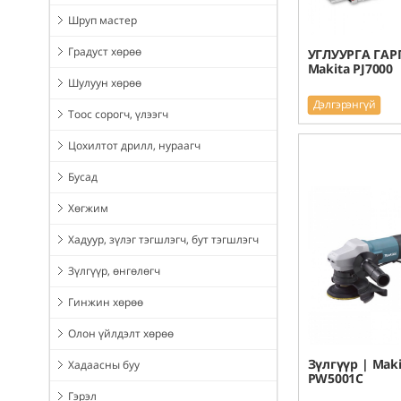
Шруп мастер
Градуст хөрөө
УГЛУУРГА ГАР
Makita PJ7000
Шулуун хөрөө
Дэлгэрэнгүй
Тоос сорогч, үлээгч
Цохилтот дрилл, нураагч
Бусад
Хөгжим
Хадуур, зүлэг тэгшлэгч, бут тэгшлэгч
Зүлгүүр, өнгөлөгч
Гинжин хөрөө
Олон үйлдэлт хөрөө
Зүлгүүр | Maki
Хадаасны буу
PW5001C
Гэрэл