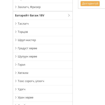
Дэлгэрэнгүй
Захлагч, Фризер
Батарейт багаж 18V
Таслагч
Торцов
Шруп мастер
Градуст хөрөө
Шулуун хөрөө
Гэрэл
Хөгжим
Тоос сорогч, үлээгч
Үдэгч
Уран хөрөө