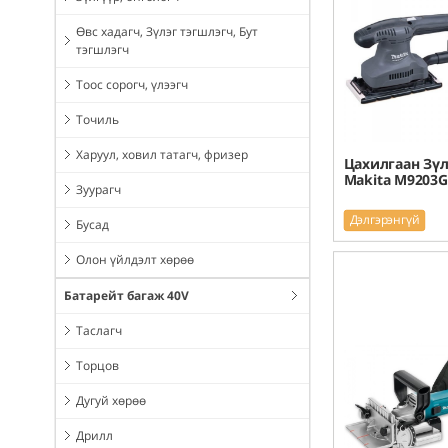
Өвс хадагч, Зүлэг тэгшлэгч, Бут
тэгшлэгч
Тоос сорогч, үлээгч
Точиль
Харуул, ховил татагч, фризер
Цахилгаан Зүл
Makita M9203G
Зуурагч
Дэлгэрэнгүй
Бусад
Олон үйлдэлт хөрөө
Батарейт багаж 40V
Таслагч
Торцов
Дугуй хөрөө
Дрилл