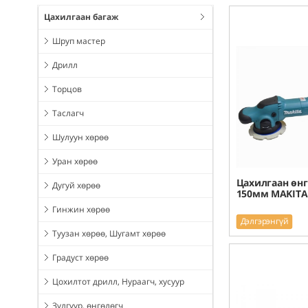
Цахилгаан багаж
Шруп мастер
Дрилл
Торцов
Таслагч
Шулуун хөрөө
Уран хөрөө
Цахилгаан өн
Дугуй хөрөө
150мм MAKITA
Гинжин хөрөө
Дэлгэрэнгүй
Туузан хөрөө, Шугамт хөрөө
Градуст хөрөө
Цохилтот дрилл, Нураагч, хусуур
Зүлгүүр, өнгөлөгч