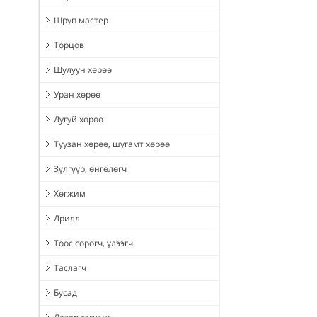
Шруп мастер
Торцов
Шулуун хөрөө
Уран хөрөө
Дугуй хөрөө
Туузан хөрөө, шугамт хөрөө
Зүлгүүр, өнгөлөгч
Хөгжим
Дрилл
Тоос сорогч, үлээгч
Таслагч
Бусад