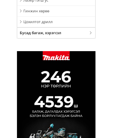
Лазер тэгш ус
Гинжин хөрөө
Цохилтот дрилл
Бусад багаж, хэрэгсэл