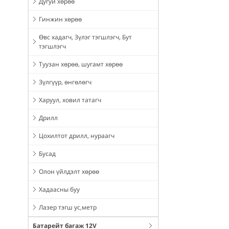
Дугуй хөрөө
Гинжин хөрөө
Өвс хадагч, Зүлэг тэгшлэгч, Бут
тэгшлэгч
Туузан хөрөө, шугамт хөрөө
Зүлгүүр, өнгөлөгч
Харуул, ховил татагч
Дрилл
Цохилтот дрилл, нураагч
Бусад
Олон үйлдэлт хөрөө
Хадаасны буу
Лазер тэгш ус,метр
Батарейт багаж 12V