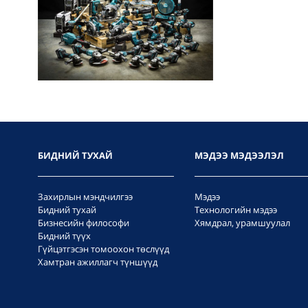
БИДНИЙ ТУХАЙ
МЭДЭЭ МЭДЭЭЛЭЛ
Захирлын мэндчилгээ
Мэдээ
Бидний тухай
Технологийн мэдээ
Бизнесийн философи
Хямдрал, урамшуулал
Бидний түүх
Гүйцэтгэсэн томоохон төслүүд
Хамтран ажиллагч түншүүд