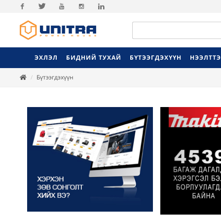
Facebook
Twitter
Youtube
Instagram
Linkedin
ЭХЛЭЛ
БИДНИЙ ТУХАЙ
БҮТЭЭГДЭХҮҮН
НЭЭЛТТ
Бүтээгдэхүүн
Previ