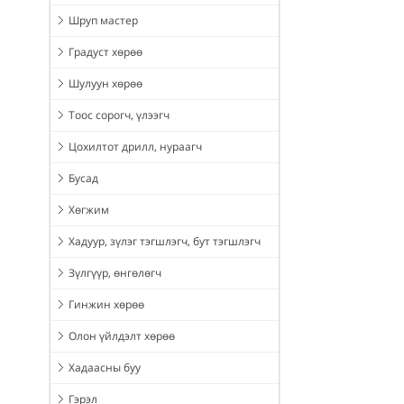
Шруп мастер
Градуст хөрөө
Шулуун хөрөө
Тоос сорогч, үлээгч
Цохилтот дрилл, нураагч
Бусад
Хөгжим
Хадуур, зүлэг тэгшлэгч, бут тэгшлэгч
Зүлгүүр, өнгөлөгч
Гинжин хөрөө
Олон үйлдэлт хөрөө
Хадаасны буу
Гэрэл