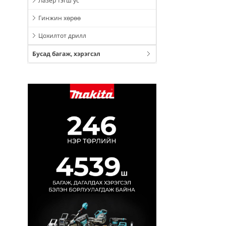
Лазер тэгш ус
Гинжин хөрөө
Цохилтот дрилл
Бусад багаж, хэрэгсэл