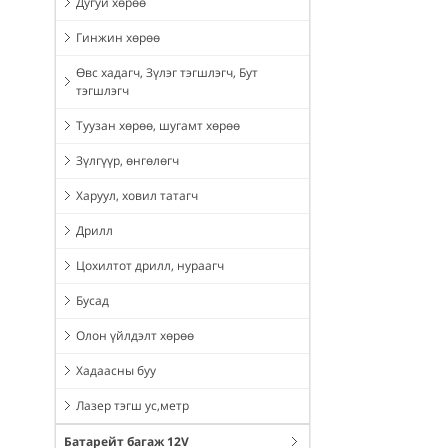
Дугуй хөрөө
Гинжин хөрөө
Өвс хадагч, Зүлэг тэгшлэгч, Бут
тэгшлэгч
Туузан хөрөө, шугамт хөрөө
Зүлгүүр, өнгөлөгч
Харуул, ховил татагч
Дрилл
Цохилтот дрилл, нураагч
Бусад
Олон үйлдэлт хөрөө
Хадаасны буу
Лазер тэгш ус,метр
Батарейт багаж 12V