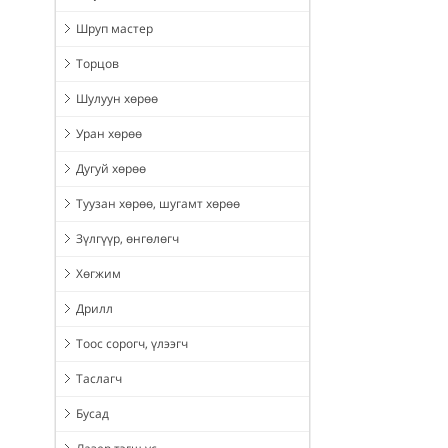
Шруп мастер
Торцов
Шулуун хөрөө
Уран хөрөө
Дугуй хөрөө
Туузан хөрөө, шугамт хөрөө
Зүлгүүр, өнгөлөгч
Хөгжим
Дрилл
Тоос сорогч, үлээгч
Таслагч
Бусад