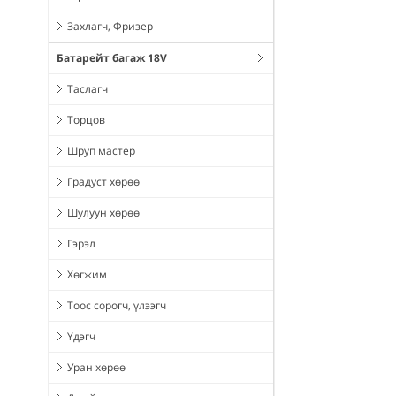
Захлагч, Фризер
Батарейт багаж 18V
Таслагч
Торцов
Шруп мастер
Градуст хөрөө
Шулуун хөрөө
Гэрэл
Хөгжим
Тоос сорогч, үлээгч
Үдэгч
Уран хөрөө