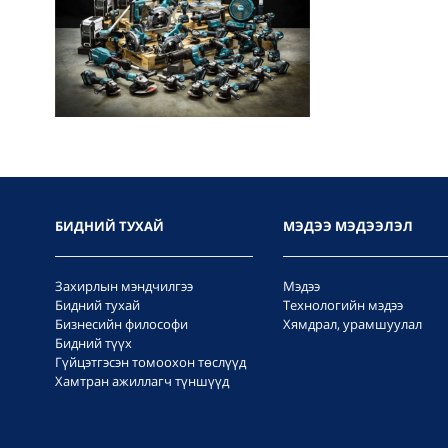
БИДНИЙ ТУХАЙ
МЭДЭЭ МЭДЭЭЛЭЛ
Захирлын мэндчилгээ
Мэдээ
Бидний тухай
Технологийн мэдээ
Бизнесийн философи
Хямдрал, урамшуулал
Бидний түүх
Гүйцэтгэсэн томоохон төслүүд
Хамтран ажиллагч түншүүд