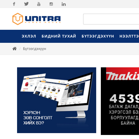
Facebook
Twitter
Youtube
Instagram
Linkedin
ЭХЛЭЛ
БИДНИЙ ТУХАЙ
БҮТЭЭГДЭХҮҮН
НЭЭЛТТ
Бүтээгдэхүүн
Previ