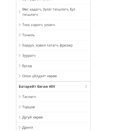
Өвс хадагч, Зүлэг тэгшлэгч, Бут
тэгшлэгч
Тоос сорогч, үлээгч
Точиль
Харуул, ховил татагч, фризер
Зуурагч
Бусад
Олон үйлдэлт хөрөө
Батарейт багаж 40V
Таслагч
Торцов
Дугуй хөрөө
Дрилл