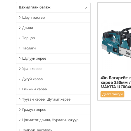
Цахилгаан багаж
Шруп мастер
Дрилл
Торцов
Таслагч
Шулуун хөрөө
Уран хөрөө
40в Батарейт
Дугуй хөрөө
хөрөө 350мм /
MAKITA UC004
Гинжин хөрөө
Дэлгэрэнгүй
Туузан хөрөө, Шугамт хөрөө
Градуст хөрөө
Цохилтот дрилл, Нураагч, хусуур
Зүлгүүр, өнгөлөгч