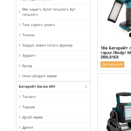
Өвс хадагч, Зүлэг тэгшлэгч, Бут
тэгшлэгч
Тоос сорогч, үлээгч
Точиль
Харуул, ховил татагч, фризер
18в Батарейт 
гэрэл /Body/ 
Зуурагч
DML816X
Дэлгэрэнгүй
Бусад
Олон үйлдэлт хөрөө
Батарейт багаж 40V
Таслагч
Торцов
Дугуй хөрөө
Дрилл