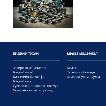
БИДНИЙ ТУХАЙ
МЭДЭЭ МЭДЭЭЛЭЛ
Захирлын мэндчилгээ
Мэдээ
Бидний тухай
Технологийн мэдээ
Бизнесийн философи
Хямдрал, урамшуулал
Бидний түүх
Гүйцэтгэсэн томоохон төслүүд
Хамтран ажиллагч түншүүд