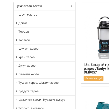
Цахилгаан багаж
Шруп мастер
Дрилл
Торцов
Таслагч
Шулуун хөрөө
Уран хөрөө
18в Батарейт 
Дугуй хөрөө
радио /Body/ 
DMR057
Гинжин хөрөө
Дэлгэрэнгүй
Туузан хөрөө, Шугамт хөрөө
Градуст хөрөө
Цохилтот дрилл, Нураагч, хусуур
Зүлгүүр, өнгөлөгч