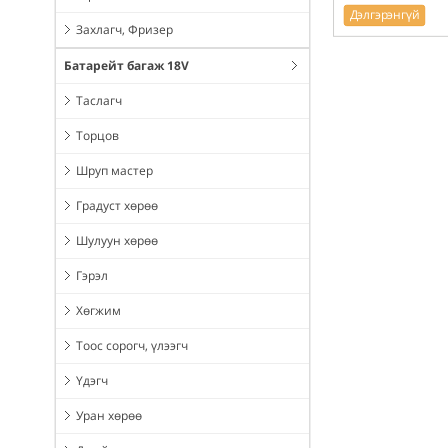
Дэлгэрэнгүй
Захлагч, Фризер
Батарейт багаж 18V
Таслагч
Торцов
Шруп мастер
Градуст хөрөө
Шулуун хөрөө
Гэрэл
Хөгжим
Тоос сорогч, үлээгч
Үдэгч
Уран хөрөө