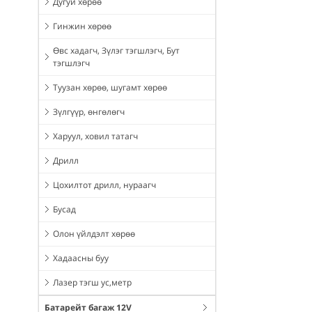
Дугуй хөрөө
Гинжин хөрөө
Өвс хадагч, Зүлэг тэгшлэгч, Бут
тэгшлэгч
Туузан хөрөө, шугамт хөрөө
Зүлгүүр, өнгөлөгч
Харуул, ховил татагч
Дрилл
Цохилтот дрилл, нураагч
Бусад
Олон үйлдэлт хөрөө
Хадаасны буу
Лазер тэгш ус,метр
Батарейт багаж 12V