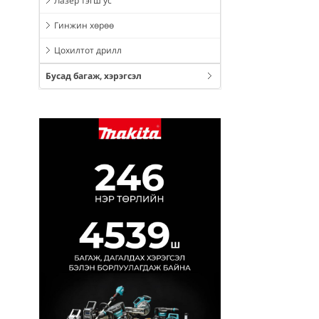
Лазер тэгш ус
Гинжин хөрөө
Цохилтот дрилл
Бусад багаж, хэрэгсэл