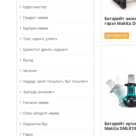
Шруп мастер
Градуст хөрөө
Батарейт ажи
гэрэл Makita 
Шулуун хөрөө
Дэлгэрэнгүй
Тоос сорогч, үлээгч
Цохилтот дрилл, нураагч
Бусад
Хөгжим
Хадуур, зүлэг тэгшлэгч, бут тэгшлэгч
Зүлгүүр, өнгөлөгч
Гинжин хөрөө
Олон үйлдэлт хөрөө
Батарейт орчн
Хадаасны буу
Makita DML810
Гэрэл