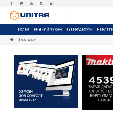
Facebook
Twitter
Youtube
Instagram
Linkedin
ЭХЛЭЛ
БИДНИЙ ТУХАЙ
БҮТЭЭГДЭХҮҮН
НЭЭЛТТ
Бүтээгдэхүүн
Previ