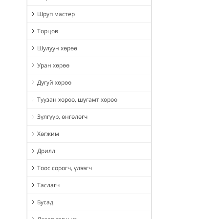
Шруп мастер
Торцов
Шулуун хөрөө
Уран хөрөө
Дугуй хөрөө
Туузан хөрөө, шугамт хөрөө
Зүлгүүр, өнгөлөгч
Хөгжим
Дрилл
Тоос сорогч, үлээгч
Таслагч
Бусад