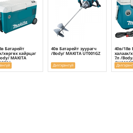
8в Батарейт
40в Батарейт зуурагч
40в/18в 
х/хөргөх хайрцаг
/Body/ MAKITA UT001GZ
халаах/х
Body/ MAKITA
7л /Body
2GZ01
CW003GZ
рэнгүй
Дэлгэрэнгүй
Дэлгэрэн