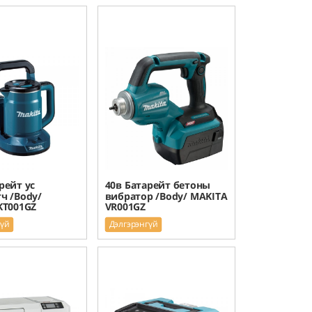
рейт ус
40в Батарейт бетоны
ч /Body/
вибратор /Body/ MAKITA
KT001GZ
VR001GZ
гүй
Дэлгэрэнгүй