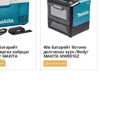
Батарейт
40в Батарейт богино
өргөх хайрцаг
долгионы зуух /Body/
/ MAKITA
MAKITA MW001GZ
01
гүй
Дэлгэрэнгүй