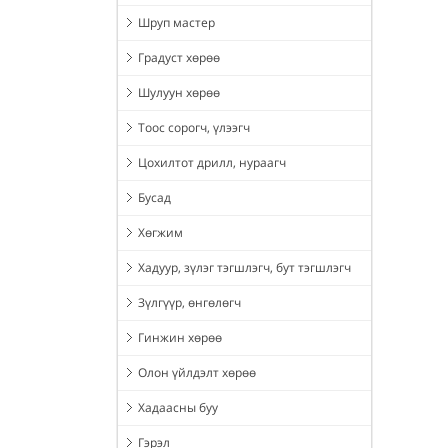
Шруп мастер
Градуст хөрөө
Шулуун хөрөө
Тоос сорогч, үлээгч
Цохилтот дрилл, нураагч
Бусад
Хөгжим
Хадуур, зүлэг тэгшлэгч, бут тэгшлэгч
Зүлгүүр, өнгөлөгч
Гинжин хөрөө
Олон үйлдэлт хөрөө
Хадаасны буу
Гэрэл