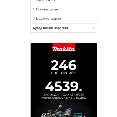
Лазер тэгш ус
Гинжин хөрөө
Цохилтот дрилл
Бусад багаж, хэрэгсэл