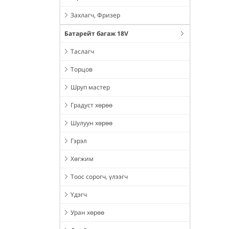
Захлагч, Фризер
Батарейт багаж 18V
Таслагч
Торцов
Шруп мастер
Градуст хөрөө
Шулуун хөрөө
Гэрэл
Хөгжим
Тоос сорогч, үлээгч
Үдэгч
Уран хөрөө