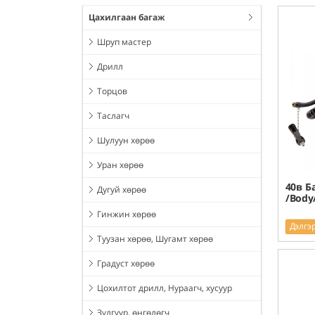
Цахилгаан багаж
Шруп мастер
Дрилл
Торцов
Таслагч
Шулуун хөрөө
Уран хөрөө
40в Б
Дугуй хөрөө
/Body
Гинжин хөрөө
Дэлгэ
Туузан хөрөө, Шугамт хөрөө
Градуст хөрөө
Цохилтот дрилл, Нураагч, хусуур
Зүлгүүр, өнгөлөгч