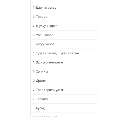
Шруп мастер
Торцов
Шулуун хөрөө
Уран хөрөө
Дугуй хөрөө
Туузан хөрөө, шугамт хөрөө
Зүлгүүр, өнгөлөгч
Хөгжим
Дрилл
Тоос сорогч, үлээгч
Таслагч
Бусад