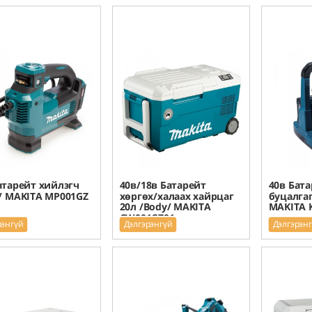
атарейт хийлэгч
40в/18в Батарейт
40в Бата
/ MAKITA MP001GZ
хөргөх/халаах хайрцаг
буцалгаг
20л /Body/ MAKITA
MAKITA 
CW001GZ01
рэнгүй
Дэлгэрэнгүй
Дэлгэрэн