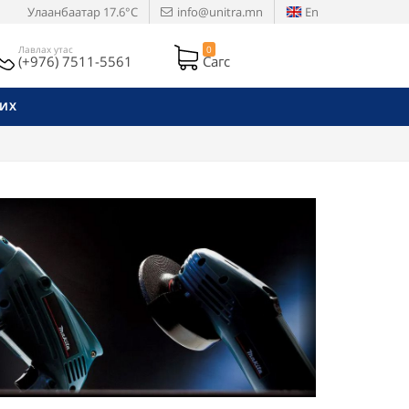
Улаанбаатар
17.6°C
info@unitra.mn
En
Лавлах утас
0
(+976) 7511-5561
Сагс
РИХ
Next