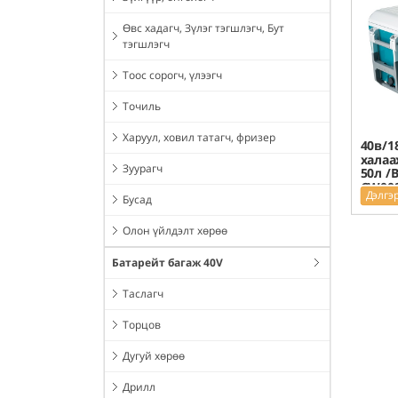
Өвс хадагч, Зүлэг тэгшлэгч, Бут
тэгшлэгч
Тоос сорогч, үлээгч
Точиль
Харуул, ховил татагч, фризер
40в/1
халаа
Зуурагч
50л /
CW00
Дэлгэ
Бусад
Олон үйлдэлт хөрөө
Батарейт багаж 40V
Таслагч
Торцов
Дугуй хөрөө
Дрилл