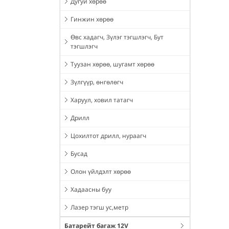
Дугуй хөрөө
Гинжин хөрөө
Өвс хадагч, Зүлэг тэгшлэгч, Бут
тэгшлэгч
Туузан хөрөө, шугамт хөрөө
Зүлгүүр, өнгөлөгч
Харуул, ховил татагч
Дрилл
Цохилтот дрилл, нураагч
Бусад
Олон үйлдэлт хөрөө
Хадаасны буу
Лазер тэгш ус,метр
Батарейт багаж 12V