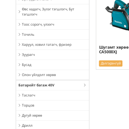
Өвс хадагч, Зүлэг тэгшлэгч, Бут
тэгшлэгч
Тоос сорогч, үлээгч
Точиль
Харуул, ховил татагч, фризер
Шугамт хөрөө 
CA5000XJ
Зуурагч
Дэлгэрэнгүй
Бусад
Олон үйлдэлт хөрөө
Батарейт багаж 40V
Таслагч
Торцов
Дугуй хөрөө
Дрилл