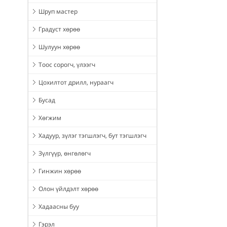
Шруп мастер
Градуст хөрөө
Шулуун хөрөө
Тоос сорогч, үлээгч
Цохилтот дрилл, нураагч
Бусад
Хөгжим
Хадуур, зүлэг тэгшлэгч, бут тэгшлэгч
Зүлгүүр, өнгөлөгч
Гинжин хөрөө
Олон үйлдэлт хөрөө
Хадаасны буу
Гэрэл