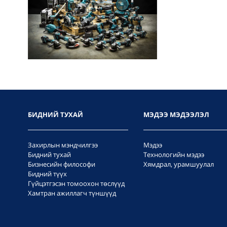
БИДНИЙ ТУХАЙ
МЭДЭЭ МЭДЭЭЛЭЛ
Захирлын мэндчилгээ
Мэдээ
Бидний тухай
Технологийн мэдээ
Бизнесийн философи
Хямдрал, урамшуулал
Бидний түүх
Гүйцэтгэсэн томоохон төслүүд
Хамтран ажиллагч түншүүд