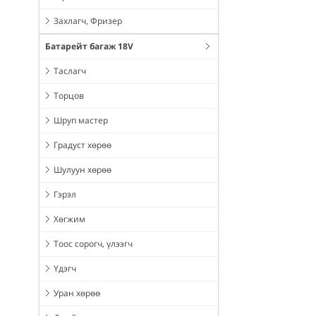
Захлагч, Фризер
Батарейт багаж 18V
Таслагч
Торцов
Шруп мастер
Градуст хөрөө
Шулуун хөрөө
Гэрэл
Хөгжим
Тоос сорогч, үлээгч
Үдэгч
Уран хөрөө