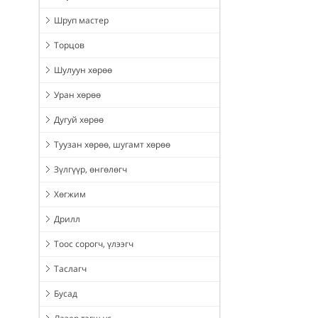
Шруп мастер
Торцов
Шулуун хөрөө
Уран хөрөө
Дугуй хөрөө
Туузан хөрөө, шугамт хөрөө
Зүлгүүр, өнгөлөгч
Хөгжим
Дрилл
Тоос сорогч, үлээгч
Таслагч
Бусад