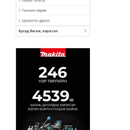
Лазер тэгш ус
Гинжин хөрөө
Цохилтот дрилл
Бусад багаж, хэрэгсэл