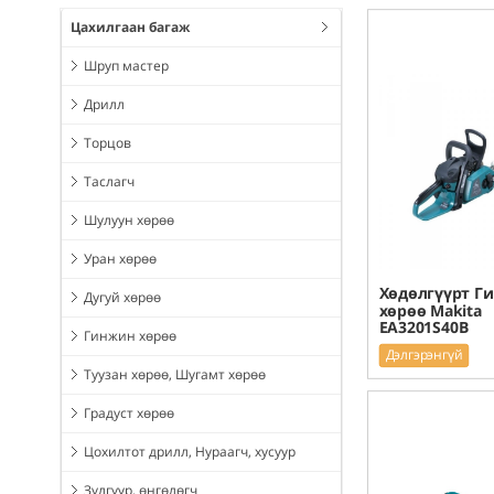
Цахилгаан багаж
Шруп мастер
Дрилл
Торцов
Таслагч
Шулуун хөрөө
Уран хөрөө
Хөдөлгүүрт Г
Дугуй хөрөө
хөрөө Makita
EA3201S40B
Гинжин хөрөө
Дэлгэрэнгүй
Туузан хөрөө, Шугамт хөрөө
Градуст хөрөө
Цохилтот дрилл, Нураагч, хусуур
Зүлгүүр, өнгөлөгч