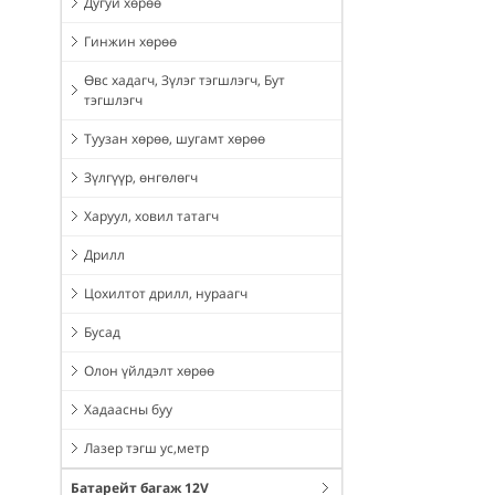
Дугуй хөрөө
Гинжин хөрөө
Өвс хадагч, Зүлэг тэгшлэгч, Бут
тэгшлэгч
Туузан хөрөө, шугамт хөрөө
Зүлгүүр, өнгөлөгч
Харуул, ховил татагч
Дрилл
Цохилтот дрилл, нураагч
Бусад
Олон үйлдэлт хөрөө
Хадаасны буу
Лазер тэгш ус,метр
Батарейт багаж 12V