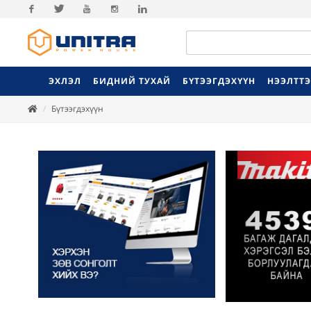
Facebook
Twitter
Youtube
Instagram
Linkedin
ЭХЛЭЛ
БИДНИЙ ТУХАЙ
БҮТЭЭГДЭХҮҮН
НЭЭЛТТ
Бүтээгдэхүүн
Previ