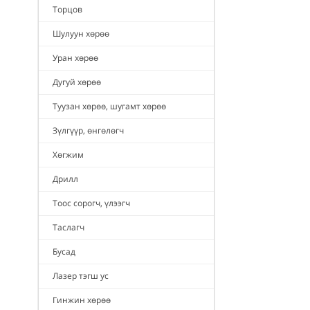
Торцов
Шулуун хөрөө
Уран хөрөө
Дугуй хөрөө
Туузан хөрөө, шугамт хөрөө
Зүлгүүр, өнгөлөгч
Хөгжим
Дрилл
Тоос сорогч, үлээгч
Таслагч
Бусад
Лазер тэгш ус
Гинжин хөрөө