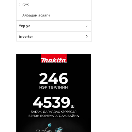
GYS
Албадан асаагч
Үер ус
inverter