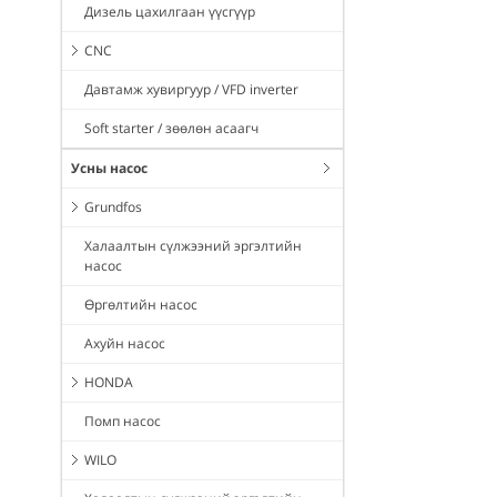
Дизель цахилгаан үүсгүүр
CNC
Давтамж хувиргуур / VFD inverter
Soft starter / зөөлөн асаагч
Усны насос
Grundfos
Халаалтын сүлжээний эргэлтийн
насос
Өргөлтийн насос
Ахуйн насос
HONDA
Помп насос
WILO