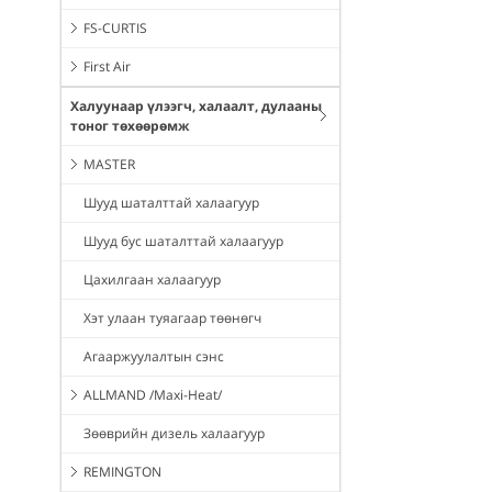
FS-CURTIS
First Air
Халуунаар үлээгч, халаалт, дулааны
тоног төхөөрөмж
MASTER
Шууд шаталттай халаагуур
Шууд бус шаталттай халаагуур
Цахилгаан халаагуур
Хэт улаан туяагаар төөнөгч
Агааржуулалтын сэнс
ALLMAND /Maxi-Heat/
Зөөврийн дизель халаагуур
REMINGTON