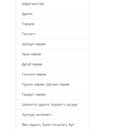
Шруп мастер
Дрилл
Торцов
Таслагч
Шулуун хөрөө
Уран хөрөө
Дугуй хөрөө
Гинжин хөрөө
Туузан хөрөө, Шугамт хөрөө
Градуст хөрөө
Цохилтот дрилл, Нураагч, хусуур
Зүлгүүр, өнгөлөгч
Өвс хадагч, Зүлэг тэгшлэгч, Бут