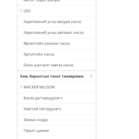
LEO
Хэрэглээний усны вакуум насос
Хэрэглээний усны автомат насос
Өргөлтийн ухаалаг насос
Эргэлтийн насос
Олон шатлалт хэвтээ насос
Зам, барилгын тоног төхөөрөмж
WACKER NEUSON
Босоо дагтаршуулагч
Хавтгай нягтруулагч
Замын индүү
Гэрэлт цамхаг