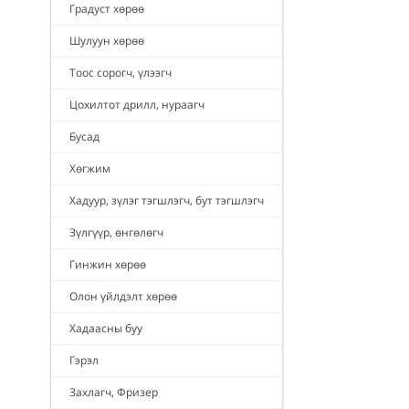
Градуст хөрөө
Шулуун хөрөө
Тоос сорогч, үлээгч
Цохилтот дрилл, нураагч
Бусад
Хөгжим
Хадуур, зүлэг тэгшлэгч, бут тэгшлэгч
Зүлгүүр, өнгөлөгч
Гинжин хөрөө
Олон үйлдэлт хөрөө
Хадаасны буу
Гэрэл
Захлагч, Фризер