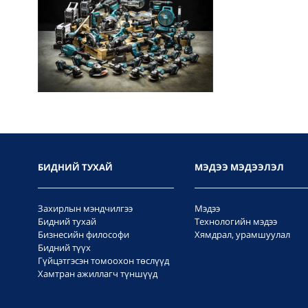
БИДНИЙ ТУХАЙ
МЭДЭЭ МЭДЭЭЛЭЛ
Захирлын мэндчилгээ
Мэдээ
Бидний тухай
Технологийн мэдээ
Бизнесийн философи
Хямдрал, урамшуулал
Бидний түүх
Гүйцэтгэсэн томоохон төслүүд
Хамтран ажиллагч түншүүд