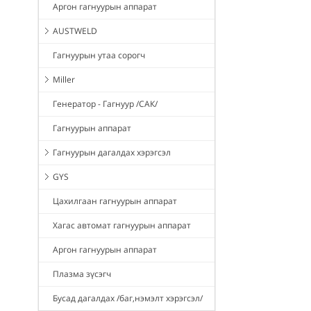
Аргон гагнуурын аппарат
AUSTWELD
Гагнуурын утаа сорогч
Miller
Генератор - Гагнуур /САК/
Гагнуурын аппарат
Гагнуурын дагалдах хэрэгсэл
GYS
Цахилгаан гагнуурын аппарат
Хагас автомат гагнуурын аппарат
Аргон гагнуурын аппарат
Плазма зүсэгч
Бусад дагалдах /баг,нэмэлт хэрэгсэл/