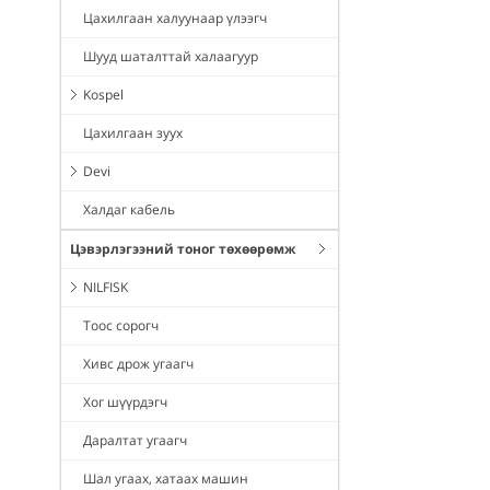
Цахилгаан халуунаар үлээгч
Шууд шаталттай халаагуур
Kospel
Цахилгаан зуух
Devi
Халдаг кабель
Цэвэрлэгээний тоног төхөөрөмж
NILFISK
Тоос сорогч
Хивс дрож угаагч
Хог шүүрдэгч
Даралтат угаагч
Шал угаах, хатаах машин