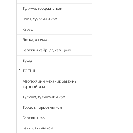
Түлхүүр, торцовны ком
Цүүц, хуурайны ком
Харуул
Диски, хавчаар
Багажны хайрцаг, сав, цүнх
Бусад
TOPTUL
Мэргэжлийн механик багажны
тэрэгтэй ком
Түлхүүр, түлхүүрний ком
Торцов, торцовны ком
Багажны ком
Бахь, бахины ком