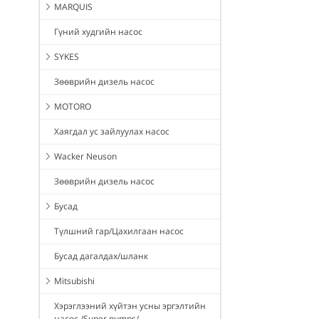
MARQUIS
Гүний худгийн насос
SYKES
Зөөврийн дизель насос
MOTORO
Хаягдал ус зайлуулах насос
Wacker Neuson
Зөөврийн дизель насос
Бусад
Түлшний гар/Цахилгаан насос
Бусад дагалдах/шланк
Mitsubishi
Хэрэглээний хүйтэн усны эргэлтийн
насос /Super pumps/