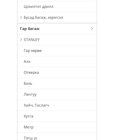
Цохилтот дрилл
Бусад багаж, хэрэгсэл
Гар багаж
STANLEY
Гар хөрөө
Алх
Отверка
Бахь
Лантуу
Хайч, Таслагч
Хутга
Метр
Тэгш ус