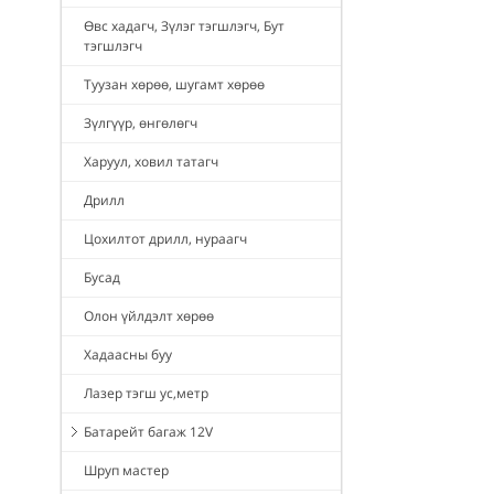
Өвс хадагч, Зүлэг тэгшлэгч, Бут
тэгшлэгч
Туузан хөрөө, шугамт хөрөө
Зүлгүүр, өнгөлөгч
Харуул, ховил татагч
Дрилл
Цохилтот дрилл, нураагч
Бусад
Олон үйлдэлт хөрөө
Хадаасны буу
Лазер тэгш ус,метр
Батарейт багаж 12V
Шруп мастер