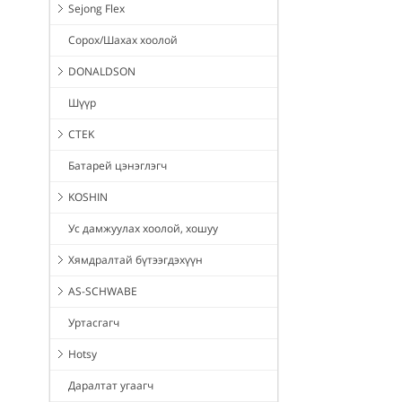
Sejong Flex
Сорох/Шахах хоолой
DONALDSON
Шүүр
CTEK
Батарей цэнэглэгч
KOSHIN
Ус дамжуулах хоолой, хошуу
Хямдралтай бүтээгдэхүүн
AS-SCHWABE
Уртасгагч
Hotsy
Даралтат угаагч