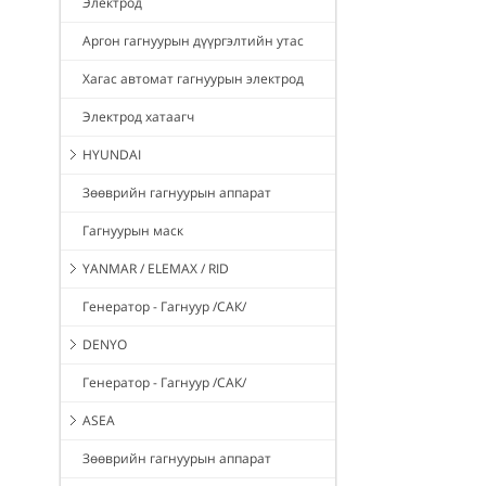
Электрод
Аргон гагнуурын дүүргэлтийн утас
Хагас автомат гагнуурын электрод
Электрод хатаагч
HYUNDAI
Зөөврийн гагнуурын аппарат
Гагнуурын маск
YANMAR / ELEMAX / RID
Генератор - Гагнуур /САК/
DENYO
Генератор - Гагнуур /САК/
ASEA
Зөөврийн гагнуурын аппарат