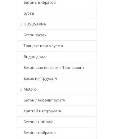
Бетоны вибратор
Бусад
HUSQVARNA
Бетон зүсэгч
Тавцант плита зүсэгч
Яндан дрилл
Бетон шал өнгөлөгч, Тоос сорогч
Босоо нягтруулагч
Motoro
Бетон / Асфальт зүсэгч
Хавтгай нягтруулагч
Бетоны нийвий
Бетоны вибратор