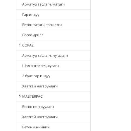
Арматур таслагч, матагч
Гар индүү
Бетон татагч, тэгшлэгч
Босоо дрилл
COPAZ
Арматур таслагч, нугалагч
Шал өнгөлөгч, хусагч
2 булт гар индүү
Хавтгай нягтруулагч
MASTERPAC
Босоо нягтруулагч
Хавтгай нягтруулагч
Бетоны нийвий