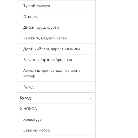
Тусгай түлхүүр
Отверка
Диски, цүүц, хуурай
Хэмжигч, мэдрэгч багаж
Дугуй хийлэгч, даралт хэмжигч
Багажны тэрэг, хайрцаг сав
Ажлын ширээ, сандал, багажны
өлгүүр
Бусад
Бусад
HONDA
Хөдөлгүүр
Завины мотор