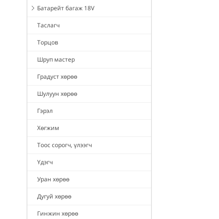
Батарейт багаж 18V
Таслагч
Торцов
Шруп мастер
Градуст хөрөө
Шулуун хөрөө
Гэрэл
Хөгжим
Тоос сорогч, үлээгч
Үдэгч
Уран хөрөө
Дугуй хөрөө
Гинжин хөрөө