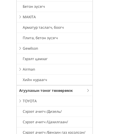
Бетон зүсэгч
MAKITA
Арматур таслагч, боогч
Плита, бетон зүсэгч
Gewilson
Гэрэлт цамхаг
Airman
Хийн нураагч
Агуулахын тоног төхөөрөмж
TOYOTA
Сэрээт ачигч /Дизель/
Сэрээт ачигч /Цахилгаан/
Сэрээт ачигч /Бензин газ хосолсон/