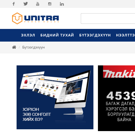
Facebook
Twitter
Youtube
Instagram
Linkedin
ЭХЛЭЛ
БИДНИЙ ТУХАЙ
БҮТЭЭГДЭХҮҮН
НЭЭЛТТ
Бүтээгдэхүүн
Previ