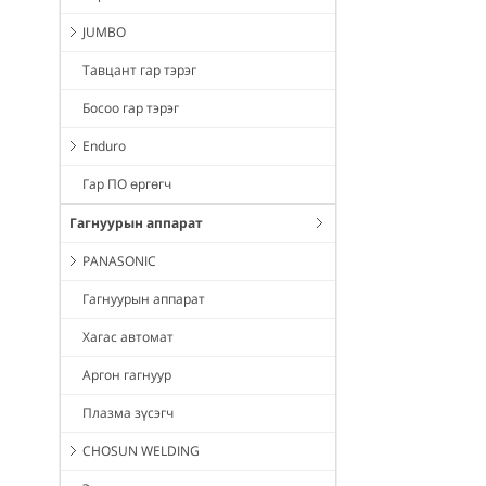
JUMBO
Тавцант гар тэрэг
Босоо гар тэрэг
Enduro
Гар ПО өргөгч
Гагнуурын аппарат
PANASONIC
Гагнуурын аппарат
Хагас автомат
Аргон гагнуур
Плазма зүсэгч
CHOSUN WELDING