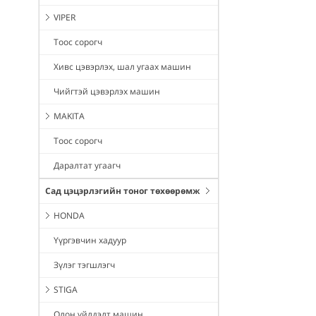
VIPER
Тоос сорогч
Хивс цэвэрлэх, шал угаах машин
Чийгтэй цэвэрлэх машин
MAKITA
Тоос сорогч
Даралтат угаагч
Сад цэцэрлэгийн тоног төхөөрөмж
HONDA
Үүргэвчин хадуур
Зүлэг тэгшлэгч
STIGA
Олон үйлдэлт машин