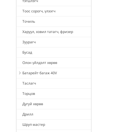
тэгшлэгч
Тоос сорогч, үлээгч
Точиль
Харуул, ховил татагч, фризер
Зуурагч
Бусад
Олон үйлдэлт хөрөө
Батарейт багаж 40V
Таслагч
Торцов
Дугуй хөрөө
Дрилл
Шруп мастер