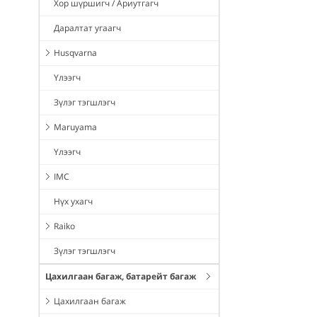
Хор шүршигч / Ариутгагч
Даралтат угаагч
Husqvarna
Үлээгч
Зүлэг тэгшлэгч
Maruyama
Үлээгч
IMC
Нүх ухагч
Raiko
Зүлэг тэгшлэгч
Цахилгаан багаж, батарейт багаж
Цахилгаан багаж