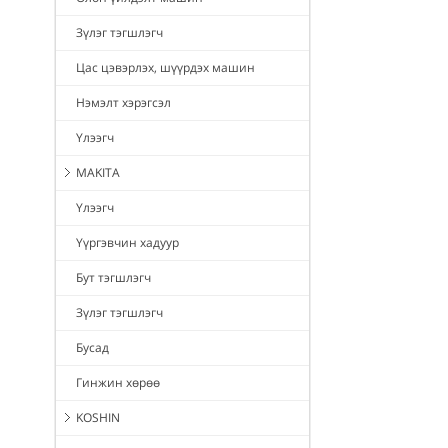
Зүлэг тэгшлэгч
Цас цэвэрлэх, шүүрдэх машин
Нэмэлт хэрэгсэл
Үлээгч
MAKITA
Үлээгч
Үүргэвчин хадуур
Бут тэгшлэгч
Зүлэг тэгшлэгч
Бусад
Гинжин хөрөө
KOSHIN