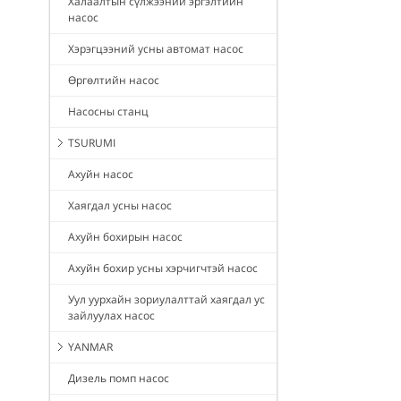
Халаалтын сүлжээний эргэлтийн
насос
Хэрэгцээний усны автомат насос
Өргөлтийн насос
Насосны станц
TSURUMI
Ахуйн насос
Хаягдал усны насос
Ахуйн бохирын насос
Ахуйн бохир усны хэрчигчтэй насос
Уул уурхайн зориулалттай хаягдал ус
зайлуулах насос
YANMAR
Дизель помп насос