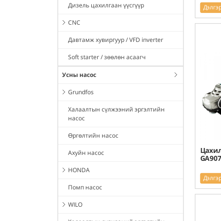
Дизель цахилгаан үүсгүүр
Дэлгэ
CNC
Давтамж хувиргуур / VFD inverter
Soft starter / зөөлөн асаагч
Усны насос
Grundfos
Халаалтын сүлжээний эргэлтийн
насос
Өргөлтийн насос
Цахил
Ахуйн насос
GA907
HONDA
Дэлгэ
Помп насос
WILO