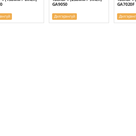
0
GA9050
GA7020F
рэнгүй
Дэлгэрэнгүй
Дэлгэрэн