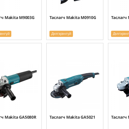
гч Makita M9003G
Таслагч Makita M0910G
Таслагч 
рэнгүй
Дэлгэрэнгүй
Дэлгэрэн
гч Makita GA5080R
Таслагч Makita GA5021
Таслагч 