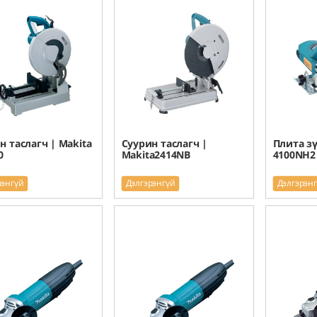
н таслагч | Makita
Суурин таслагч |
Плита зү
0
Makita2414NB
4100NH2
рэнгүй
Дэлгэрэнгүй
Дэлгэрэн