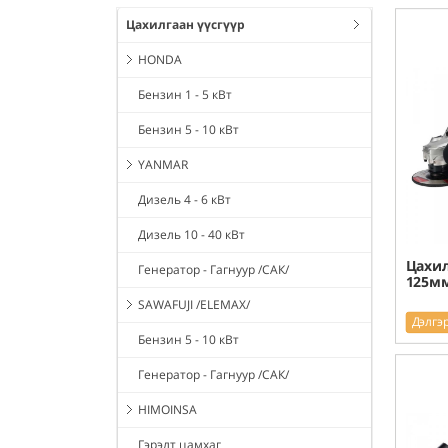
Цахилгаан үүсгүүр
HONDA
Бензин 1 - 5 кВт
Бензин 5 - 10 кВт
YANMAR
Дизель 4 - 6 кВт
Дизель 10 - 40 кВт
Цахил
Генератор - Гагнуур /САК/
125мм
SAWAFUJI /ELEMAX/
Дэлгэ
Бензин 5 - 10 кВт
Генератор - Гагнуур /САК/
HIMOINSA
Гэрэлт цамхаг