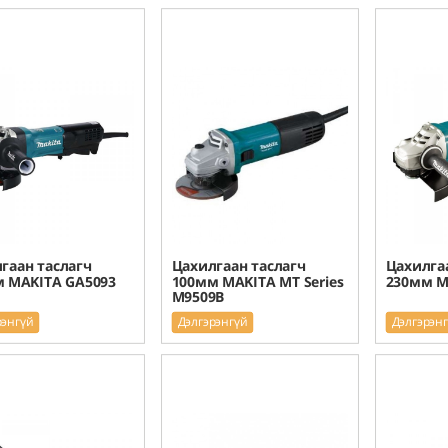
гаан таслагч
Цахилгаан таслагч
Цахилга
 MAKITA GA5093
100мм MAKITA MT Series
230мм M
M9509B
рэнгүй
Дэлгэрэнгүй
Дэлгэрэн