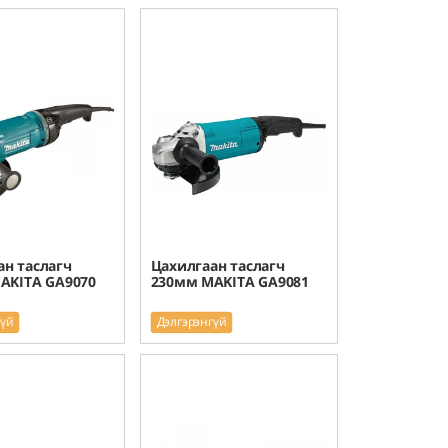
ан таслагч
Цахилгаан таслагч
AKITA GA9070
230мм MAKITA GA9081
гүй
Дэлгэрэнгүй