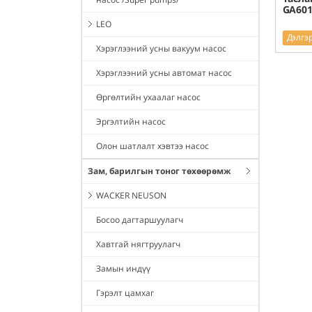
GA601
LEO
Дэлгэ
Хэрэглээний усны вакуум насос
Хэрэглээний усны автомат насос
Өргөлтийн ухаалаг насос
Эргэлтийн насос
Олон шатлалт хэвтээ насос
Зам, барилгын тоног төхөөрөмж
WACKER NEUSON
Босоо дагтаршуулагч
Хавтгай нягтруулагч
Замын индүү
Гэрэлт цамхаг