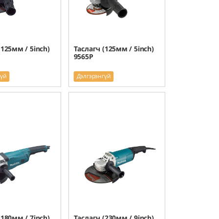
(125мм / 5inch)
Таслагч (125мм / 5inch)
9565P
гүй
Дэлгэрэнгүй
(180мм / 7inch)
Таслагч (230мм / 9inch)