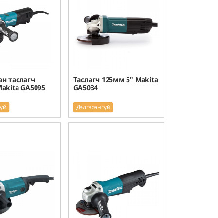
ан таслагч
Таслагч 125мм 5" Makita
akita GA5095
GA5034
гүй
Дэлгэрэнгүй