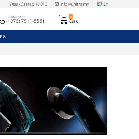
Улаанбаатар
18.0°C
info@unitra.mn
En
Лавлах утас
0
(+976) 7511-5561
Сагс
РИХ
Next