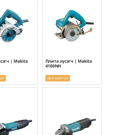
сэгч | Makita
Плита зүсэгч | Makita
4100NH
гүй
Дэлгэрэнгүй