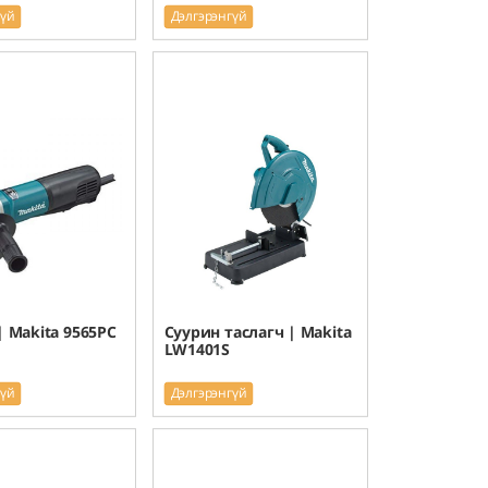
гүй
Дэлгэрэнгүй
| Makita 9565PC
Суурин таслагч | Makita
LW1401S
гүй
Дэлгэрэнгүй