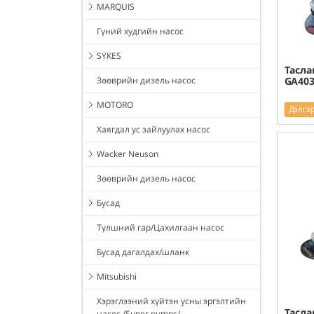
MARQUIS
Гүний худгийн насос
SYKES
Тасла
Зөөврийн дизель насос
GA403
MOTORO
Дэлгэ
Хаягдал ус зайлуулах насос
Wacker Neuson
Зөөврийн дизель насос
Бусад
Түлшний гар/Цахилгаан насос
Бусад дагалдах/шланк
Mitsubishi
Хэрэглээний хүйтэн усны эргэлтийн
Тасла
насос /Super pumps/