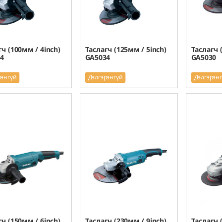
гч (100мм / 4inch)
Таслагч (125мм / 5inch)
Таслагч 
4
GA5034
GA5030
рэнгүй
Дэлгэрэнгүй
Дэлгэрэн
гч (150мм / 6inch)
Таслагч (230мм / 9inch)
Таслагч 