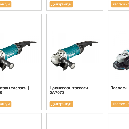
рэнгүй
Дэлгэрэнгүй
Дэлгэрэн
гаан таслагч |
Цахилгаан таслагч |
Таслагч 
0
GA7070
рэнгүй
Дэлгэрэнгүй
Дэлгэрэн