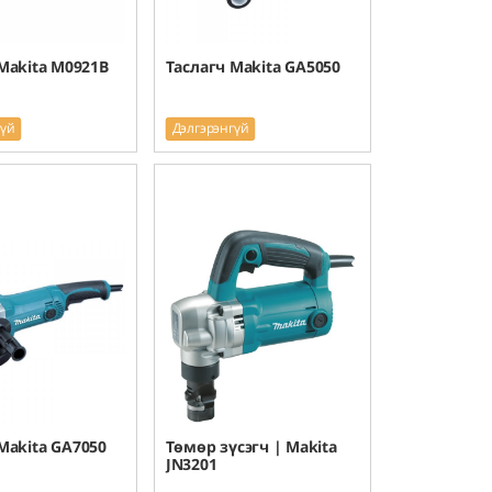
Makita M0921B
Таслагч Makita GA5050
гүй
Дэлгэрэнгүй
Makita GA7050
Төмөр зүсэгч | Makita
JN3201