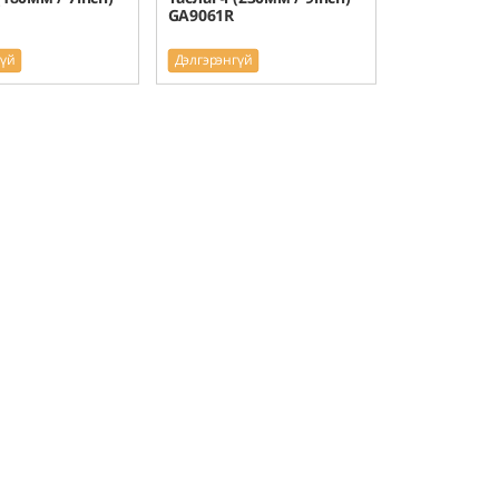
GA9061R
гүй
Дэлгэрэнгүй