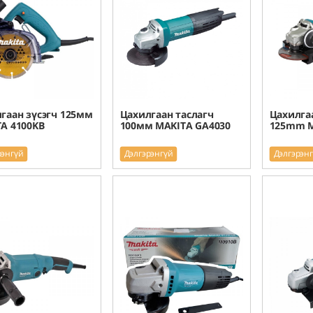
гаан зүсэгч 125мм
Цахилгаан таслагч
Цахилга
A 4100KB
100мм MAKITA GA4030
125mm M
рэнгүй
Дэлгэрэнгүй
Дэлгэрэн