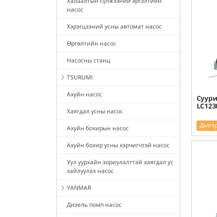
Халаалтын сүлжээний эргэлтийн
насос
Хэрэгцээний усны автомат насос
Өргөлтийн насос
Насосны станц
TSURUMI
Ахуйн насос
Суури
LC123
Хаягдал усны насос
Дэлгэ
Ахуйн бохирын насос
Ахуйн бохир усны хэрчигчтэй насос
Уул уурхайн зориулалттай хаягдал ус
зайлуулах насос
YANMAR
Дизель помп насос