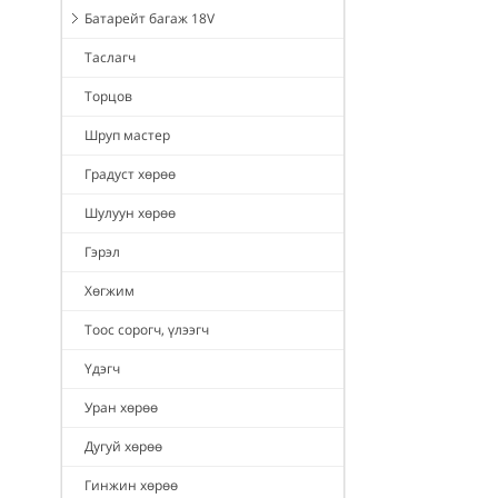
Батарейт багаж 18V
Таслагч
Торцов
Шруп мастер
Градуст хөрөө
Шулуун хөрөө
Гэрэл
Хөгжим
Тоос сорогч, үлээгч
Үдэгч
Уран хөрөө
Дугуй хөрөө
Гинжин хөрөө