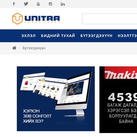
Facebook
Twitter
Youtube
Instagram
Linkedin
ЭХЛЭЛ
БИДНИЙ ТУХАЙ
БҮТЭЭГДЭХҮҮН
НЭЭЛТТ
Бүтээгдэхүүн
Previ