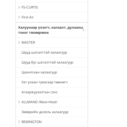
FS-CURTIS
First Air
Халуунаар үлээгч, халаалт, дулааны
тоног төхөөрөмж
MASTER
Шууд шаталттай халаагуур
Шууд бус шаталттай халаагуур
Цахилгаан халаагуур
Хэт улаан туяагаар төөнөгч
Агааржуулалтын сэнс
ALLMAND /Maxi-Heat/
Зөөврийн дизель халаагуур
REMINGTON