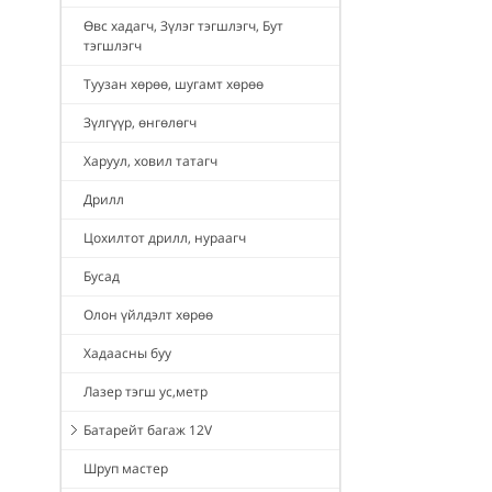
Өвс хадагч, Зүлэг тэгшлэгч, Бут
тэгшлэгч
Туузан хөрөө, шугамт хөрөө
Зүлгүүр, өнгөлөгч
Харуул, ховил татагч
Дрилл
Цохилтот дрилл, нураагч
Бусад
Олон үйлдэлт хөрөө
Хадаасны буу
Лазер тэгш ус,метр
Батарейт багаж 12V
Шруп мастер