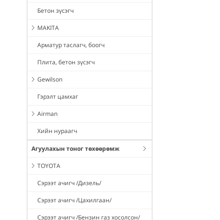
Бетон зүсэгч
MAKITA
Арматур таслагч, боогч
Плита, бетон зүсэгч
Gewilson
Гэрэлт цамхаг
Airman
Хийн нураагч
Агуулахын тоног төхөөрөмж
TOYOTA
Сэрээт ачигч /Дизель/
Сэрээт ачигч /Цахилгаан/
Сэрээт ачигч /Бензин газ хосолсон/