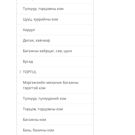
Түлхүүр, торцовны ком
Цүүц, хуурайны ком
Харуул
Диски, хавчаар
Багажны хайрцаг, сав, цүнх
Бусад
TOPTUL
Мэргэжлийн механик багажны
тэрэгтэй ком
Түлхүүр, түлхүүрний ком
Торцов, торцовны ком
Багажны ком
Бахь, бахины ком