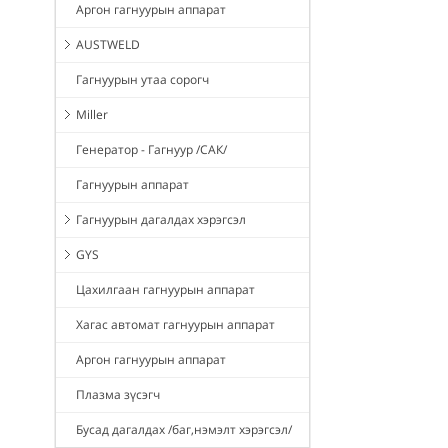
Аргон гагнуурын аппарат
AUSTWELD
Гагнуурын утаа сорогч
Miller
Генератор - Гагнуур /САК/
Гагнуурын аппарат
Гагнуурын дагалдах хэрэгсэл
GYS
Цахилгаан гагнуурын аппарат
Хагас автомат гагнуурын аппарат
Аргон гагнуурын аппарат
Плазма зүсэгч
Бусад дагалдах /баг,нэмэлт хэрэгсэл/