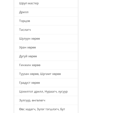
Шруп мастер
Дрилл
Торцов
Таслагч
Шулуун хөрөө
Уран хөрөө
Дугуй хөрөө
Гинжин хөрөө
Туузан хөрөө, Шугамт хөрөө
Градуст хөрөө
Цохилтот дрилл, Нураагч, хусуур
Зүлгүүр, өнгөлөгч
Өвс хадагч, Зүлэг тэгшлэгч, Бут