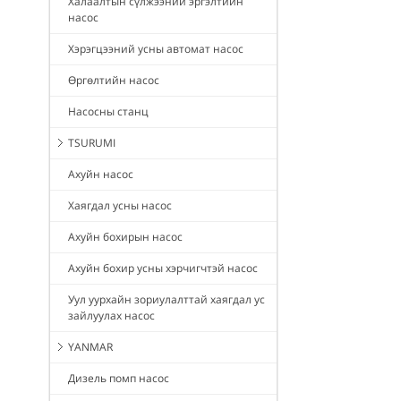
Халаалтын сүлжээний эргэлтийн
насос
Хэрэгцээний усны автомат насос
Өргөлтийн насос
Насосны станц
TSURUMI
Ахуйн насос
Хаягдал усны насос
Ахуйн бохирын насос
Ахуйн бохир усны хэрчигчтэй насос
Уул уурхайн зориулалттай хаягдал ус
зайлуулах насос
YANMAR
Дизель помп насос