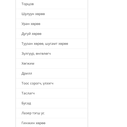
Торцов
Шулуун хөрөө
Уран хөрөө
Дугуй хөрөө
Туузан хөрөө, шугамт хөрөө
Зүлгүүр, өнгөлөгч
Хөгжим
Дрилл
Тоос сорогч, үлээгч
Таслагч
Бусад
Лазер тэгш ус
Гинжин хөрөө