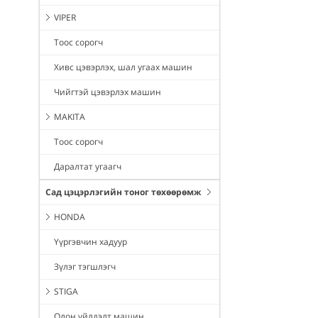
VIPER
Тоос сорогч
Хивс цэвэрлэх, шал угаах машин
Чийгтэй цэвэрлэх машин
MAKITA
Тоос сорогч
Даралтат угаагч
Сад цэцэрлэгийн тоног төхөөрөмж
HONDA
Үүргэвчин хадуур
Зүлэг тэгшлэгч
STIGA
Олон үйлдэлт машин