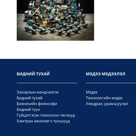
БИДНИЙ ТУХАЙ
МЭДЭЭ МЭДЭЭЛЭЛ
Захирлын мэндчилгээ
Мэдээ
Бидний тухай
Технологийн мэдээ
Бизнесийн философи
Хямдрал, урамшуулал
Бидний түүх
Гүйцэтгэсэн томоохон төслүүд
Хамтран ажиллагч түншүүд