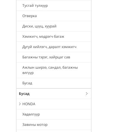
Тусгай түлхүүр
Отверка
Диски, цүүц, хуурай
Хэмжигч, мэдрэгч багаж
Дугуй хийлэгч, даралт хэмжигч
Багажны тэрэг, хайрцаг сав
Ажлын ширээ, сандал, багажны
өлгүүр
Бусад
Бусад
HONDA
Хөдөлгүүр
Завины мотор