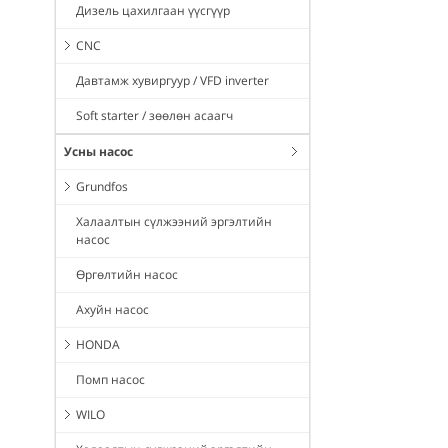
Дизель цахилгаан үүсгүүр
CNC
Давтамж хувиргуур / VFD inverter
Soft starter / зөөлөн асаагч
Усны насос
Grundfos
Халаалтын сүлжээний эргэлтийн
насос
Өргөлтийн насос
Ахуйн насос
HONDA
Помп насос
WILO