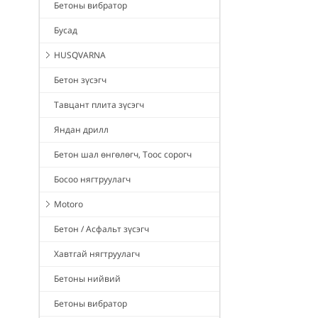
Бетоны вибратор
Бусад
HUSQVARNA
Бетон зүсэгч
Тавцант плита зүсэгч
Яндан дрилл
Бетон шал өнгөлөгч, Тоос сорогч
Босоо нягтруулагч
Motoro
Бетон / Асфальт зүсэгч
Хавтгай нягтруулагч
Бетоны нийвий
Бетоны вибратор