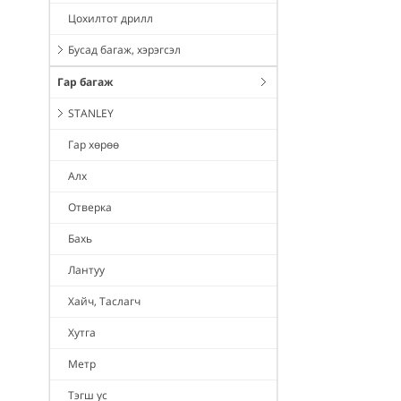
Цохилтот дрилл
Бусад багаж, хэрэгсэл
Гар багаж
STANLEY
Гар хөрөө
Алх
Отверка
Бахь
Лантуу
Хайч, Таслагч
Хутга
Метр
Тэгш ус