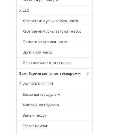
LEO
Хэрэглээний усны вакуум насос
Хэрэглээний усны автомат насос
Өргөлтийн ухаалаг насос
Эргэлтийн насос
Олон шатлалт хэвтээ насос
Зам, барилгын тоног төхөөрөмж
WACKER NEUSON
Босоо дагтаршуулагч
Хавтгай нягтруулагч
Замын индүү
Гэрэлт цамхаг