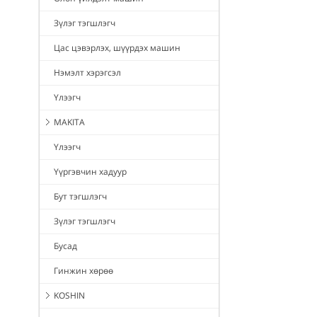
Зүлэг тэгшлэгч
Цас цэвэрлэх, шүүрдэх машин
Нэмэлт хэрэгсэл
Үлээгч
MAKITA
Үлээгч
Үүргэвчин хадуур
Бут тэгшлэгч
Зүлэг тэгшлэгч
Бусад
Гинжин хөрөө
KOSHIN