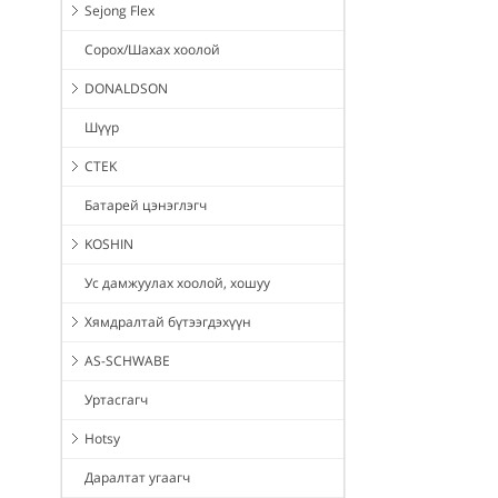
Sejong Flex
Сорох/Шахах хоолой
DONALDSON
Шүүр
CTEK
Батарей цэнэглэгч
KOSHIN
Ус дамжуулах хоолой, хошуу
Хямдралтай бүтээгдэхүүн
AS-SCHWABE
Уртасгагч
Hotsy
Даралтат угаагч