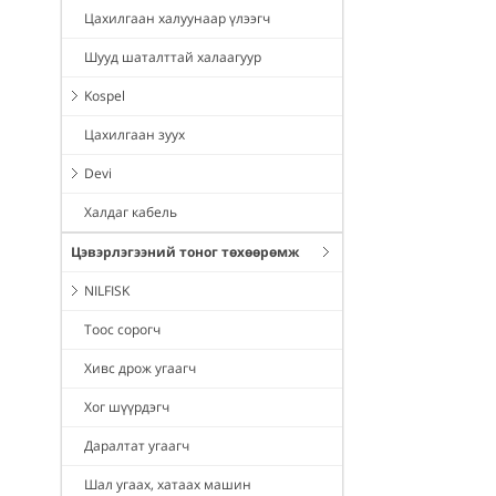
Цахилгаан халуунаар үлээгч
Шууд шаталттай халаагуур
Kospel
Цахилгаан зуух
Devi
Халдаг кабель
Цэвэрлэгээний тоног төхөөрөмж
NILFISK
Тоос сорогч
Хивс дрож угаагч
Хог шүүрдэгч
Даралтат угаагч
Шал угаах, хатаах машин