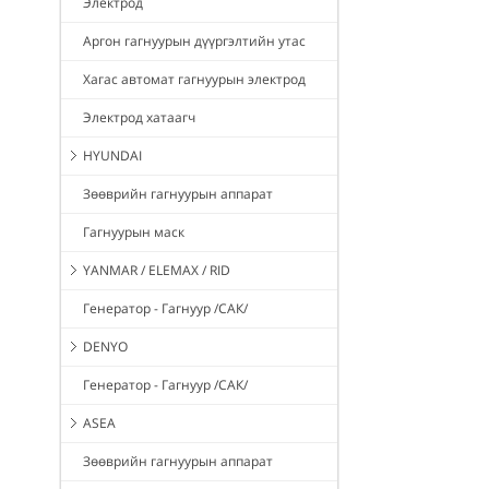
Электрод
Аргон гагнуурын дүүргэлтийн утас
Хагас автомат гагнуурын электрод
Электрод хатаагч
HYUNDAI
Зөөврийн гагнуурын аппарат
Гагнуурын маск
YANMAR / ELEMAX / RID
Генератор - Гагнуур /САК/
DENYO
Генератор - Гагнуур /САК/
ASEA
Зөөврийн гагнуурын аппарат