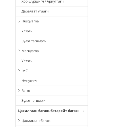
Хор шүршигч / Ариутгагч
Даралтат угаагч
Husqvarna
Үлээгч
Зүлэг тэгшлэгч
Maruyama
Үлээгч
IMC
Нүх ухагч
Raiko
Зүлэг тэгшлэгч
Цахилгаан багаж, батарейт багаж
Цахилгаан багаж