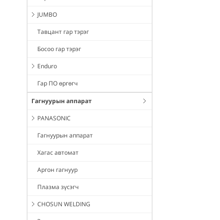
JUMBO
Тавцант гар тэрэг
Босоо гар тэрэг
Enduro
Гар ПО өргөгч
Гагнуурын аппарат
PANASONIC
Гагнуурын аппарат
Хагас автомат
Аргон гагнуур
Плазма зүсэгч
CHOSUN WELDING