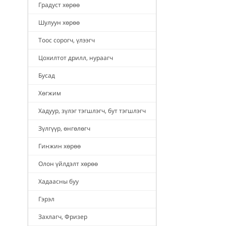
Градуст хөрөө
Шулуун хөрөө
Тоос сорогч, үлээгч
Цохилтот дрилл, нураагч
Бусад
Хөгжим
Хадуур, зүлэг тэгшлэгч, бут тэгшлэгч
Зүлгүүр, өнгөлөгч
Гинжин хөрөө
Олон үйлдэлт хөрөө
Хадаасны буу
Гэрэл
Захлагч, Фризер