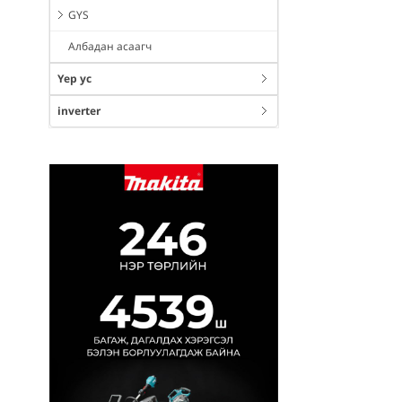
GYS
Албадан асаагч
Үер ус
inverter