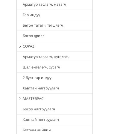
Арматур таслагч, матагч
Гар индүү
Бетон татагч, тэгшлэгч
Босоо дрилл
COPAZ
Арматур таслагч, нугалагч
Шал өнгөлөгч, хусагч
2 булт гар индүү
Хавтгай нягтруулагч
MASTERPAC
Босоо нягтруулагч
Хавтгай нягтруулагч
Бетоны нийвий