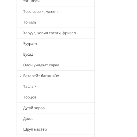
тэгшлэгч
Тоос сорогч, үлээгч
Точиль
Харуул, ховил татагч, фризер
Зуурагч
Бусад
Олон үйлдэлт хөрөө
Батарейт багаж 40V
Таслагч
Торцов
Дугуй хөрөө
Дрилл
Шруп мастер