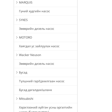
MARQUIS
Гүний худгийн насос
SYKES
Зөөврийн дизель насос
MOTORO
Хаягдал ус зайлуулах насос
Wacker Neuson
Зөөврийн дизель насос
Бусад
Түлшний гар/Цахилгаан насос
Бусад дагалдах/шланк
Mitsubishi
Хэрэглээний хүйтэн усны эргэлтийн
насос /Super pumps/