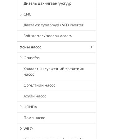
Дизель цахилгаан үүсгүүр
CNC
Давтамж хувиргуур / VFD inverter
Soft starter / зөөлөн асаагч
Усны насос
Grundfos
Халаалтын сүлжээний эргэлтийн
насос
Өргөлтийн насос
Ахуйн насос
HONDA
Помп насос
WILO