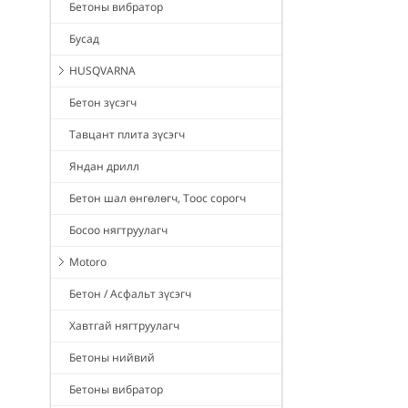
Бетоны вибратор
Бусад
HUSQVARNA
Бетон зүсэгч
Тавцант плита зүсэгч
Яндан дрилл
Бетон шал өнгөлөгч, Тоос сорогч
Босоо нягтруулагч
Motoro
Бетон / Асфальт зүсэгч
Хавтгай нягтруулагч
Бетоны нийвий
Бетоны вибратор