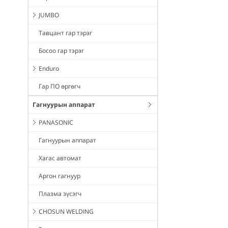
JUMBO
Тавцант гар тэрэг
Босоо гар тэрэг
Enduro
Гар ПО өргөгч
Гагнуурын аппарат
PANASONIC
Гагнуурын аппарат
Хагас автомат
Аргон гагнуур
Плазма зүсэгч
CHOSUN WELDING