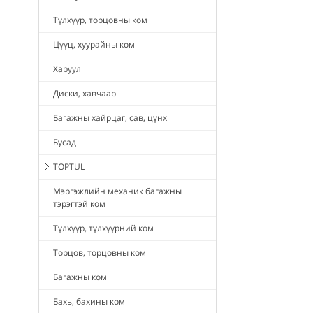
Түлхүүр, торцовны ком
Цүүц, хуурайны ком
Харуул
Диски, хавчаар
Багажны хайрцаг, сав, цүнх
Бусад
TOPTUL
Мэргэжлийн механик багажны
тэрэгтэй ком
Түлхүүр, түлхүүрний ком
Торцов, торцовны ком
Багажны ком
Бахь, бахины ком