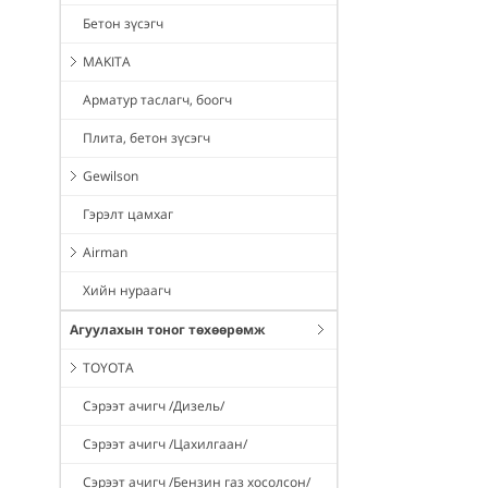
Бетон зүсэгч
MAKITA
Арматур таслагч, боогч
Плита, бетон зүсэгч
Gewilson
Гэрэлт цамхаг
Airman
Хийн нураагч
Агуулахын тоног төхөөрөмж
TOYOTA
Сэрээт ачигч /Дизель/
Сэрээт ачигч /Цахилгаан/
Сэрээт ачигч /Бензин газ хосолсон/