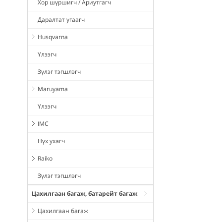
Хор шүршигч / Ариутгагч
Даралтат угаагч
Husqvarna
Үлээгч
Зүлэг тэгшлэгч
Maruyama
Үлээгч
IMC
Нүх ухагч
Raiko
Зүлэг тэгшлэгч
Цахилгаан багаж, батарейт багаж
Цахилгаан багаж