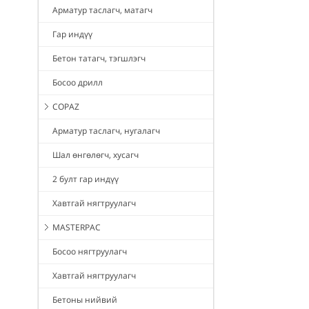
Арматур таслагч, матагч
Гар индүү
Бетон татагч, тэгшлэгч
Босоо дрилл
COPAZ
Арматур таслагч, нугалагч
Шал өнгөлөгч, хусагч
2 булт гар индүү
Хавтгай нягтруулагч
MASTERPAC
Босоо нягтруулагч
Хавтгай нягтруулагч
Бетоны нийвий