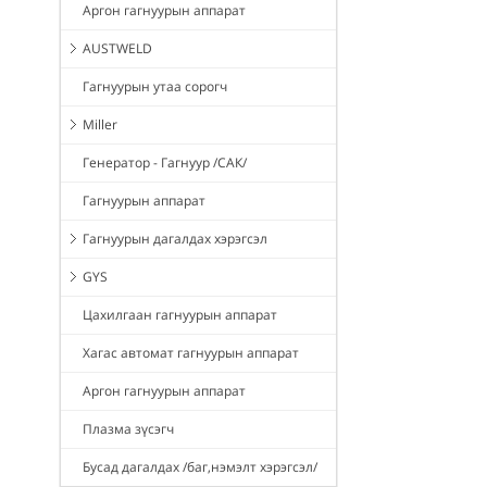
Аргон гагнуурын аппарат
AUSTWELD
Гагнуурын утаа сорогч
Miller
Генератор - Гагнуур /САК/
Гагнуурын аппарат
Гагнуурын дагалдах хэрэгсэл
GYS
Цахилгаан гагнуурын аппарат
Хагас автомат гагнуурын аппарат
Аргон гагнуурын аппарат
Плазма зүсэгч
Бусад дагалдах /баг,нэмэлт хэрэгсэл/