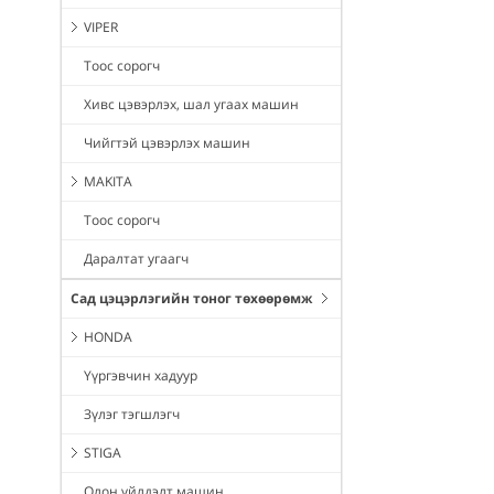
VIPER
Тоос сорогч
Хивс цэвэрлэх, шал угаах машин
Чийгтэй цэвэрлэх машин
MAKITA
Тоос сорогч
Даралтат угаагч
Сад цэцэрлэгийн тоног төхөөрөмж
HONDA
Үүргэвчин хадуур
Зүлэг тэгшлэгч
STIGA
Олон үйлдэлт машин