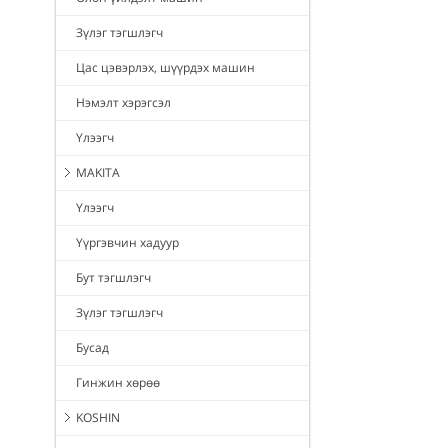
Зүлэг тэгшлэгч
Цас цэвэрлэх, шүүрдэх машин
Нэмэлт хэрэгсэл
Үлээгч
MAKITA
Үлээгч
Үүргэвчин хадуур
Бут тэгшлэгч
Зүлэг тэгшлэгч
Бусад
Гинжин хөрөө
KOSHIN