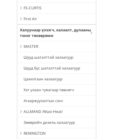
FS-CURTIS
First Air
Халуунаар үлээгч, халаалт, дулааны
тоног төхөөрөмж
MASTER
Шууд шаталттай халаагуур
Шууд бус шаталттай халаагуур
Цахилгаан халаагуур
Хэт улаан туяагаар төөнөгч
Агааржуулалтын сэнс
ALLMAND /Maxi-Heat/
Зөөврийн дизель халаагуур
REMINGTON