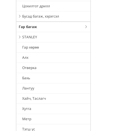
Цохилтот дрилл
Бусад багаж, хэрэгсэл
Гар багаж
STANLEY
Гар хөрөө
Алх
Отверка
Бахь
Лантуу
Хайч, Таслагч
Хутга
Метр
Тэгш ус