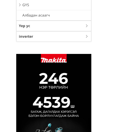
GYS
Албадан асаагч
Үер ус
inverter