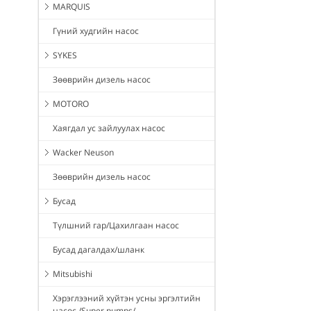
MARQUIS
Гүний худгийн насос
SYKES
Зөөврийн дизель насос
MOTORO
Хаягдал ус зайлуулах насос
Wacker Neuson
Зөөврийн дизель насос
Бусад
Түлшний гар/Цахилгаан насос
Бусад дагалдах/шланк
Mitsubishi
Хэрэглээний хүйтэн усны эргэлтийн
насос /Super pumps/