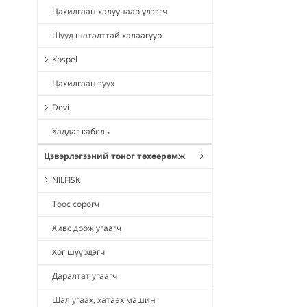
Цахилгаан халуунаар үлээгч
Шууд шаталттай халаагуур
Kospel
Цахилгаан зуух
Devi
Халдаг кабель
Цэвэрлэгээний тоног төхөөрөмж
NILFISK
Тоос сорогч
Хивс дрож угаагч
Хог шүүрдэгч
Даралтат угаагч
Шал угаах, хатаах машин