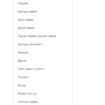
Торцов
Шулуун хөрөө
Уран хөрөө
Дугуй хөрөө
Туузан хөрөө, шугамт хөрөө
Зүлгүүр, өнгөлөгч
Хөгжим
Дрилл
Тоос сорогч, үлээгч
Таслагч
Бусад
Лазер тэгш ус
Гинжин хөрөө