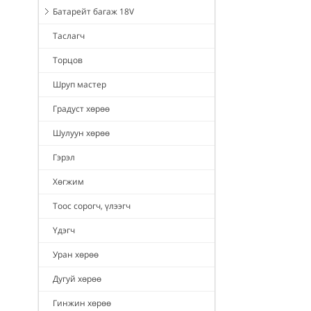
Батарейт багаж 18V
Таслагч
Торцов
Шруп мастер
Градуст хөрөө
Шулуун хөрөө
Гэрэл
Хөгжим
Тоос сорогч, үлээгч
Үдэгч
Уран хөрөө
Дугуй хөрөө
Гинжин хөрөө