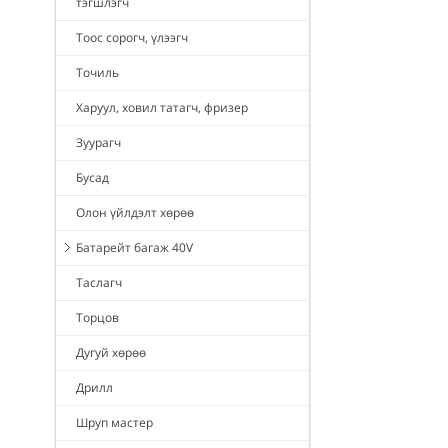
тэгшлэгч
Тоос сорогч, үлээгч
Точиль
Харуул, ховил татагч, фризер
Зуурагч
Бусад
Олон үйлдэлт хөрөө
Батарейт багаж 40V
Таслагч
Торцов
Дугуй хөрөө
Дрилл
Шруп мастер