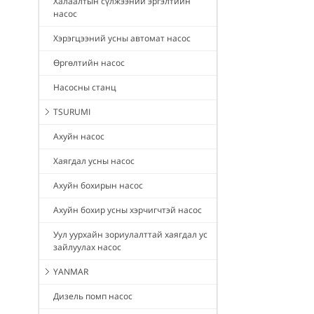
Халаалтын сүлжээний эргэлтийн
насос
Хэрэгцээний усны автомат насос
Өргөлтийн насос
Насосны станц
TSURUMI
Ахуйн насос
Хаягдал усны насос
Ахуйн бохирын насос
Ахуйн бохир усны хэрчигчтэй насос
Уул уурхайн зориулалттай хаягдал ус
зайлуулах насос
YANMAR
Дизель помп насос