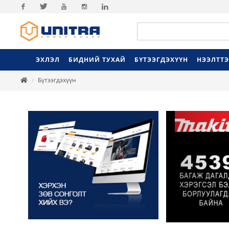
Facebook
Twitter
Youtube
Instagram
Linkedin
ЭХЛЭЛ
БИДНИЙ ТУХАЙ
БҮТЭЭГДЭХҮҮН
НЭЭЛТТ
Бүтээгдэхүүн
Previ