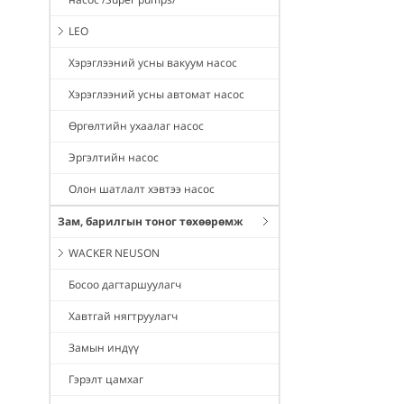
LEO
Хэрэглээний усны вакуум насос
Хэрэглээний усны автомат насос
Өргөлтийн ухаалаг насос
Эргэлтийн насос
Олон шатлалт хэвтээ насос
Зам, барилгын тоног төхөөрөмж
WACKER NEUSON
Босоо дагтаршуулагч
Хавтгай нягтруулагч
Замын индүү
Гэрэлт цамхаг