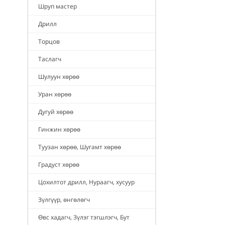
Шруп мастер
Дрилл
Торцов
Таслагч
Шулуун хөрөө
Уран хөрөө
Дугуй хөрөө
Гинжин хөрөө
Туузан хөрөө, Шугамт хөрөө
Градуст хөрөө
Цохилтот дрилл, Нураагч, хусуур
Зүлгүүр, өнгөлөгч
Өвс хадагч, Зүлэг тэгшлэгч, Бут