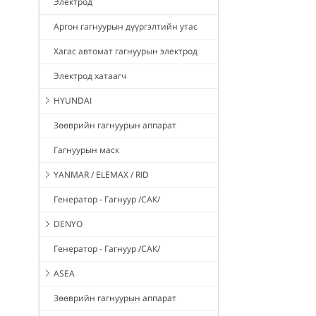
Электрод
Аргон гагнуурын дүүргэлтийн утас
Хагас автомат гагнуурын электрод
Электрод хатаагч
HYUNDAI
Зөөврийн гагнуурын аппарат
Гагнуурын маск
YANMAR / ELEMAX / RID
Генератор - Гагнуур /САК/
DENYO
Генератор - Гагнуур /САК/
ASEA
Зөөврийн гагнуурын аппарат