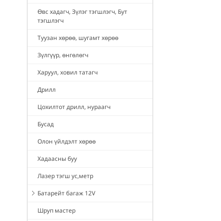
Өвс хадагч, Зүлэг тэгшлэгч, Бут
тэгшлэгч
Туузан хөрөө, шугамт хөрөө
Зүлгүүр, өнгөлөгч
Харуул, ховил татагч
Дрилл
Цохилтот дрилл, нураагч
Бусад
Олон үйлдэлт хөрөө
Хадаасны буу
Лазер тэгш ус,метр
Батарейт багаж 12V
Шруп мастер