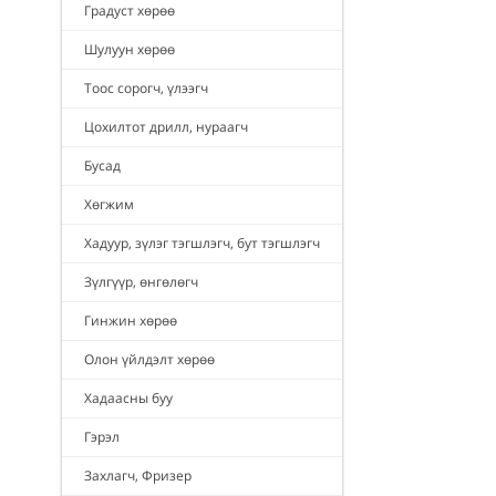
Градуст хөрөө
Шулуун хөрөө
Тоос сорогч, үлээгч
Цохилтот дрилл, нураагч
Бусад
Хөгжим
Хадуур, зүлэг тэгшлэгч, бут тэгшлэгч
Зүлгүүр, өнгөлөгч
Гинжин хөрөө
Олон үйлдэлт хөрөө
Хадаасны буу
Гэрэл
Захлагч, Фризер