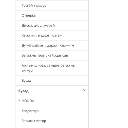
Тусгай түлхүүр
Отверка
Диски, цүүц, хуурай
Хэмжигч, мэдрэгч багаж
Дугуй хийлэгч, даралт хэмжигч
Багажны тэрэг, хайрцаг сав
Ажлын ширээ, сандал, багажны
өлгүүр
Бусад
Бусад
HONDA
Хөдөлгүүр
Завины мотор