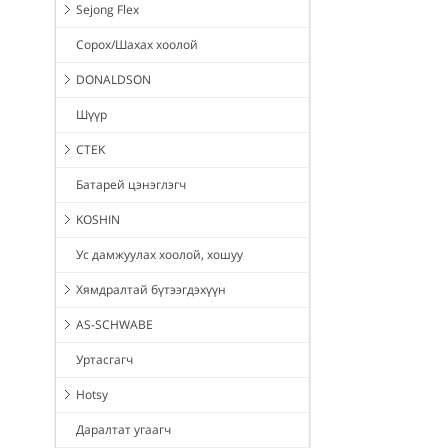
Sejong Flex
Сорох/Шахах хоолой
DONALDSON
Шүүр
CTEK
Батарей цэнэглэгч
KOSHIN
Ус дамжуулах хоолой, хошуу
Хямдралтай бүтээгдэхүүн
AS-SCHWABE
Уртасгагч
Hotsy
Даралтат угаагч