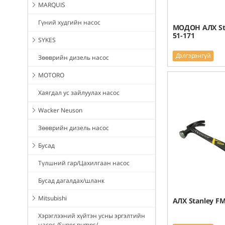
MARQUIS
Гүний худгийн насос
МОДОН АЛХ Sta
51-171
SYKES
Дэлгэрэнгүй
Зөөврийн дизель насос
MOTORO
Хаягдал ус зайлуулах насос
Wacker Neuson
Зөөврийн дизель насос
Бусад
Түлшний гар/Цахилгаан насос
Бусад дагалдах/шланк
Mitsubishi
АЛХ Stanley F
Хэрэглээний хүйтэн усны эргэлтийн
насос /Super pumps/