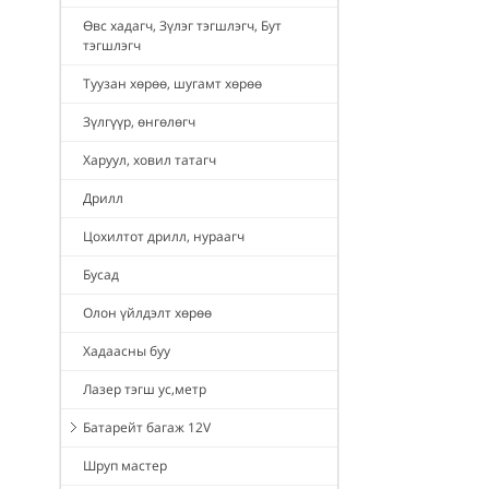
Өвс хадагч, Зүлэг тэгшлэгч, Бут
тэгшлэгч
Туузан хөрөө, шугамт хөрөө
Зүлгүүр, өнгөлөгч
Харуул, ховил татагч
Дрилл
Цохилтот дрилл, нураагч
Бусад
Олон үйлдэлт хөрөө
Хадаасны буу
Лазер тэгш ус,метр
Батарейт багаж 12V
Шруп мастер