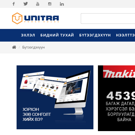
Facebook
Twitter
Youtube
Instagram
Linkedin
ЭХЛЭЛ
БИДНИЙ ТУХАЙ
БҮТЭЭГДЭХҮҮН
НЭЭЛТТ
Бүтээгдэхүүн
Previ