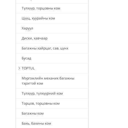
Түлхүүр, торцовны ком
Цүүц, хуурайны ком
Харуул
Диски, хавчаар
Багажны хайрцаг, сав, цүнх
Бусад
TOPTUL
Мэргэжлийн механик багажны
тэрэгтэй ком
Түлхүүр, түлхүүрний ком
Торцов, торцовны ком
Багажны ком
Бахь, бахины ком