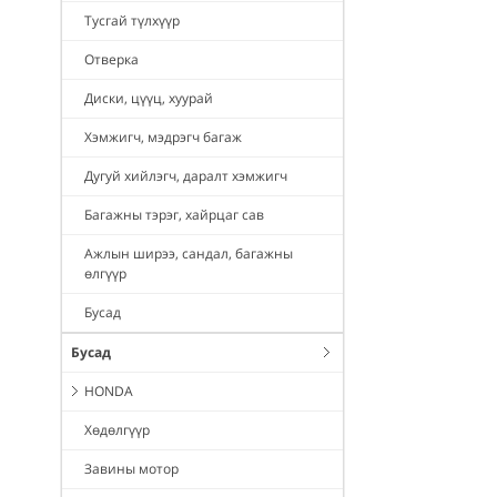
Тусгай түлхүүр
Отверка
Диски, цүүц, хуурай
Хэмжигч, мэдрэгч багаж
Дугуй хийлэгч, даралт хэмжигч
Багажны тэрэг, хайрцаг сав
Ажлын ширээ, сандал, багажны
өлгүүр
Бусад
Бусад
HONDA
Хөдөлгүүр
Завины мотор