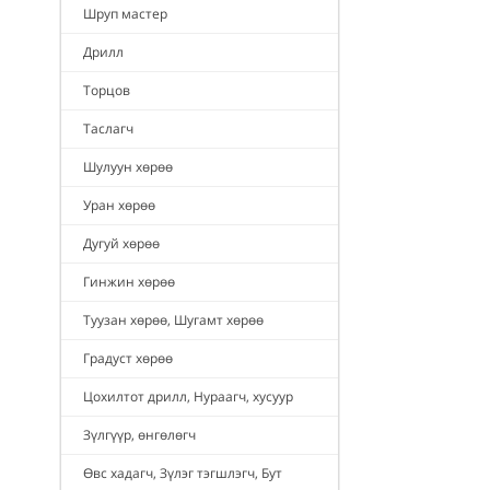
Шруп мастер
Дрилл
Торцов
Таслагч
Шулуун хөрөө
Уран хөрөө
Дугуй хөрөө
Гинжин хөрөө
Туузан хөрөө, Шугамт хөрөө
Градуст хөрөө
Цохилтот дрилл, Нураагч, хусуур
Зүлгүүр, өнгөлөгч
Өвс хадагч, Зүлэг тэгшлэгч, Бут