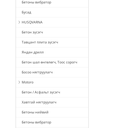
Бетоны вибратор
Бусад
HUSQVARNA
Бетон зүсэгч
Тавцант плита зүсэгч
Яндан дрилл
Бетон шал өнгөлөгч, Тоос сорогч
Босоо нягтруулагч
Motoro
Бетон / Асфальт зүсэгч
Хавтгай нягтруулагч
Бетоны нийвий
Бетоны вибратор