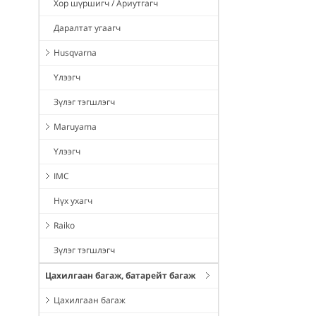
Хор шүршигч / Ариутгагч
Даралтат угаагч
Husqvarna
Үлээгч
Зүлэг тэгшлэгч
Maruyama
Үлээгч
IMC
Нүх ухагч
Raiko
Зүлэг тэгшлэгч
Цахилгаан багаж, батарейт багаж
Цахилгаан багаж