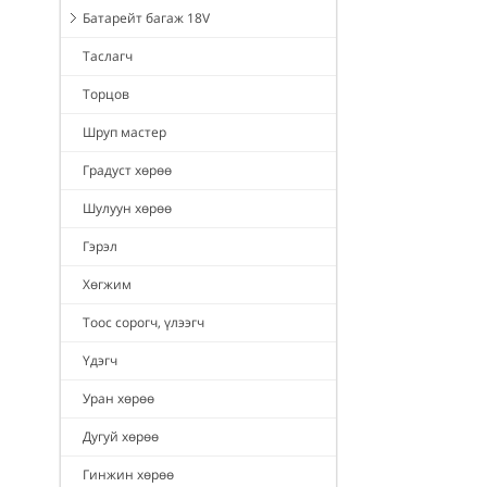
Батарейт багаж 18V
Таслагч
Торцов
Шруп мастер
Градуст хөрөө
Шулуун хөрөө
Гэрэл
Хөгжим
Тоос сорогч, үлээгч
Үдэгч
Уран хөрөө
Дугуй хөрөө
Гинжин хөрөө