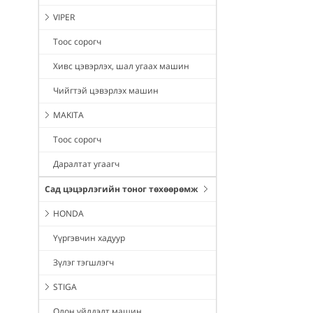
VIPER
Тоос сорогч
Хивс цэвэрлэх, шал угаах машин
Чийгтэй цэвэрлэх машин
MAKITA
Тоос сорогч
Даралтат угаагч
Сад цэцэрлэгийн тоног төхөөрөмж
HONDA
Үүргэвчин хадуур
Зүлэг тэгшлэгч
STIGA
Олон үйлдэлт машин