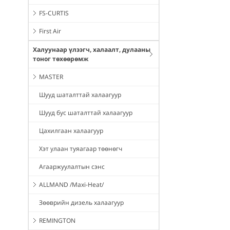
FS-CURTIS
First Air
Халуунаар үлээгч, халаалт, дулааны
тоног төхөөрөмж
MASTER
Шууд шаталттай халаагуур
Шууд бус шаталттай халаагуур
Цахилгаан халаагуур
Хэт улаан туяагаар төөнөгч
Агааржуулалтын сэнс
ALLMAND /Maxi-Heat/
Зөөврийн дизель халаагуур
REMINGTON