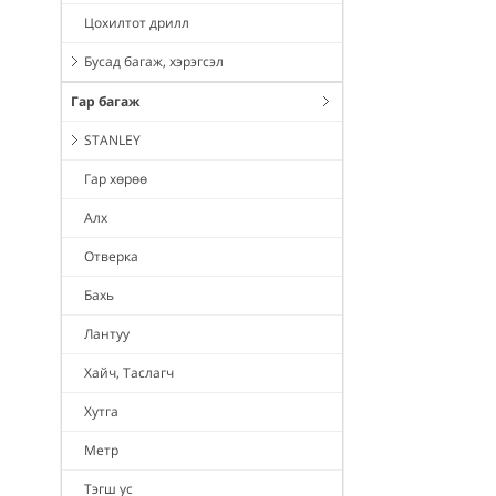
Цохилтот дрилл
Бусад багаж, хэрэгсэл
Гар багаж
STANLEY
Гар хөрөө
Алх
Отверка
Бахь
Лантуу
Хайч, Таслагч
Хутга
Метр
Тэгш ус