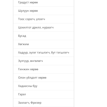
Градуст хөрөө
Шулуун хөрөө
Тоос сорогч, үлээгч
Цохилтот дрилл, нураагч
Бусад
Хөгжим
Хадуур, зүлэг тэгшлэгч, бут тэгшлэгч
Зүлгүүр, өнгөлөгч
Гинжин хөрөө
Олон үйлдэлт хөрөө
Хадаасны буу
Гэрэл
Захлагч, Фризер