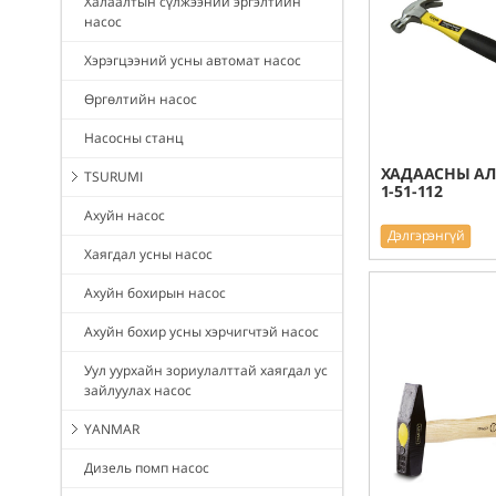
Халаалтын сүлжээний эргэлтийн
насос
Хэрэгцээний усны автомат насос
Өргөлтийн насос
Насосны станц
ХАДААСНЫ АЛХ
TSURUMI
1-51-112
Ахуйн насос
Дэлгэрэнгүй
Хаягдал усны насос
Ахуйн бохирын насос
Ахуйн бохир усны хэрчигчтэй насос
Уул уурхайн зориулалттай хаягдал ус
зайлуулах насос
YANMAR
Дизель помп насос