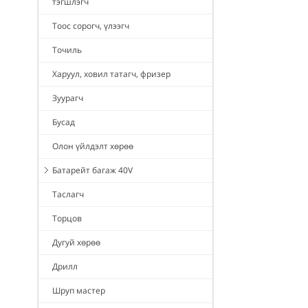
тэгшлэгч
Тоос сорогч, үлээгч
Точиль
Харуул, ховил татагч, фризер
Зуурагч
Бусад
Олон үйлдэлт хөрөө
Батарейт багаж 40V
Таслагч
Торцов
Дугуй хөрөө
Дрилл
Шруп мастер