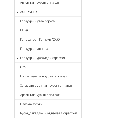
Аргон гагнуурын аппарат
AUSTWELD
Гагнуурын утаа сорогч
Miller
Генератор - Гагнуур /САК/
Гагнуурын аппарат
Гагнуурын дагалдах хэрэгсэл
GYS
Цахилгаан гагнуурын аппарат
Хагас автомат гагнуурын аппарат
Аргон гагнуурын аппарат
Плазма зүсэгч
Бусад дагалдах /баг,нэмэлт хэрэгсэл/