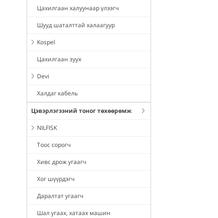
Цахилгаан халуунаар үлээгч
Шууд шаталттай халаагуур
Kospel
Цахилгаан зуух
Devi
Халдаг кабель
Цэвэрлэгээний тоног төхөөрөмж
NILFISK
Тоос сорогч
Хивс дрож угаагч
Хог шүүрдэгч
Даралтат угаагч
Шал угаах, хатаах машин