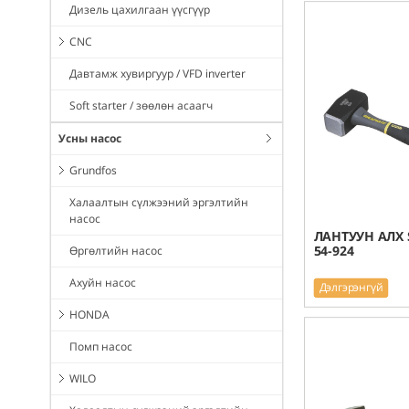
Дизель цахилгаан үүсгүүр
CNC
Давтамж хувиргуур / VFD inverter
Soft starter / зөөлөн асаагч
Усны насос
Grundfos
Халаалтын сүлжээний эргэлтийн
насос
ЛАНТУУН АЛХ S
54-924
Өргөлтийн насос
Ахуйн насос
Дэлгэрэнгүй
HONDA
Помп насос
WILO