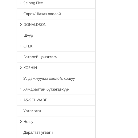
Sejong Flex
Сорох/Шахах хоолой
DONALDSON
Шүүр
CTEK
Батарей цэнэглэгч
KOSHIN
Ус дамжуулах хоолой, хошуу
Хямдралтай бүтээгдэхүүн
AS-SCHWABE
Уртасгагч
Hotsy
Даралтат угаагч