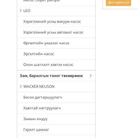
Дэлгэрэнгүй
LEO
Хэрэглээний усны вакуум насос
Хэрэглээний усны автомат насос
Өргөлтийн ухаалаг насос
Эргэлтийн насос
Олон шатлалт хэвтээ насос
Зам, барилгын тоног төхөөрөмж
WACKER NEUSON
Босоо дагтаршуулагч
Хавтгай нягтруулагч
Замын индүү
Гэрэлт цамхаг