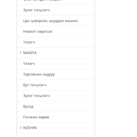
Зүлэг тэгшлэгч
Цас цэвэрлэх, шүүрдэх машин
Нэмэлт хэрэгсэл
Үлээгч
MAKITA
Үлээгч
Үүргэвчин хадуур
Бут тэгшлэгч
Зүлэг тэгшлэгч
Бусад
Гинжин хөрөө
KOSHIN