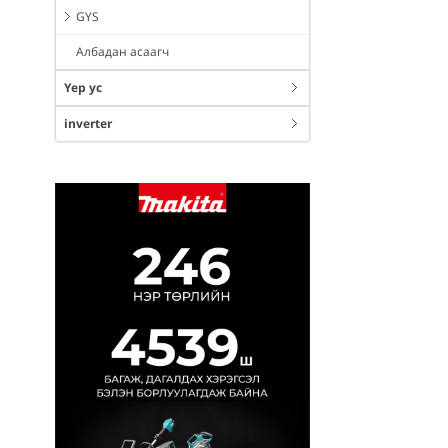
GYS
Албадан асаагч
Үер ус
inverter