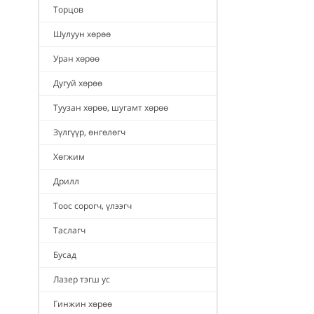
Торцов
Шулуун хөрөө
Уран хөрөө
Дугуй хөрөө
Туузан хөрөө, шугамт хөрөө
Зүлгүүр, өнгөлөгч
Хөгжим
Дрилл
Тоос сорогч, үлээгч
Таслагч
Бусад
Лазер тэгш ус
Гинжин хөрөө