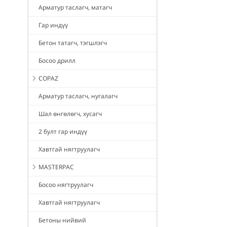
Арматур таслагч, матагч
Гар индүү
Бетон татагч, тэгшлэгч
Босоо дрилл
COPAZ
Арматур таслагч, нугалагч
Шал өнгөлөгч, хусагч
2 булт гар индүү
Хавтгай нягтруулагч
MASTERPAC
Босоо нягтруулагч
Хавтгай нягтруулагч
Бетоны нийвий