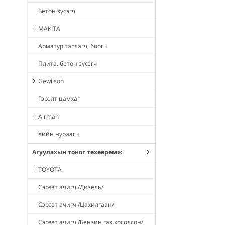
Бетон зүсэгч
MAKITA
Арматур таслагч, боогч
Плита, бетон зүсэгч
Gewilson
Гэрэлт цамхаг
Airman
Хийн нураагч
Агуулахын тоног төхөөрөмж
TOYOTA
Сэрээт ачигч /Дизель/
Сэрээт ачигч /Цахилгаан/
Сэрээт ачигч /Бензин газ хосолсон/