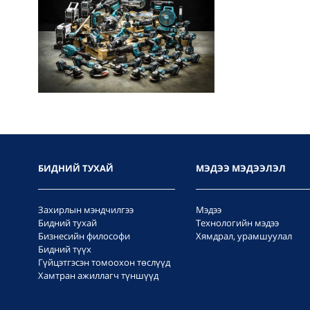
БИДНИЙ ТУХАЙ
МЭДЭЭ МЭДЭЭЛЭЛ
Захирлын мэндчилгээ
Мэдээ
Бидний тухай
Технологийн мэдээ
Бизнесийн философи
Хямдрал, урамшуулал
Бидний түүх
Гүйцэтгэсэн томоохон төслүүд
Хамтран ажиллагч түншүүд