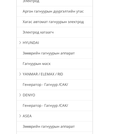
Электрод
Аргон гагнуурын дүүргэлтийн утас
Хагас автомат гагнуурын электрод
Электрод хатаагч
HYUNDAI
Зөөврийн гагнуурын аппарат
Гагнуурын маск
YANMAR / ELEMAX / RID
Генератор - Гагнуур /САК/
DENYO
Генератор - Гагнуур /САК/
ASEA
Зөөврийн гагнуурын аппарат