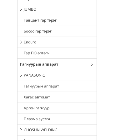
JUMBO
Тавцант гар тэрэг
Босоо гар тэрэг
Enduro
Гар ПО өргөгч
Гагнуурын аппарат
PANASONIC
Гагнуурын аппарат
Хагас автомат
Аргон гагнуур
Плазма зүсэгч
CHOSUN WELDING