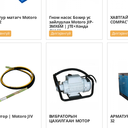
ур матагч Motoro
Гном насос Бохир ус
ХАВТГАЙ
2
зайлуулах Motoro JIP-
COMPACT
3MX6M | JTE+Хонда
GX160
рэнгүй
Дэлгэрэнгүй
Дэлгэрэн
тор | Motoro JIV
ВИБРАТОРЫН
АРМАТУР
ЦАХИЛГААН МОТОР
32