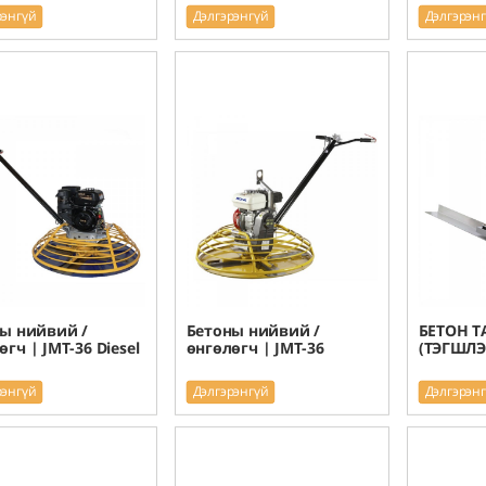
рэнгүй
Дэлгэрэнгүй
Дэлгэрэн
ы нийвий /
Бетоны нийвий /
БЕТОН Т
өгч | JMT-36 Diesel
өнгөлөгч | JMT-36
(ТЭГШЛЭГ
рэнгүй
Дэлгэрэнгүй
Дэлгэрэн