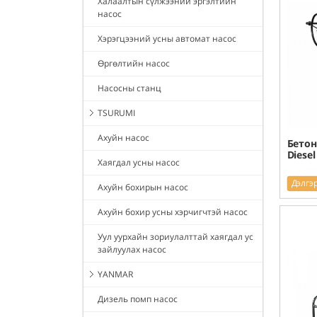
Халаалтын сүлжээний эргэлтийн
насос
Хэрэгцээний усны автомат насос
Өргөлтийн насос
Насосны станц
TSURUMI
Ахуйн насос
Бетон 
Diesel
Хаягдал усны насос
Дэлгэ
Ахуйн бохирын насос
Ахуйн бохир усны хэрчигчтэй насос
Уул уурхайн зориулалттай хаягдал ус
зайлуулах насос
YANMAR
Дизель помп насос