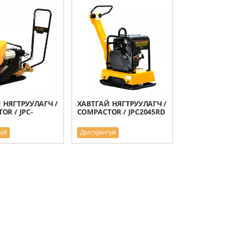
 НЯГТРУУЛАГЧ /
ХАВТГАЙ НЯГТРУУЛАГЧ /
OR / JPC-
COMPACTOR / JPC2045RD
гүй
Дэлгэрэнгүй