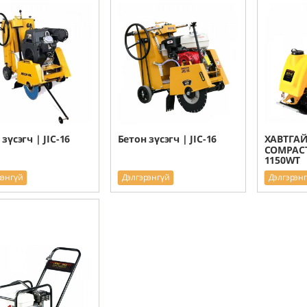
зүсэгч | JIC-16
Бетон зүсэгч | JIC-16
ХАВТГАЙ
COMPACT
1150WT
рэнгүй
Дэлгэрэнгүй
Дэлгэрэн