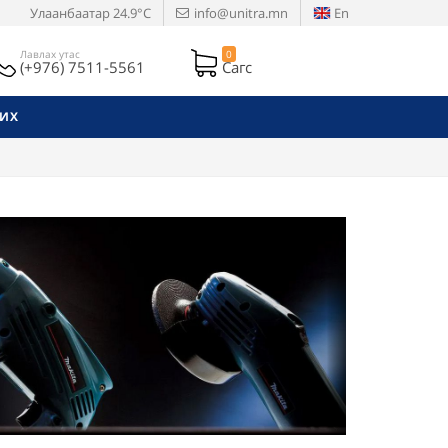
Улаанбаатар
24.9°C
info@unitra.mn
En
Лавлах утас
0
(+976) 7511-5561
Сагс
РИХ
Next