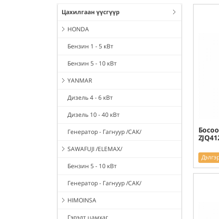
Цахилгаан үүсгүүр
HONDA
Бензин 1 - 5 кВт
Бензин 5 - 10 кВт
YANMAR
Дизель 4 - 6 кВт
Дизель 10 - 40 кВт
Босоо
Генератор - Гагнуур /САК/
ZJQ41
SAWAFUJI /ELEMAX/
Дэлгэ
Бензин 5 - 10 кВт
Генератор - Гагнуур /САК/
HIMOINSA
Гэрэлт цамхаг