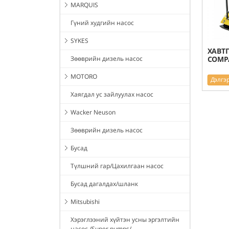
MARQUIS
Гүний худгийн насос
SYKES
ХАВТГ
Зөөврийн дизель насос
COMPA
MOTORO
Дэлгэ
Хаягдал ус зайлуулах насос
Wacker Neuson
Зөөврийн дизель насос
Бусад
Түлшний гар/Цахилгаан насос
Бусад дагалдах/шланк
Mitsubishi
Хэрэглээний хүйтэн усны эргэлтийн
насос /Super pumps/