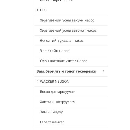
LEO
Хэрэглээний усны вакуум насос
Хэрэглээний усны автомат насос
Өргөлтийн ухаалаг насос
Эргэлтийн насос
Олон шатлалт хэвтээ насос
Зам, барилгын тоног төхөөрөмж
WACKER NEUSON
Босоо дагтаршуулагч
Хавтгай нягтруулагч
Замын индүү
Гэрэлт цамхаг