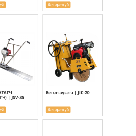
гүй
Дэлгэрэнгүй
АТАГЧ
Бетон зүсэгч | JIC-20
Ч) | JSV-35
гүй
Дэлгэрэнгүй