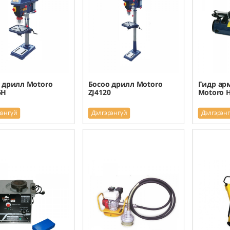
 дрилл Motoro
Босоо дрилл Motoro
Гидр ар
6H
ZJ4120
Motoro H
рэнгүй
Дэлгэрэнгүй
Дэлгэрэн