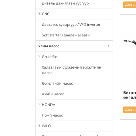
Дизель цахилгаан үүсгүүр
Дэлгэ
CNC
Давтамж хувиргуур / VFD inverter
Soft starter / зөөлөн асаагч
Усны насос
Grundfos
Халаалтын сүлжээний эргэлтийн
насос
Өргөлтийн насос
Бетон
Ахуйн насос
өнгөл
HONDA
Дэлгэ
Помп насос
WILO