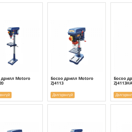
 дрилл Motoro
Босоо дрилл Motoro
Босоо д
20
ZJ4113
ZJ4113H
рэнгүй
Дэлгэрэнгүй
Дэлгэрэн