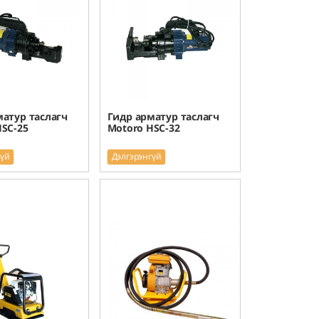
матур таслагч
Гидр арматур таслагч
SC-25
Motoro HSC-32
гүй
Дэлгэрэнгүй