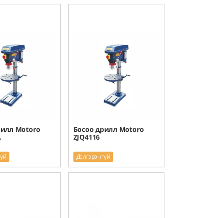
рилл Motoro
Босоо дрилл Motoro
A
ZJQ4116
гүй
Дэлгэрэнгүй