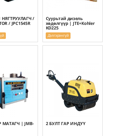
 НЯГТРУУЛАГЧ /
Суурьтай дизель
OR / JPC1545R
хөдөлгүүр | JTE+Kohler
KD225
гүй
Дэлгэрэнгүй
 МАТАГЧ | JMB-
2 БУЛТ ГАР ИНДҮҮ