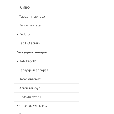
JUMBO
Тавцант гар тэрэг
Босоо гар тэрэг
Enduro
Гар ПО өргөгч
Гагнуурын аппарат
PANASONIC
Гагнуурын аппарат
Хагас автомат
Аргон гагнуур
Плазма зүсэгч
CHOSUN WELDING