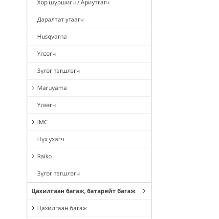
Хор шүршигч / Ариутгагч
Даралтат угаагч
Husqvarna
Үлээгч
Зүлэг тэгшлэгч
Maruyama
Үлээгч
IMC
Нүх ухагч
Raiko
Зүлэг тэгшлэгч
Цахилгаан багаж, батарейт багаж
Цахилгаан багаж