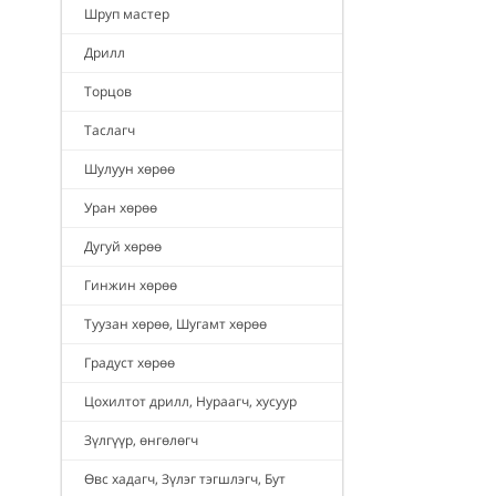
Шруп мастер
Дрилл
Торцов
Таслагч
Шулуун хөрөө
Уран хөрөө
Дугуй хөрөө
Гинжин хөрөө
Туузан хөрөө, Шугамт хөрөө
Градуст хөрөө
Цохилтот дрилл, Нураагч, хусуур
Зүлгүүр, өнгөлөгч
Өвс хадагч, Зүлэг тэгшлэгч, Бут