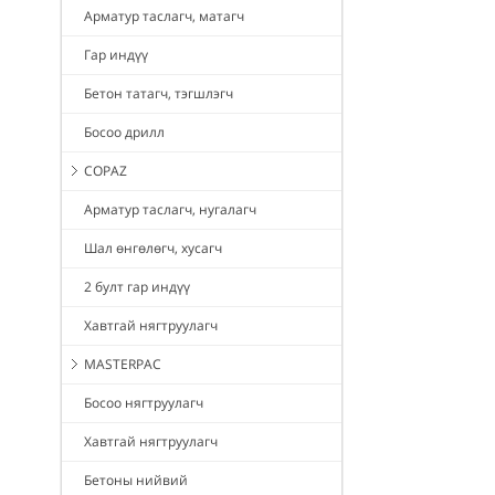
Арматур таслагч, матагч
Гар индүү
Бетон татагч, тэгшлэгч
Босоо дрилл
COPAZ
Арматур таслагч, нугалагч
Шал өнгөлөгч, хусагч
2 булт гар индүү
Хавтгай нягтруулагч
MASTERPAC
Босоо нягтруулагч
Хавтгай нягтруулагч
Бетоны нийвий