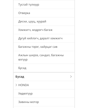
Тусгай түлхүүр
Отверка
Диски, цүүц, хуурай
Хэмжигч, мэдрэгч багаж
Дугуй хийлэгч, даралт хэмжигч
Багажны тэрэг, хайрцаг сав
Ажлын ширээ, сандал, багажны
өлгүүр
Бусад
Бусад
HONDA
Хөдөлгүүр
Завины мотор