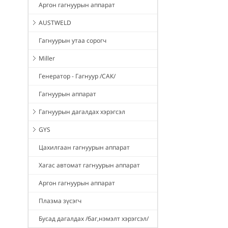
Аргон гагнуурын аппарат
AUSTWELD
Гагнуурын утаа сорогч
Miller
Генератор - Гагнуур /САК/
Гагнуурын аппарат
Гагнуурын дагалдах хэрэгсэл
GYS
Цахилгаан гагнуурын аппарат
Хагас автомат гагнуурын аппарат
Аргон гагнуурын аппарат
Плазма зүсэгч
Бусад дагалдах /баг,нэмэлт хэрэгсэл/