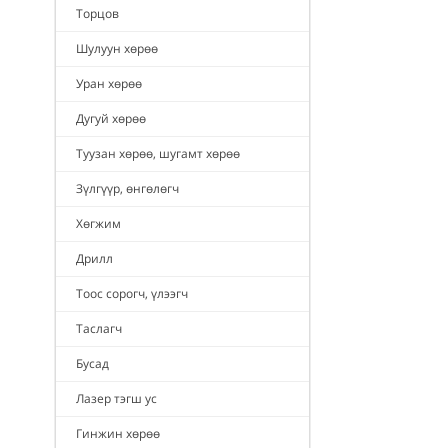
Торцов
Шулуун хөрөө
Уран хөрөө
Дугуй хөрөө
Туузан хөрөө, шугамт хөрөө
Зүлгүүр, өнгөлөгч
Хөгжим
Дрилл
Тоос сорогч, үлээгч
Таслагч
Бусад
Лазер тэгш ус
Гинжин хөрөө