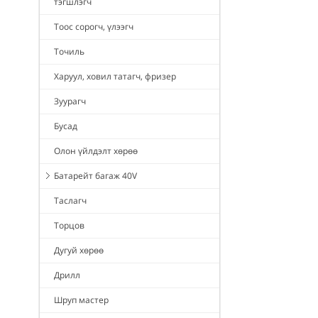
тэгшлэгч
Тоос сорогч, үлээгч
Точиль
Харуул, ховил татагч, фризер
Зуурагч
Бусад
Олон үйлдэлт хөрөө
Батарейт багаж 40V
Таслагч
Торцов
Дугуй хөрөө
Дрилл
Шруп мастер