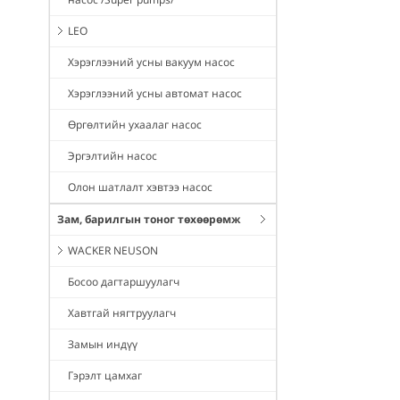
LEO
Хэрэглээний усны вакуум насос
Хэрэглээний усны автомат насос
Өргөлтийн ухаалаг насос
Эргэлтийн насос
Олон шатлалт хэвтээ насос
Зам, барилгын тоног төхөөрөмж
WACKER NEUSON
Босоо дагтаршуулагч
Хавтгай нягтруулагч
Замын индүү
Гэрэлт цамхаг