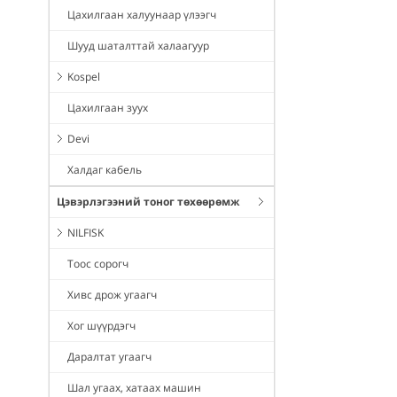
Цахилгаан халуунаар үлээгч
Шууд шаталттай халаагуур
Kospel
Цахилгаан зуух
Devi
Халдаг кабель
Цэвэрлэгээний тоног төхөөрөмж
NILFISK
Тоос сорогч
Хивс дрож угаагч
Хог шүүрдэгч
Даралтат угаагч
Шал угаах, хатаах машин