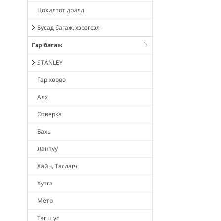
Цохилтот дрилл
Бусад багаж, хэрэгсэл
Гар багаж
STANLEY
Гар хөрөө
Алх
Отверка
Бахь
Лантуу
Хайч, Таслагч
Хутга
Метр
Тэгш ус