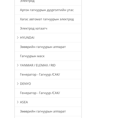
Электрод
Аргон гагнуурын дүүргэлтийн утас
Хагас автомат гагнуурын электрод
Электрод хатаагч
HYUNDAI
Зөөврийн гагнуурын аппарат
Гагнуурын маск
YANMAR / ELEMAX / RID
Генератор - Гагнуур /САК/
DENYO
Генератор - Гагнуур /САК/
ASEA
Зөөврийн гагнуурын аппарат