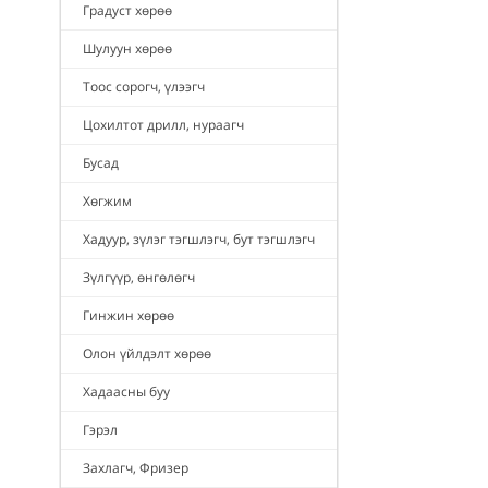
Градуст хөрөө
Шулуун хөрөө
Тоос сорогч, үлээгч
Цохилтот дрилл, нураагч
Бусад
Хөгжим
Хадуур, зүлэг тэгшлэгч, бут тэгшлэгч
Зүлгүүр, өнгөлөгч
Гинжин хөрөө
Олон үйлдэлт хөрөө
Хадаасны буу
Гэрэл
Захлагч, Фризер