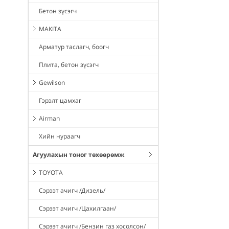
Бетон зүсэгч
MAKITA
Арматур таслагч, боогч
Плита, бетон зүсэгч
Gewilson
Гэрэлт цамхаг
Airman
Хийн нураагч
Агуулахын тоног төхөөрөмж
TOYOTA
Сэрээт ачигч /Дизель/
Сэрээт ачигч /Цахилгаан/
Сэрээт ачигч /Бензин газ хосолсон/