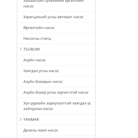
Халаалтын сүлжээний эргэлтийн
насос
Хэрэгцээний усны автомат насос
Өргөлтийн насос
Насосны станц
TSURUMI
Ахуйн насос
Хаягдал усны насос
Ахуйн бохирын насос
Ахуйн бохир усны хэрчигчтэй насос
Уул уурхайн зориулалттай хаягдал ус
зайлуулах насос
YANMAR
Дизель помп насос