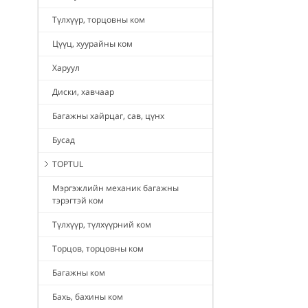
Түлхүүр, торцовны ком
Цүүц, хуурайны ком
Харуул
Диски, хавчаар
Багажны хайрцаг, сав, цүнх
Бусад
TOPTUL
Мэргэжлийн механик багажны
тэрэгтэй ком
Түлхүүр, түлхүүрний ком
Торцов, торцовны ком
Багажны ком
Бахь, бахины ком