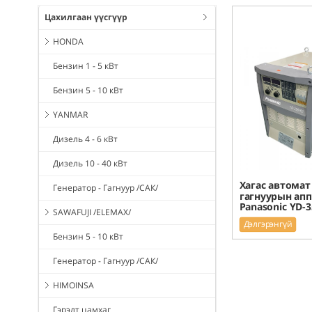
Цахилгаан үүсгүүр
HONDA
Бензин 1 - 5 кВт
Бензин 5 - 10 кВт
YANMAR
Дизель 4 - 6 кВт
Дизель 10 - 40 кВт
Хагас автомат
Генератор - Гагнуур /САК/
гагнуурын апп
Panasonic YD-
SAWAFUJI /ELEMAX/
Дэлгэрэнгүй
Бензин 5 - 10 кВт
Генератор - Гагнуур /САК/
HIMOINSA
Гэрэлт цамхаг