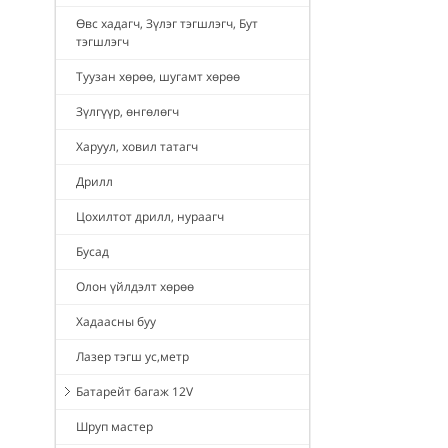
Өвс хадагч, Зүлэг тэгшлэгч, Бут
тэгшлэгч
Туузан хөрөө, шугамт хөрөө
Зүлгүүр, өнгөлөгч
Харуул, ховил татагч
Дрилл
Цохилтот дрилл, нураагч
Бусад
Олон үйлдэлт хөрөө
Хадаасны буу
Лазер тэгш ус,метр
Батарейт багаж 12V
Шруп мастер