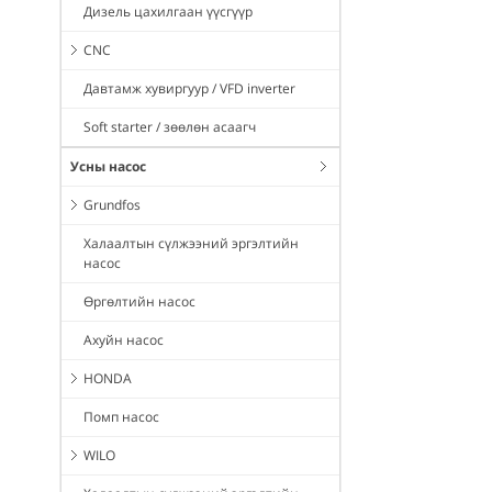
Дизель цахилгаан үүсгүүр
CNC
Давтамж хувиргуур / VFD inverter
Soft starter / зөөлөн асаагч
Усны насос
Grundfos
Халаалтын сүлжээний эргэлтийн
насос
Өргөлтийн насос
Ахуйн насос
HONDA
Помп насос
WILO