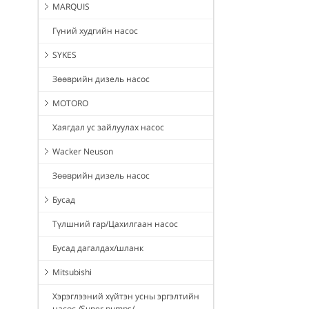
MARQUIS
Гүний худгийн насос
SYKES
Зөөврийн дизель насос
MOTORO
Хаягдал ус зайлуулах насос
Wacker Neuson
Зөөврийн дизель насос
Бусад
Түлшний гар/Цахилгаан насос
Бусад дагалдах/шланк
Mitsubishi
Хэрэглээний хүйтэн усны эргэлтийн
насос /Super pumps/