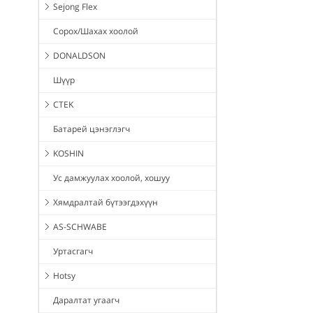
Sejong Flex
Сорох/Шахах хоолой
DONALDSON
Шүүр
CTEK
Батарей цэнэглэгч
KOSHIN
Ус дамжуулах хоолой, хошуу
Хямдралтай бүтээгдэхүүн
AS-SCHWABE
Уртасгагч
Hotsy
Даралтат угаагч