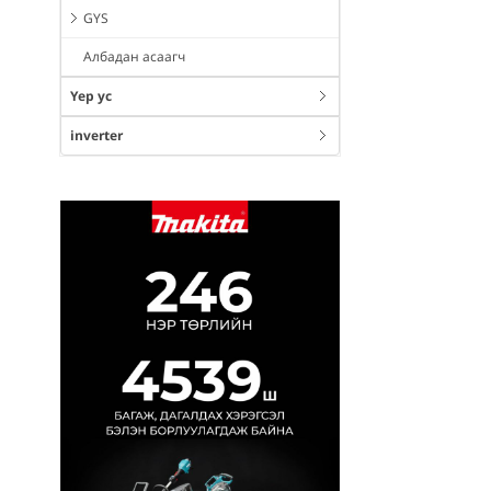
GYS
Албадан асаагч
Үер ус
inverter