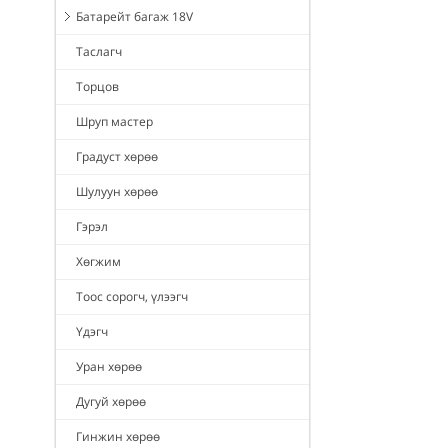
Батарейт багаж 18V
Таслагч
Торцов
Шруп мастер
Градуст хөрөө
Шулуун хөрөө
Гэрэл
Хөгжим
Тоос сорогч, үлээгч
Үдэгч
Уран хөрөө
Дугуй хөрөө
Гинжин хөрөө