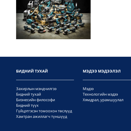
БИДНИЙ ТУХАЙ
МЭДЭЭ МЭДЭЭЛЭЛ
Захирлын мэндчилгээ
Мэдээ
Бидний тухай
Технологийн мэдээ
Бизнесийн философи
Хямдрал, урамшуулал
Бидний түүх
Гүйцэтгэсэн томоохон төслүүд
Хамтран ажиллагч түншүүд