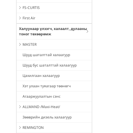
FS-CURTIS
First Air
Халуунаар үлээгч, халаалт, дулааны
тоног төхөөрөмж
MASTER
Шууд шаталттай халаагуур
Шууд бус шаталттай халаагуур
Цахилгаан халаагуур
Хэт улаан туяагаар төөнөгч
Агааржуулалтын сэнс
ALLMAND /Maxi-Heat/
Зөөврийн дизель халаагуур
REMINGTON