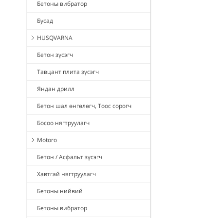
Бетоны вибратор
Бусад
HUSQVARNA
Бетон зүсэгч
Тавцант плита зүсэгч
Яндан дрилл
Бетон шал өнгөлөгч, Тоос сорогч
Босоо нягтруулагч
Motoro
Бетон / Асфальт зүсэгч
Хавтгай нягтруулагч
Бетоны нийвий
Бетоны вибратор