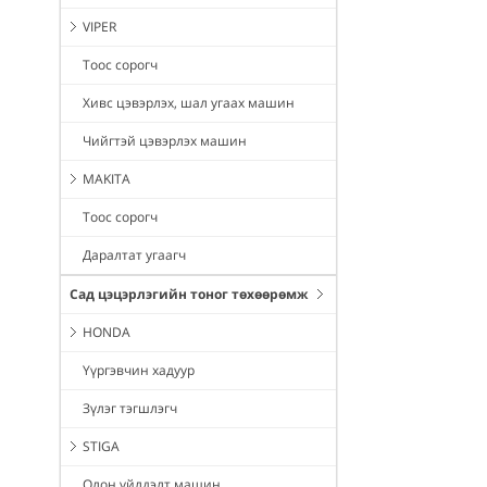
VIPER
Тоос сорогч
Хивс цэвэрлэх, шал угаах машин
Чийгтэй цэвэрлэх машин
MAKITA
Тоос сорогч
Даралтат угаагч
Сад цэцэрлэгийн тоног төхөөрөмж
HONDA
Үүргэвчин хадуур
Зүлэг тэгшлэгч
STIGA
Олон үйлдэлт машин