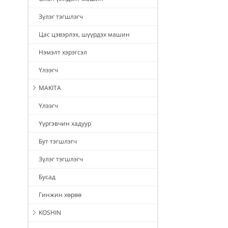
Зүлэг тэгшлэгч
Цас цэвэрлэх, шүүрдэх машин
Нэмэлт хэрэгсэл
Үлээгч
MAKITA
Үлээгч
Үүргэвчин хадуур
Бут тэгшлэгч
Зүлэг тэгшлэгч
Бусад
Гинжин хөрөө
KOSHIN