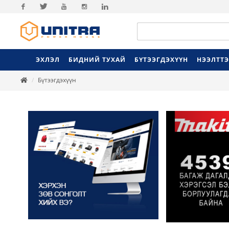
Facebook
Twitter
Youtube
Instagram
Linkedin
ЭХЛЭЛ
БИДНИЙ ТУХАЙ
БҮТЭЭГДЭХҮҮН
НЭЭЛТТ
Бүтээгдэхүүн
Previ