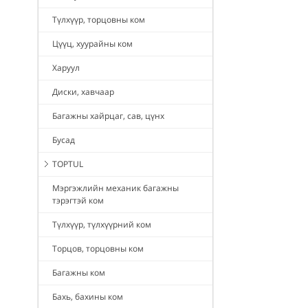
Түлхүүр, торцовны ком
Цүүц, хуурайны ком
Харуул
Диски, хавчаар
Багажны хайрцаг, сав, цүнх
Бусад
TOPTUL
Мэргэжлийн механик багажны
тэрэгтэй ком
Түлхүүр, түлхүүрний ком
Торцов, торцовны ком
Багажны ком
Бахь, бахины ком