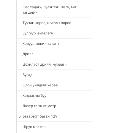
Өвс хадагч, Зүлэг тэгшлэгч, Бут
тэгшлэгч
Туузан хөрөө, шугамт хөрөө
Зүлгүүр, өнгөлөгч
Харуул, ховил татагч
Дрилл
Цохилтот дрилл, нураагч
Бусад
Олон үйлдэлт хөрөө
Хадаасны буу
Лазер тэгш ус,метр
Батарейт багаж 12V
Шруп мастер