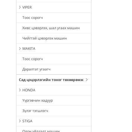
VIPER
Тоос сорогч
Хивс цэвэрлэх, шал угаах машин
Чийгтэй цэвэрлэх машин
MAKITA
Тоос сорогч
Даралтат угаагч
Сад цэцэрлэгийн тоног төхөөрөмж
HONDA
Үүргэвчин хадуур
Зүлэг тэгшлэгч
STIGA
Олон үйлдэлт машин