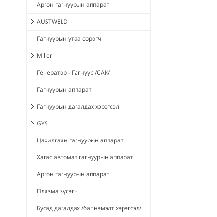
Аргон гагнуурын аппарат
AUSTWELD
Гагнуурын утаа сорогч
Miller
Генератор - Гагнуур /САК/
Гагнуурын аппарат
Гагнуурын дагалдах хэрэгсэл
GYS
Цахилгаан гагнуурын аппарат
Хагас автомат гагнуурын аппарат
Аргон гагнуурын аппарат
Плазма зүсэгч
Бусад дагалдах /баг,нэмэлт хэрэгсэл/