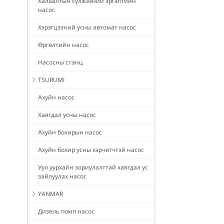
Халаалтын сүлжээний эргэлтийн
насос
Хэрэгцээний усны автомат насос
Өргөлтийн насос
Насосны станц
TSURUMI
Ахуйн насос
Хаягдал усны насос
Ахуйн бохирын насос
Ахуйн бохир усны хэрчигчтэй насос
Уул уурхайн зориулалттай хаягдал ус
зайлуулах насос
YANMAR
Дизель помп насос