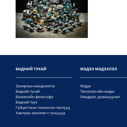
БИДНИЙ ТУХАЙ
МЭДЭЭ МЭДЭЭЛЭЛ
Захирлын мэндчилгээ
Мэдээ
Бидний тухай
Технологийн мэдээ
Бизнесийн философи
Хямдрал, урамшуулал
Бидний түүх
Гүйцэтгэсэн томоохон төслүүд
Хамтран ажиллагч түншүүд