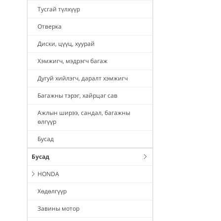
Тусгай түлхүүр
Отверка
Диски, цүүц, хуурай
Хэмжигч, мэдрэгч багаж
Дугуй хийлэгч, даралт хэмжигч
Багажны тэрэг, хайрцаг сав
Ажлын ширээ, сандал, багажны
өлгүүр
Бусад
Бусад
HONDA
Хөдөлгүүр
Завины мотор