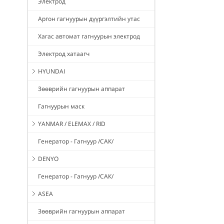
Электрод
Аргон гагнуурын дүүргэлтийн утас
Хагас автомат гагнуурын электрод
Электрод хатаагч
HYUNDAI
Зөөврийн гагнуурын аппарат
Гагнуурын маск
YANMAR / ELEMAX / RID
Генератор - Гагнуур /САК/
DENYO
Генератор - Гагнуур /САК/
ASEA
Зөөврийн гагнуурын аппарат