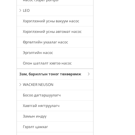
LEO
Хэрэглээний усны вакуум насос
Хэрэглээний усны автомат насос
Өргөлтийн ухаалаг насос
Эргэлтийн насос
Олон шатлалт хэвтээ насос
Зам, барилгын тоног төхөөрөмж
WACKER NEUSON
Босоо дагтаршуулагч
Хавтгай нягтруулагч
Замын индүү
Гэрэлт цамхаг