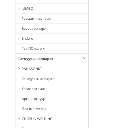
JUMBO
Тавцант гар тэрэг
Босоо гар тэрэг
Enduro
Гар ПО өргөгч
Гагнуурын аппарат
PANASONIC
Гагнуурын аппарат
Хагас автомат
Аргон гагнуур
Плазма зүсэгч
CHOSUN WELDING