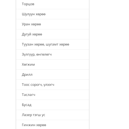
Торцов
Шулуун хөрөө
Уран хөрөө
Дугуй хөрөө
Туузан хөрөө, шугамт хөрөө
Зүлгүүр, өнгөлөгч
Хөгжим
Дрилл
Тоос сорогч, үлээгч
Таслагч
Бусад
Лазер тэгш ус
Гинжин хөрөө