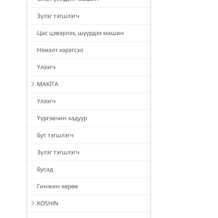
Зүлэг тэгшлэгч
Цас цэвэрлэх, шүүрдэх машин
Нэмэлт хэрэгсэл
Үлээгч
MAKITA
Үлээгч
Үүргэвчин хадуур
Бут тэгшлэгч
Зүлэг тэгшлэгч
Бусад
Гинжин хөрөө
KOSHIN