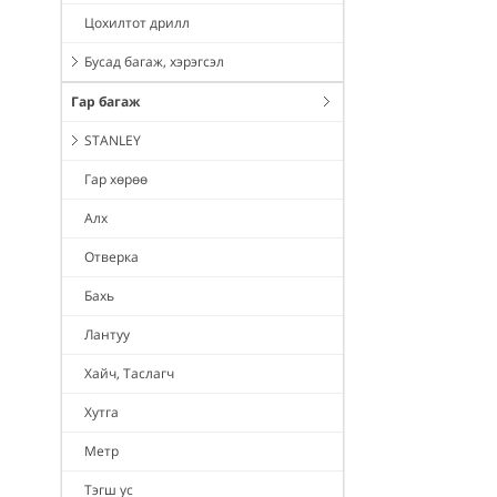
Цохилтот дрилл
Бусад багаж, хэрэгсэл
Гар багаж
STANLEY
Гар хөрөө
Алх
Отверка
Бахь
Лантуу
Хайч, Таслагч
Хутга
Метр
Тэгш ус