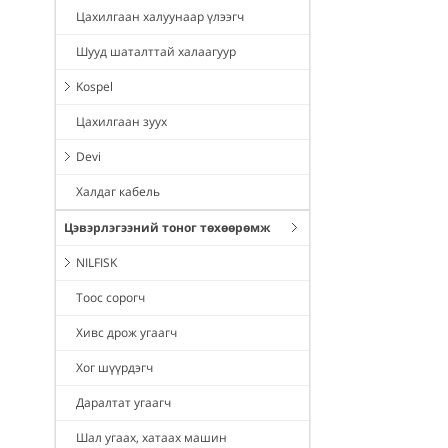
Цахилгаан халуунаар үлээгч
Шууд шаталттай халаагуур
Kospel
Цахилгаан зуух
Devi
Халдаг кабель
Цэвэрлэгээний тоног төхөөрөмж
NILFISK
Тоос сорогч
Хивс дрож угаагч
Хог шүүрдэгч
Даралтат угаагч
Шал угаах, хатаах машин