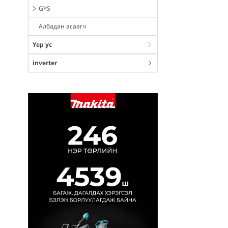
GYS
Албадан асаагч
Үер ус
inverter