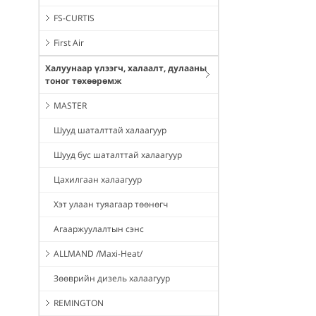
FS-CURTIS
First Air
Халуунаар үлээгч, халаалт, дулааны
тоног төхөөрөмж
MASTER
Шууд шаталттай халаагуур
Шууд бус шаталттай халаагуур
Цахилгаан халаагуур
Хэт улаан туяагаар төөнөгч
Агааржуулалтын сэнс
ALLMAND /Maxi-Heat/
Зөөврийн дизель халаагуур
REMINGTON