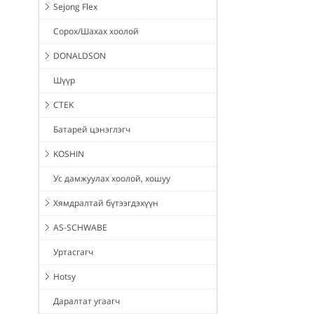
Sejong Flex
Сорох/Шахах хоолой
DONALDSON
Шүүр
CTEK
Батарей цэнэглэгч
KOSHIN
Ус дамжуулах хоолой, хошуу
Хямдралтай бүтээгдэхүүн
AS-SCHWABE
Уртасгагч
Hotsy
Даралтат угаагч