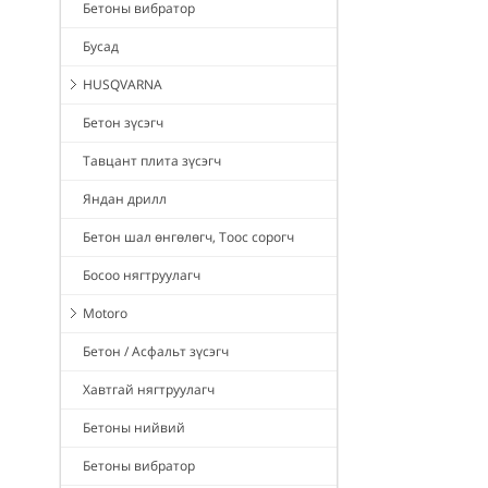
Бетоны вибратор
Бусад
HUSQVARNA
Бетон зүсэгч
Тавцант плита зүсэгч
Яндан дрилл
Бетон шал өнгөлөгч, Тоос сорогч
Босоо нягтруулагч
Motoro
Бетон / Асфальт зүсэгч
Хавтгай нягтруулагч
Бетоны нийвий
Бетоны вибратор