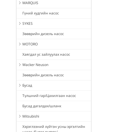
MARQUIS
Гүний худгийн насос
SYKES
Зөөврийн дизель насос
MOTORO
Хаягдал ус зайлуулах насос
Wacker Neuson
Зөөврийн дизель насос
Бусад
Түлшний гар/Цахилгаан насос
Бусад дагалдах/шланк
Mitsubishi
Хэрэглээний хүйтэн усны эргэлтийн
насос /Super pumps/