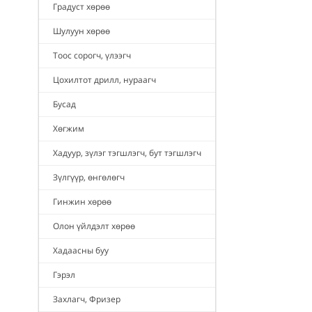
Градуст хөрөө
Шулуун хөрөө
Тоос сорогч, үлээгч
Цохилтот дрилл, нураагч
Бусад
Хөгжим
Хадуур, зүлэг тэгшлэгч, бут тэгшлэгч
Зүлгүүр, өнгөлөгч
Гинжин хөрөө
Олон үйлдэлт хөрөө
Хадаасны буу
Гэрэл
Захлагч, Фризер