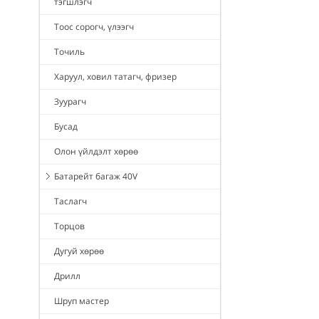
тэгшлэгч
Тоос сорогч, үлээгч
Точиль
Харуул, ховил татагч, фризер
Зуурагч
Бусад
Олон үйлдэлт хөрөө
Батарейт багаж 40V
Таслагч
Торцов
Дугуй хөрөө
Дрилл
Шруп мастер