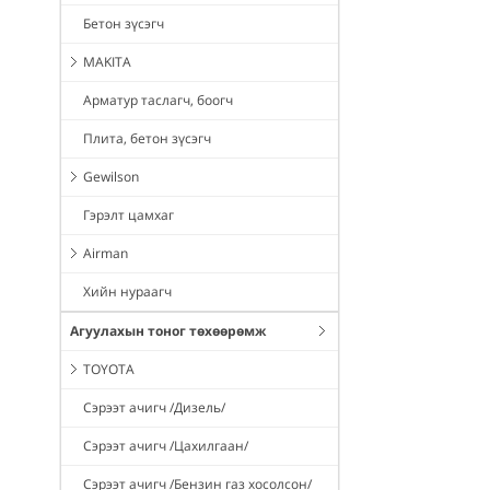
Бетон зүсэгч
MAKITA
Арматур таслагч, боогч
Плита, бетон зүсэгч
Gewilson
Гэрэлт цамхаг
Airman
Хийн нураагч
Агуулахын тоног төхөөрөмж
TOYOTA
Сэрээт ачигч /Дизель/
Сэрээт ачигч /Цахилгаан/
Сэрээт ачигч /Бензин газ хосолсон/