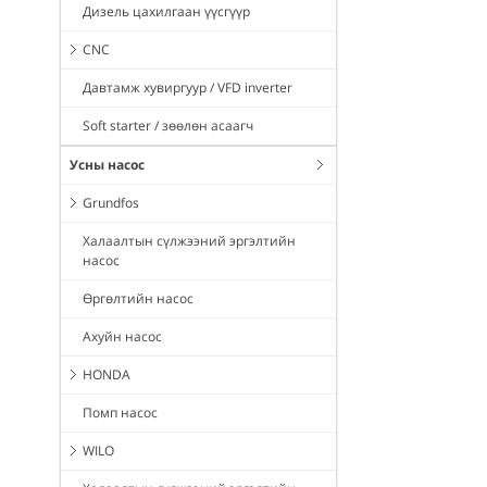
Дизель цахилгаан үүсгүүр
CNC
Давтамж хувиргуур / VFD inverter
Soft starter / зөөлөн асаагч
Усны насос
Grundfos
Халаалтын сүлжээний эргэлтийн
насос
Өргөлтийн насос
Ахуйн насос
HONDA
Помп насос
WILO