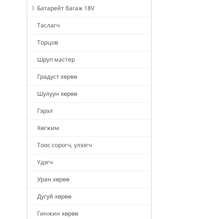
Батарейт багаж 18V
Таслагч
Торцов
Шруп мастер
Градуст хөрөө
Шулуун хөрөө
Гэрэл
Хөгжим
Тоос сорогч, үлээгч
Үдэгч
Уран хөрөө
Дугуй хөрөө
Гинжин хөрөө