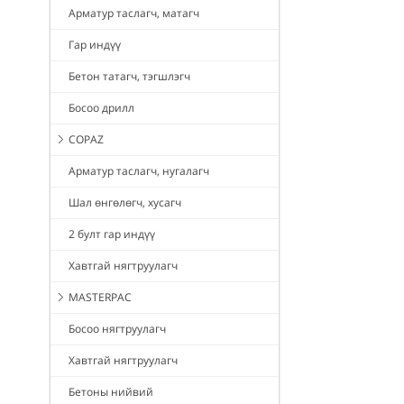
Арматур таслагч, матагч
Гар индүү
Бетон татагч, тэгшлэгч
Босоо дрилл
COPAZ
Арматур таслагч, нугалагч
Шал өнгөлөгч, хусагч
2 булт гар индүү
Хавтгай нягтруулагч
MASTERPAC
Босоо нягтруулагч
Хавтгай нягтруулагч
Бетоны нийвий