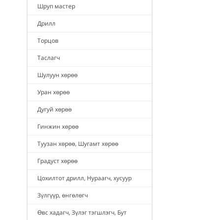
Шруп мастер
Дрилл
Торцов
Таслагч
Шулуун хөрөө
Уран хөрөө
Дугуй хөрөө
Гинжин хөрөө
Туузан хөрөө, Шугамт хөрөө
Градуст хөрөө
Цохилтот дрилл, Нураагч, хусуур
Зүлгүүр, өнгөлөгч
Өвс хадагч, Зүлэг тэгшлэгч, Бут