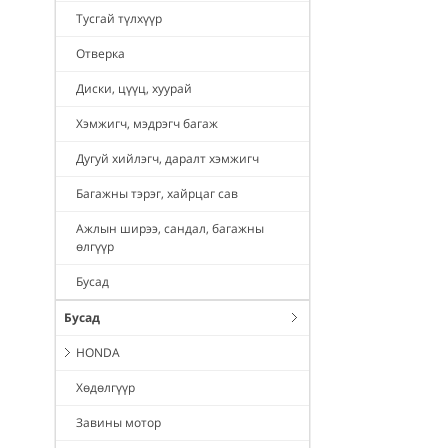
Тусгай түлхүүр
Отверка
Диски, цүүц, хуурай
Хэмжигч, мэдрэгч багаж
Дугуй хийлэгч, даралт хэмжигч
Багажны тэрэг, хайрцаг сав
Ажлын ширээ, сандал, багажны
өлгүүр
Бусад
Бусад
HONDA
Хөдөлгүүр
Завины мотор