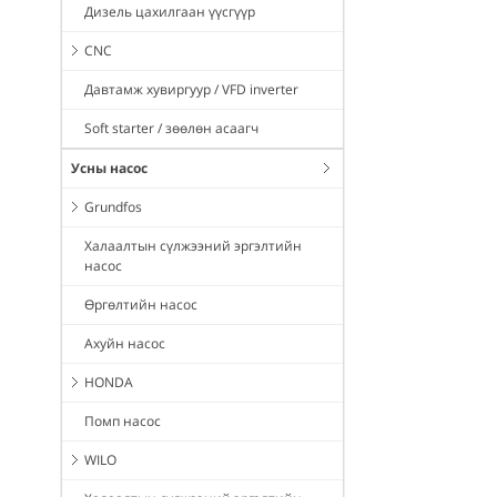
Дизель цахилгаан үүсгүүр
CNC
Давтамж хувиргуур / VFD inverter
Soft starter / зөөлөн асаагч
Усны насос
Grundfos
Халаалтын сүлжээний эргэлтийн
насос
Өргөлтийн насос
Ахуйн насос
HONDA
Помп насос
WILO