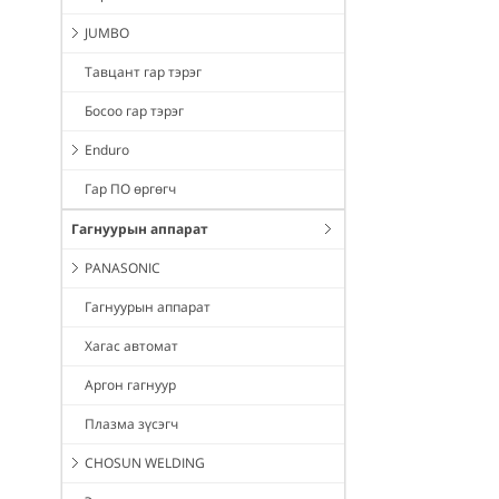
JUMBO
Тавцант гар тэрэг
Босоо гар тэрэг
Enduro
Гар ПО өргөгч
Гагнуурын аппарат
PANASONIC
Гагнуурын аппарат
Хагас автомат
Аргон гагнуур
Плазма зүсэгч
CHOSUN WELDING