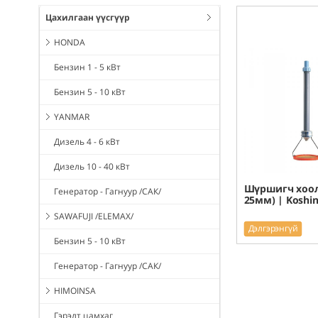
Цахилгаан үүсгүүр
HONDA
Бензин 1 - 5 кВт
Бензин 5 - 10 кВт
YANMAR
Дизель 4 - 6 кВт
Дизель 10 - 40 кВт
Шүршигч хоол
Генератор - Гагнуур /САК/
25мм) | Koshin
SAWAFUJI /ELEMAX/
Дэлгэрэнгүй
Бензин 5 - 10 кВт
Генератор - Гагнуур /САК/
HIMOINSA
Гэрэлт цамхаг