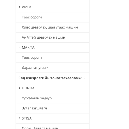
VIPER
Тоос сорогч
Хивс цэвэрлэх, шал угаах машин
Чийгтэй цэвэрлэх машин
MAKITA
Тоос сорогч
Даралтат угаагч
Сад цэцэрлэгийн тоног төхөөрөмж
HONDA
Үүргэвчин хадуур
Зүлэг тэгшлэгч
STIGA
Олон үйлдэлт машин