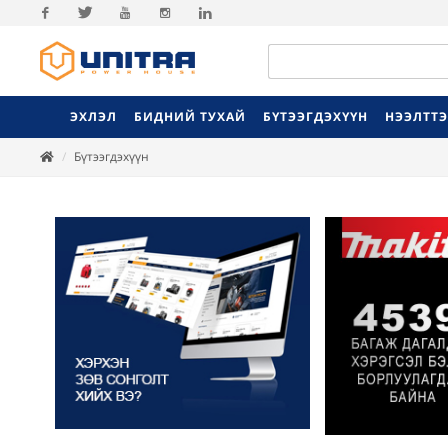
Facebook
Twitter
Youtube
Instagram
Linkedin
ЭХЛЭЛ
БИДНИЙ ТУХАЙ
БҮТЭЭГДЭХҮҮН
НЭЭЛТТ
Бүтээгдэхүүн
Previ