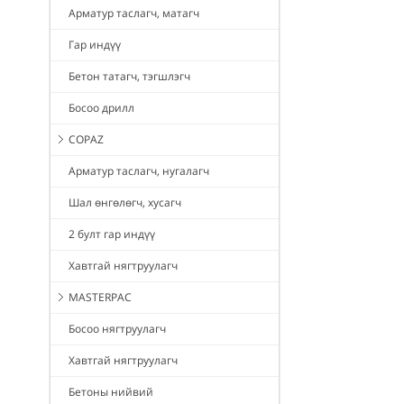
Арматур таслагч, матагч
Гар индүү
Бетон татагч, тэгшлэгч
Босоо дрилл
COPAZ
Арматур таслагч, нугалагч
Шал өнгөлөгч, хусагч
2 булт гар индүү
Хавтгай нягтруулагч
MASTERPAC
Босоо нягтруулагч
Хавтгай нягтруулагч
Бетоны нийвий