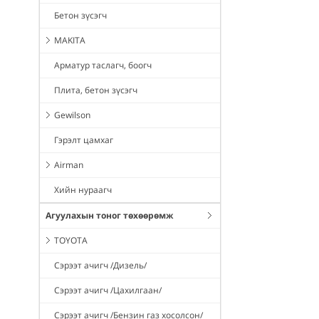
Бетон зүсэгч
MAKITA
Арматур таслагч, боогч
Плита, бетон зүсэгч
Gewilson
Гэрэлт цамхаг
Airman
Хийн нураагч
Агуулахын тоног төхөөрөмж
TOYOTA
Сэрээт ачигч /Дизель/
Сэрээт ачигч /Цахилгаан/
Сэрээт ачигч /Бензин газ хосолсон/