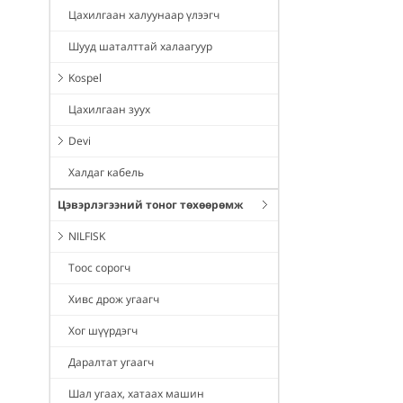
Цахилгаан халуунаар үлээгч
Шууд шаталттай халаагуур
Kospel
Цахилгаан зуух
Devi
Халдаг кабель
Цэвэрлэгээний тоног төхөөрөмж
NILFISK
Тоос сорогч
Хивс дрож угаагч
Хог шүүрдэгч
Даралтат угаагч
Шал угаах, хатаах машин