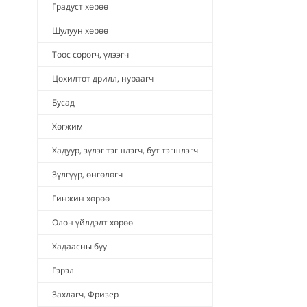
Градуст хөрөө
Шулуун хөрөө
Тоос сорогч, үлээгч
Цохилтот дрилл, нураагч
Бусад
Хөгжим
Хадуур, зүлэг тэгшлэгч, бут тэгшлэгч
Зүлгүүр, өнгөлөгч
Гинжин хөрөө
Олон үйлдэлт хөрөө
Хадаасны буу
Гэрэл
Захлагч, Фризер