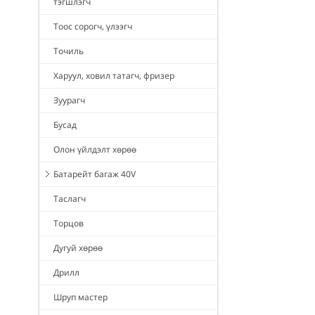
тэгшлэгч
Тоос сорогч, үлээгч
Точиль
Харуул, ховил татагч, фризер
Зуурагч
Бусад
Олон үйлдэлт хөрөө
Батарейт багаж 40V
Таслагч
Торцов
Дугуй хөрөө
Дрилл
Шруп мастер