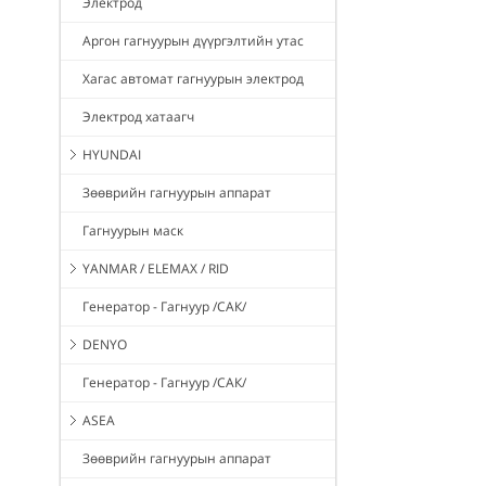
Электрод
Аргон гагнуурын дүүргэлтийн утас
Хагас автомат гагнуурын электрод
Электрод хатаагч
HYUNDAI
Зөөврийн гагнуурын аппарат
Гагнуурын маск
YANMAR / ELEMAX / RID
Генератор - Гагнуур /САК/
DENYO
Генератор - Гагнуур /САК/
ASEA
Зөөврийн гагнуурын аппарат