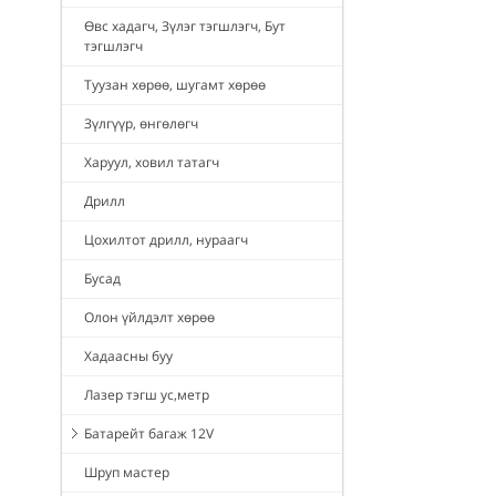
Өвс хадагч, Зүлэг тэгшлэгч, Бут
тэгшлэгч
Туузан хөрөө, шугамт хөрөө
Зүлгүүр, өнгөлөгч
Харуул, ховил татагч
Дрилл
Цохилтот дрилл, нураагч
Бусад
Олон үйлдэлт хөрөө
Хадаасны буу
Лазер тэгш ус,метр
Батарейт багаж 12V
Шруп мастер