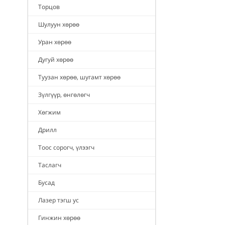
Торцов
Шулуун хөрөө
Уран хөрөө
Дугуй хөрөө
Туузан хөрөө, шугамт хөрөө
Зүлгүүр, өнгөлөгч
Хөгжим
Дрилл
Тоос сорогч, үлээгч
Таслагч
Бусад
Лазер тэгш ус
Гинжин хөрөө