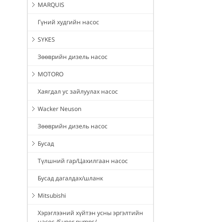
MARQUIS
Гүний худгийн насос
SYKES
Зөөврийн дизель насос
MOTORO
Хаягдал ус зайлуулах насос
Wacker Neuson
Зөөврийн дизель насос
Бусад
Түлшний гар/Цахилгаан насос
Бусад дагалдах/шланк
Mitsubishi
Хэрэглээний хүйтэн усны эргэлтийн
насос /Super pumps/