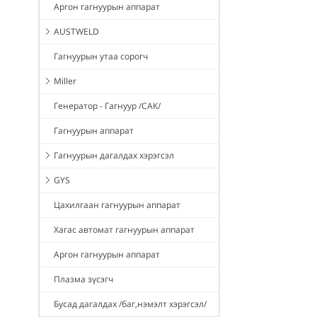
Аргон гагнуурын аппарат
AUSTWELD
Гагнуурын утаа сорогч
Miller
Генератор - Гагнуур /САК/
Гагнуурын аппарат
Гагнуурын дагалдах хэрэгсэл
GYS
Цахилгаан гагнуурын аппарат
Хагас автомат гагнуурын аппарат
Аргон гагнуурын аппарат
Плазма зүсэгч
Бусад дагалдах /баг,нэмэлт хэрэгсэл/