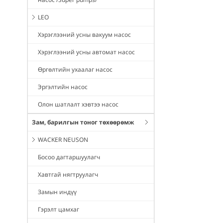
LEO
Хэрэглээний усны вакуум насос
Хэрэглээний усны автомат насос
Өргөлтийн ухаалаг насос
Эргэлтийн насос
Олон шатлалт хэвтээ насос
Зам, барилгын тоног төхөөрөмж
WACKER NEUSON
Босоо дагтаршуулагч
Хавтгай нягтруулагч
Замын индүү
Гэрэлт цамхаг