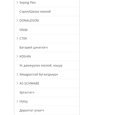
Sejong Flex
Сорох/Шахах хоолой
DONALDSON
Шүүр
CTEK
Батарей цэнэглэгч
KOSHIN
Ус дамжуулах хоолой, хошуу
Хямдралтай бүтээгдэхүүн
AS-SCHWABE
Уртасгагч
Hotsy
Даралтат угаагч