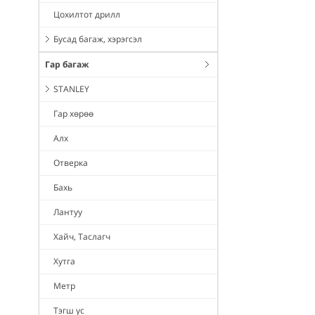
Цохилтот дрилл
Бусад багаж, хэрэгсэл
Гар багаж
STANLEY
Гар хөрөө
Алх
Отверка
Бахь
Лантуу
Хайч, Таслагч
Хутга
Метр
Тэгш ус