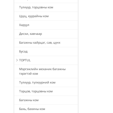
Түлхүүр, торцовны ком
Цүүц, хуурайны ком
Харуул
Диски, хавчаар
Багажны хайрцаг, сав, цүнх
Бусад
TOPTUL
Мэргэжлийн механик багажны
тэрэгтэй ком
Түлхүүр, түлхүүрний ком
Торцов, торцовны ком
Багажны ком
Бахь, бахины ком