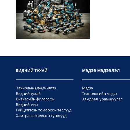
БИДНИЙ ТУХАЙ
МЭДЭЭ МЭДЭЭЛЭЛ
Захирлын мэндчилгээ
Мэдээ
Бидний тухай
Технологийн мэдээ
Бизнесийн философи
Хямдрал, урамшуулал
Бидний түүх
Гүйцэтгэсэн томоохон төслүүд
Хамтран ажиллагч түншүүд