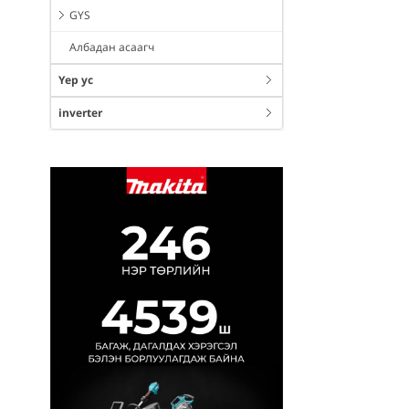
GYS
Албадан асаагч
Үер ус
inverter