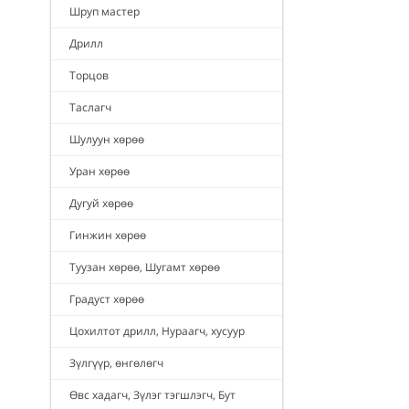
Шруп мастер
Дрилл
Торцов
Таслагч
Шулуун хөрөө
Уран хөрөө
Дугуй хөрөө
Гинжин хөрөө
Туузан хөрөө, Шугамт хөрөө
Градуст хөрөө
Цохилтот дрилл, Нураагч, хусуур
Зүлгүүр, өнгөлөгч
Өвс хадагч, Зүлэг тэгшлэгч, Бут