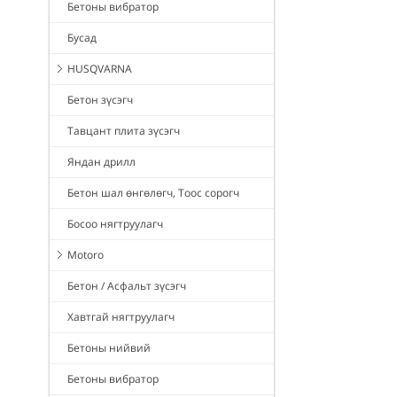
Бетоны вибратор
Бусад
HUSQVARNA
Бетон зүсэгч
Тавцант плита зүсэгч
Яндан дрилл
Бетон шал өнгөлөгч, Тоос сорогч
Босоо нягтруулагч
Motoro
Бетон / Асфальт зүсэгч
Хавтгай нягтруулагч
Бетоны нийвий
Бетоны вибратор