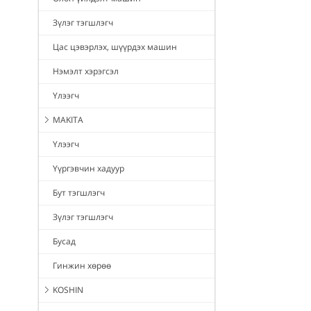
Зүлэг тэгшлэгч
Цас цэвэрлэх, шүүрдэх машин
Нэмэлт хэрэгсэл
Үлээгч
MAKITA
Үлээгч
Үүргэвчин хадуур
Бут тэгшлэгч
Зүлэг тэгшлэгч
Бусад
Гинжин хөрөө
KOSHIN