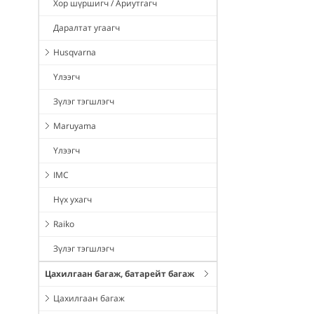
Хор шүршигч / Ариутгагч
Даралтат угаагч
Husqvarna
Үлээгч
Зүлэг тэгшлэгч
Maruyama
Үлээгч
IMC
Нүх ухагч
Raiko
Зүлэг тэгшлэгч
Цахилгаан багаж, батарейт багаж
Цахилгаан багаж