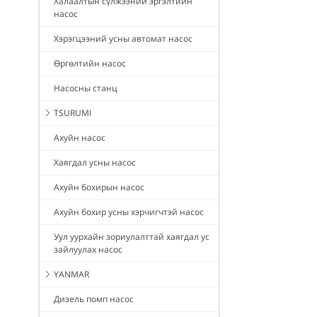
Халаалтын сүлжээний эргэлтийн
насос
Хэрэгцээний усны автомат насос
Өргөлтийн насос
Насосны станц
TSURUMI
Ахуйн насос
Хаягдал усны насос
Ахуйн бохирын насос
Ахуйн бохир усны хэрчигчтэй насос
Уул уурхайн зориулалттай хаягдал ус
зайлуулах насос
YANMAR
Дизель помп насос