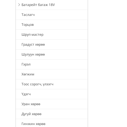
Батарейт багаж 18V
Таслагч
Торцов
Шруп мастер
Градуст хөрөө
Шулуун хөрөө
Гэрэл
Хөгжим
Тоос сорогч, үлээгч
Үдэгч
Уран хөрөө
Дугуй хөрөө
Гинжин хөрөө