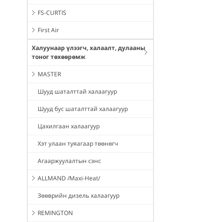
FS-CURTIS
First Air
Халуунаар үлээгч, халаалт, дулааны
тоног төхөөрөмж
MASTER
Шууд шаталттай халаагуур
Шууд бус шаталттай халаагуур
Цахилгаан халаагуур
Хэт улаан туяагаар төөнөгч
Агааржуулалтын сэнс
ALLMAND /Maxi-Heat/
Зөөврийн дизель халаагуур
REMINGTON