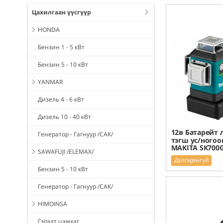
Цахилгаан үүсгүүр
HONDA
Бензин 1 - 5 кВт
Бензин 5 - 10 кВт
YANMAR
Дизель 4 - 6 кВт
Дизель 10 - 40 кВт
12в Батарейт 
Генератор - Гагнуур /САК/
тэгш ус/ногоо
MAKITA SK700
SAWAFUJI /ELEMAX/
Дэлгэрэнгүй
Бензин 5 - 10 кВт
Генератор - Гагнуур /САК/
HIMOINSA
Гэрэлт цамхаг