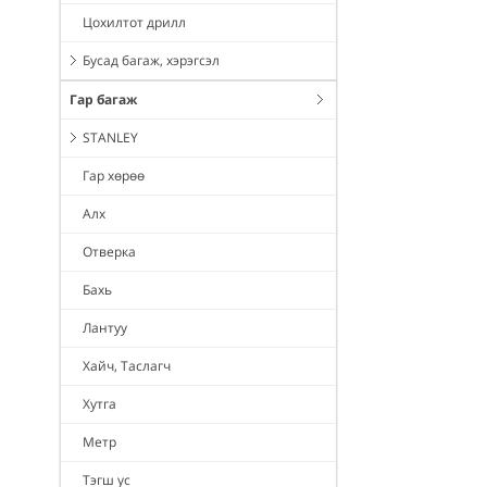
Цохилтот дрилл
Бусад багаж, хэрэгсэл
Гар багаж
STANLEY
Гар хөрөө
Алх
Отверка
Бахь
Лантуу
Хайч, Таслагч
Хутга
Метр
Тэгш ус