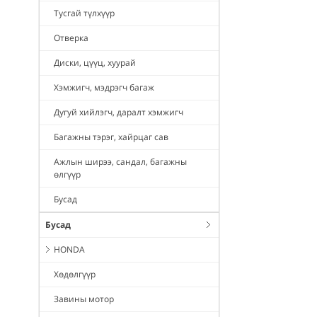
Тусгай түлхүүр
Отверка
Диски, цүүц, хуурай
Хэмжигч, мэдрэгч багаж
Дугуй хийлэгч, даралт хэмжигч
Багажны тэрэг, хайрцаг сав
Ажлын ширээ, сандал, багажны
өлгүүр
Бусад
Бусад
HONDA
Хөдөлгүүр
Завины мотор