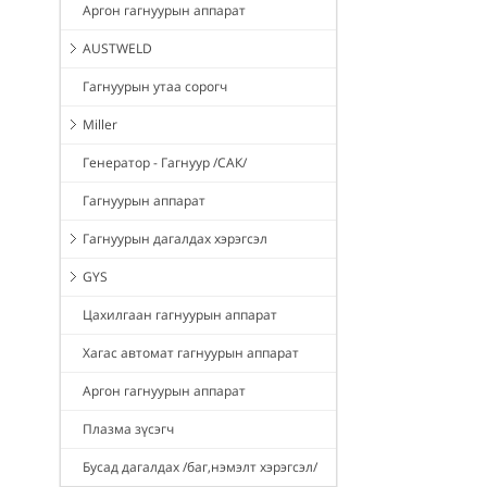
Аргон гагнуурын аппарат
AUSTWELD
Гагнуурын утаа сорогч
Miller
Генератор - Гагнуур /САК/
Гагнуурын аппарат
Гагнуурын дагалдах хэрэгсэл
GYS
Цахилгаан гагнуурын аппарат
Хагас автомат гагнуурын аппарат
Аргон гагнуурын аппарат
Плазма зүсэгч
Бусад дагалдах /баг,нэмэлт хэрэгсэл/