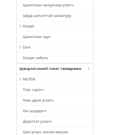
Цахилгаан халуунаар үлээгч
Шууд шаталттай халаагуур
Kospel
Цахилгаан зуух
Devi
Халдаг кабель
Цэвэрлэгээний тоног төхөөрөмж
NILFISK
Тоос сорогч
Хивс дрож угаагч
Хог шүүрдэгч
Даралтат угаагч
Шал угаах, хатаах машин