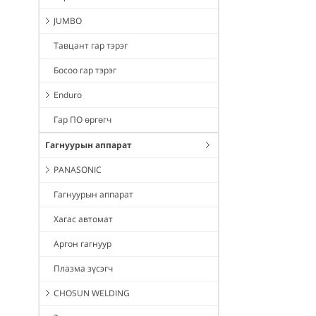
JUMBO
Тавцант гар тэрэг
Босоо гар тэрэг
Enduro
Гар ПО өргөгч
Гагнуурын аппарат
PANASONIC
Гагнуурын аппарат
Хагас автомат
Аргон гагнуур
Плазма зүсэгч
CHOSUN WELDING