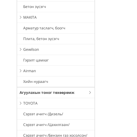
Бетон зүсэгч
MAKITA
Арматур таслагч, боогч
Плита, бетон зүсэгч
Gewilson
Гэрэлт цамхаг
Airman
Хийн нураагч
Агуулахын тоног төхөөрөмж
TOYOTA
Сэрээт ачигч /Дизель/
Сэрээт ачигч /Цахилгаан/
Сэрээт ачигч /Бензин газ хосолсон/