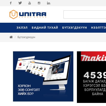
Facebook
Twitter
Youtube
Instagram
Linkedin
ЭХЛЭЛ
БИДНИЙ ТУХАЙ
БҮТЭЭГДЭХҮҮН
НЭЭЛТТ
Бүтээгдэхүүн
Previ