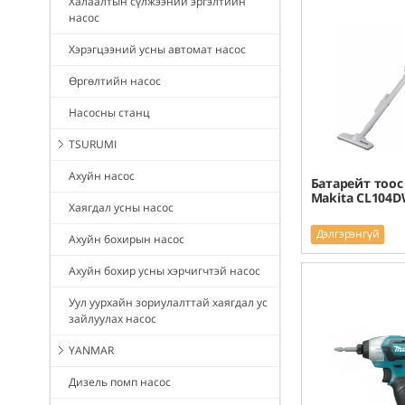
Халаалтын сүлжээний эргэлтийн
насос
Хэрэгцээний усны автомат насос
Өргөлтийн насос
Насосны станц
TSURUMI
Ахуйн насос
Батарейт тоос
Makita CL104D
Хаягдал усны насос
Дэлгэрэнгүй
Ахуйн бохирын насос
Ахуйн бохир усны хэрчигчтэй насос
Уул уурхайн зориулалттай хаягдал ус
зайлуулах насос
YANMAR
Дизель помп насос