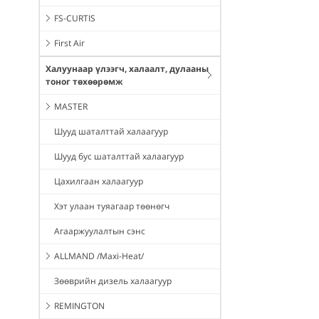
FS-CURTIS
First Air
Халуунаар үлээгч, халаалт, дулааны
тоног төхөөрөмж
MASTER
Шууд шаталттай халаагуур
Шууд бус шаталттай халаагуур
Цахилгаан халаагуур
Хэт улаан туяагаар төөнөгч
Агааржуулалтын сэнс
ALLMAND /Maxi-Heat/
Зөөврийн дизель халаагуур
REMINGTON