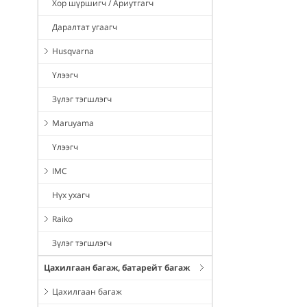
Хор шүршигч / Ариутгагч
Даралтат угаагч
Husqvarna
Үлээгч
Зүлэг тэгшлэгч
Maruyama
Үлээгч
IMC
Нүх ухагч
Raiko
Зүлэг тэгшлэгч
Цахилгаан багаж, батарейт багаж
Цахилгаан багаж