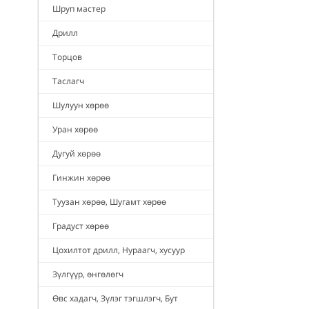
Шруп мастер
Дрилл
Торцов
Таслагч
Шулуун хөрөө
Уран хөрөө
Дугуй хөрөө
Гинжин хөрөө
Туузан хөрөө, Шугамт хөрөө
Градуст хөрөө
Цохилтот дрилл, Нураагч, хусуур
Зүлгүүр, өнгөлөгч
Өвс хадагч, Зүлэг тэгшлэгч, Бут