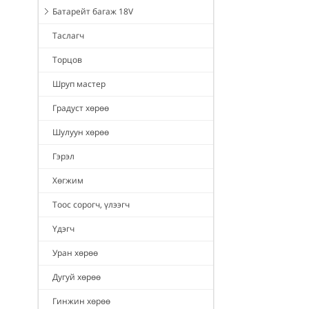
Батарейт багаж 18V
Таслагч
Торцов
Шруп мастер
Градуст хөрөө
Шулуун хөрөө
Гэрэл
Хөгжим
Тоос сорогч, үлээгч
Үдэгч
Уран хөрөө
Дугуй хөрөө
Гинжин хөрөө