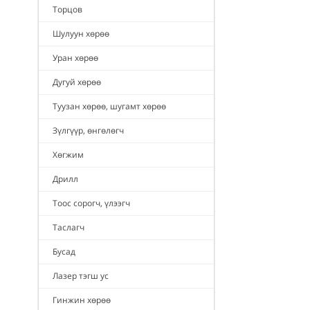
Торцов
Шулуун хөрөө
Уран хөрөө
Дугуй хөрөө
Туузан хөрөө, шугамт хөрөө
Зүлгүүр, өнгөлөгч
Хөгжим
Дрилл
Тоос сорогч, үлээгч
Таслагч
Бусад
Лазер тэгш ус
Гинжин хөрөө