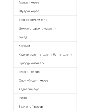
Градуст хөрөө
Шулуун хөрөө
Тоос сорогч, үлээгч
Цохилтот дрилл, нураагч
Бусад
Хөгжим
Хадуур, зүлэг тэгшлэгч, бут тэгшлэгч
Зүлгүүр, өнгөлөгч
Гинжин хөрөө
Олон үйлдэлт хөрөө
Хадаасны буу
Гэрэл
Захлагч, Фризер