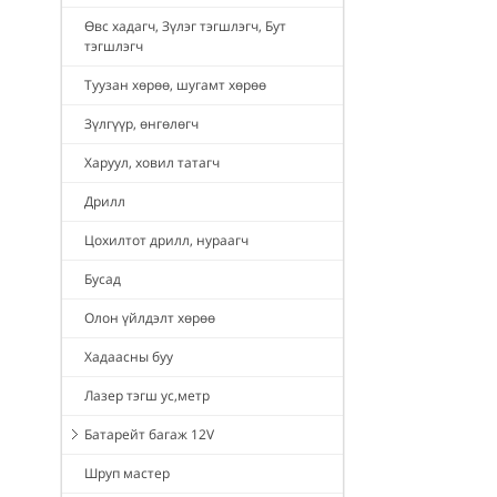
Өвс хадагч, Зүлэг тэгшлэгч, Бут
тэгшлэгч
Туузан хөрөө, шугамт хөрөө
Зүлгүүр, өнгөлөгч
Харуул, ховил татагч
Дрилл
Цохилтот дрилл, нураагч
Бусад
Олон үйлдэлт хөрөө
Хадаасны буу
Лазер тэгш ус,метр
Батарейт багаж 12V
Шруп мастер