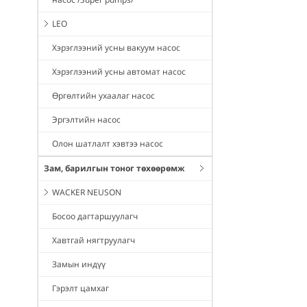
LEO
Хэрэглээний усны вакуум насос
Хэрэглээний усны автомат насос
Өргөлтийн ухаалаг насос
Эргэлтийн насос
Олон шатлалт хэвтээ насос
Зам, барилгын тоног төхөөрөмж
WACKER NEUSON
Босоо дагтаршуулагч
Хавтгай нягтруулагч
Замын индүү
Гэрэлт цамхаг