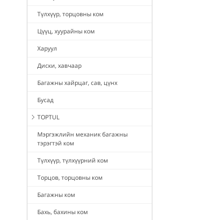
Түлхүүр, торцовны ком
Цүүц, хуурайны ком
Харуул
Диски, хавчаар
Багажны хайрцаг, сав, цүнх
Бусад
TOPTUL
Мэргэжлийн механик багажны
тэрэгтэй ком
Түлхүүр, түлхүүрний ком
Торцов, торцовны ком
Багажны ком
Бахь, бахины ком