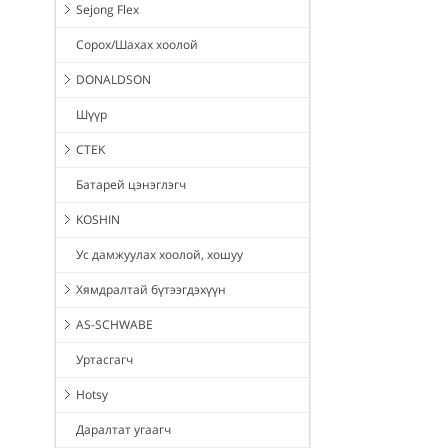
Sejong Flex
Сорох/Шахах хоолой
DONALDSON
Шүүр
CTEK
Батарей цэнэглэгч
KOSHIN
Ус дамжуулах хоолой, хошуу
Хямдралтай бүтээгдэхүүн
AS-SCHWABE
Уртасгагч
Hotsy
Даралтат угаагч