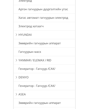
Электрод
Аргон гагнуурын дүүргэлтийн утас
Хагас автомат гагнуурын электрод
Электрод хатаагч
HYUNDAI
Зөөврийн гагнуурын аппарат
Гагнуурын маск
YANMAR / ELEMAX / RID
Генератор - Гагнуур /САК/
DENYO
Генератор - Гагнуур /САК/
ASEA
Зөөврийн гагнуурын аппарат