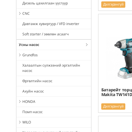
Дизель цахилгаан үүсгүүр
Дэлгэрэнгүй
CNC
Давтамж хувиргуур / VFD inverter
Soft starter / зөөлөн асаагч
Усны насос
Grundfos
Халаалтын сүлжээний эргэлтийн
насос
Өргөлтийн насос
Батарейт торц
Ахуйн насос
Makita TW141D
HONDA
Дэлгэрэнгүй
Помп насос
WILO