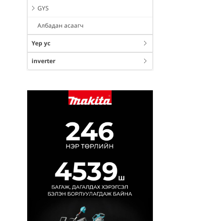
GYS
Албадан асаагч
Үер ус
inverter