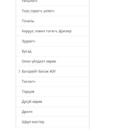
тэгшлэгч
Тоос сорогч, үлээгч
Точиль
Харуул, ховил татагч, фризер
Зуурагч
Бусад
Олон үйлдэлт хөрөө
Батарейт багаж 40V
Таслагч
Торцов
Дугуй хөрөө
Дрилл
Шруп мастер