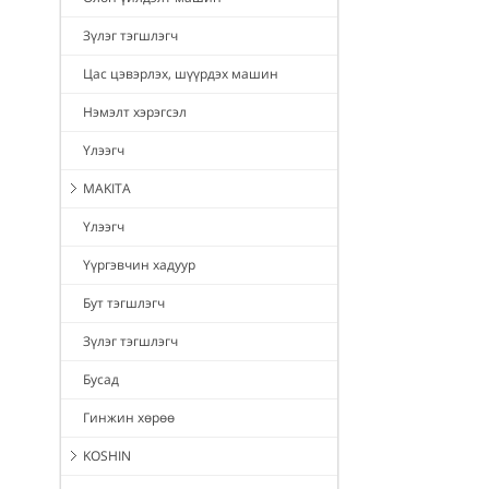
Зүлэг тэгшлэгч
Цас цэвэрлэх, шүүрдэх машин
Нэмэлт хэрэгсэл
Үлээгч
MAKITA
Үлээгч
Үүргэвчин хадуур
Бут тэгшлэгч
Зүлэг тэгшлэгч
Бусад
Гинжин хөрөө
KOSHIN