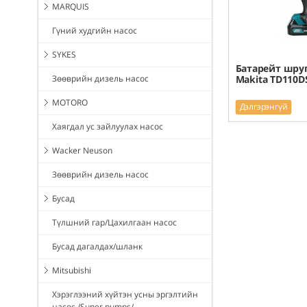
MARQUIS
Гүний худгийн насос
SYKES
Батарейт шруп
Зөөврийн дизель насос
Makita TD110D
MOTORO
Дэлгэрэнгүй
Хаягдал ус зайлуулах насос
Wacker Neuson
Зөөврийн дизель насос
Бусад
Түлшний гар/Цахилгаан насос
Бусад дагалдах/шланк
Mitsubishi
Хэрэглээний хүйтэн усны эргэлтийн
насос /Super pumps/