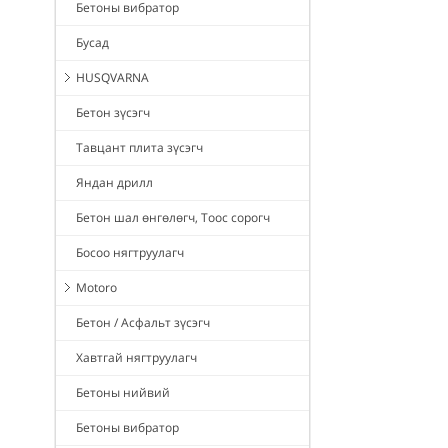
Бетоны вибратор
Бусад
HUSQVARNA
Бетон зүсэгч
Тавцант плита зүсэгч
Яндан дрилл
Бетон шал өнгөлөгч, Тоос сорогч
Босоо нягтруулагч
Motoro
Бетон / Асфальт зүсэгч
Хавтгай нягтруулагч
Бетоны нийвий
Бетоны вибратор