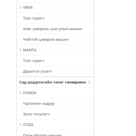
VIPER
Тоос сорогч
Хивс цэвэрлэх, шал угаах машин
Чийгтэй цэвэрлэх машин
MAKITA
Тоос сорогч
Даралтат угаагч
Сад цэцэрлэгийн тоног төхөөрөмж
HONDA
Үүргэвчин хадуур
Зүлэг тэгшлэгч
STIGA
Олон үйлдэлт машин