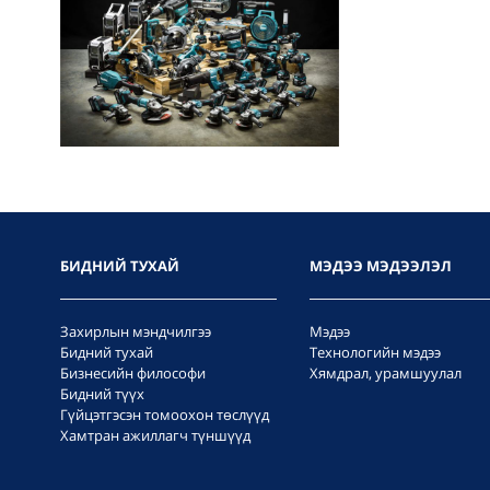
БИДНИЙ ТУХАЙ
МЭДЭЭ МЭДЭЭЛЭЛ
Захирлын мэндчилгээ
Мэдээ
Бидний тухай
Технологийн мэдээ
Бизнесийн философи
Хямдрал, урамшуулал
Бидний түүх
Гүйцэтгэсэн томоохон төслүүд
Хамтран ажиллагч түншүүд