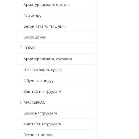
Арматур таслагч, матагч
Гар индүү
Бетон татагч, тэгшлэгч
Босоо дрилл
COPAZ
Арматур таслагч, нугалагч
Шал өнгөлөгч, хусагч
2 булт гар индүү
Хавтгай нягтруулагч
MASTERPAC
Босоо нягтруулагч
Хавтгай нягтруулагч
Бетоны нийвий