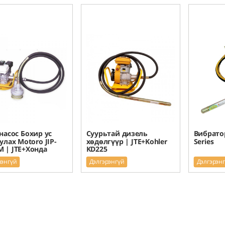
насос Бохир ус
Суурьтай дизель
Вибратор
улах Motoro JIP-
хөдөлгүүр | JTE+Kohler
Series
 | JTE+Хонда
KD225
рэнгүй
Дэлгэрэнгүй
Дэлгэрэн