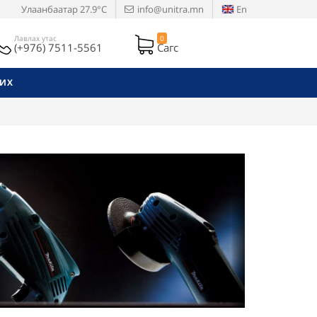
Улаанбаатар
27.9°C
info@unitra.mn
En
Лавлах утас
0
(+976) 7511-5561
Сагс
РИХ
Next