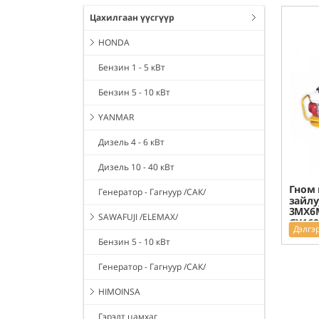
Цахилгаан үүсгүүр
HONDA
Бензин 1 - 5 кВт
Бензин 5 - 10 кВт
YANMAR
Дизель 4 - 6 кВт
Дизель 10 - 40 кВт
Гном 
Генератор - Гагнуур /САК/
зайлу
3MX6M
SAWAFUJI /ELEMAX/
GX160
Дэлгэ
Бензин 5 - 10 кВт
Генератор - Гагнуур /САК/
HIMOINSA
Гэрэлт цамхаг