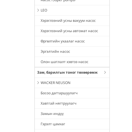
LEO
Хэрэглээний усны вакуум насос
Хэрэглээний усны автомат насос
Өргөлтийн ухаалаг насос
Эргэлтийн насос
Олон шатлалт хэвтээ насос
Зам, барилгын тоног төхөөрөмж
WACKER NEUSON
Босоо дагтаршуулагч
Хавтгай нягтруулагч
Замын индүү
Гэрэлт цамхаг