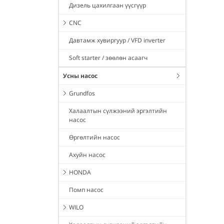
Дизель цахилгаан үүсгүүр
CNC
Давтамж хувиргуур / VFD inverter
Soft starter / зөөлөн асаагч
Усны насос
Grundfos
Халаалтын сүлжээний эргэлтийн
насос
Өргөлтийн насос
Ахуйн насос
HONDA
Помп насос
WILO