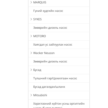
MARQUIS
Гүний худгийн насос
SYKES
Зөөврийн дизель насос
MOTORO
Хаягдал ус зайлуулах насос
Wacker Neuson
Зөөврийн дизель насос
Бусад
Түлшний гар/Цахилгаан насос
Бусад дагалдах/шланк
Mitsubishi
Хэрэглээний хүйтэн усны эргэлтийн
насос /Super pumps/