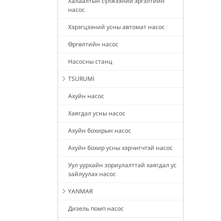
Халаалтын сүлжээний эргэлтийн
насос
Хэрэгцээний усны автомат насос
Өргөлтийн насос
Насосны станц
TSURUMI
Ахуйн насос
Хаягдал усны насос
Ахуйн бохирын насос
Ахуйн бохир усны хэрчигчтэй насос
Уул уурхайн зориулалттай хаягдал ус
зайлуулах насос
YANMAR
Дизель помп насос