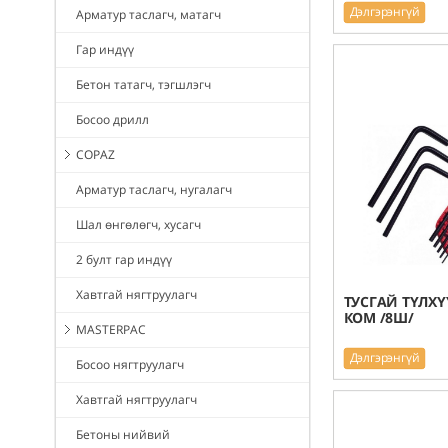
Дэлгэрэнгүй
Арматур таслагч, матагч
Гар индүү
Бетон татагч, тэгшлэгч
Босоо дрилл
COPAZ
Арматур таслагч, нугалагч
Шал өнгөлөгч, хусагч
2 булт гар индүү
Хавтгай нягтруулагч
ТУСГАЙ ТҮЛХ
КОМ /8Ш/
MASTERPAC
Дэлгэрэнгүй
Босоо нягтруулагч
Хавтгай нягтруулагч
Бетоны нийвий