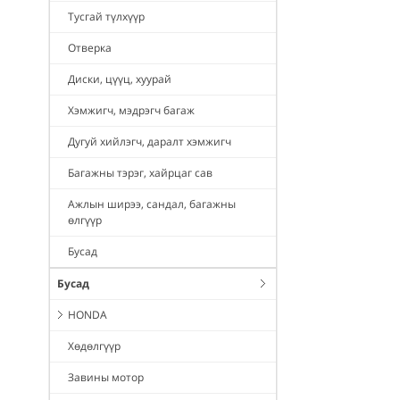
Тусгай түлхүүр
Отверка
Диски, цүүц, хуурай
Хэмжигч, мэдрэгч багаж
Дугуй хийлэгч, даралт хэмжигч
Багажны тэрэг, хайрцаг сав
Ажлын ширээ, сандал, багажны
өлгүүр
Бусад
Бусад
HONDA
Хөдөлгүүр
Завины мотор