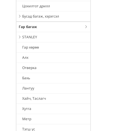
Цохилтот дрилл
Бусад багаж, хэрэгсэл
Гар багаж
STANLEY
Гар хөрөө
Алх
Отверка
Бахь
Лантуу
Хайч, Таслагч
Хутга
Метр
Тэгш ус