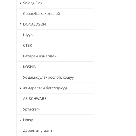
Sejong Flex
Сорох/Шахах хоолой
DONALDSON
Шүүр
CTEK
Батарей цэнэглэгч
KOSHIN
Ус дамжуулах хоолой, хошуу
Хямдралтай бүтээгдэхүүн
AS-SCHWABE
Уртасгагч
Hotsy
Даралтат угаагч