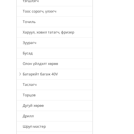
тэгшлэгч
Тоос сорогч, үлээгч
Точиль
Харуул, ховил татагч, фризер
Зуурагч
Бусад
Олон үйлдэлт хөрөө
Батарейт багаж 40V
Таслагч
Торцов
Дугуй хөрөө
Дрилл
Шруп мастер