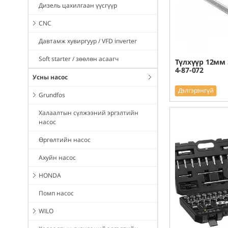
Дизель цахилгаан үүсгүүр
CNC
Давтамж хувиргуур / VFD inverter
Soft starter / зөөлөн асаагч
Түлхүүр 12мм
4-87-072
Усны насос
Дэлгэрэнгүй
Grundfos
Халаалтын сүлжээний эргэлтийн
насос
Өргөлтийн насос
Ахуйн насос
HONDA
Помп насос
WILO