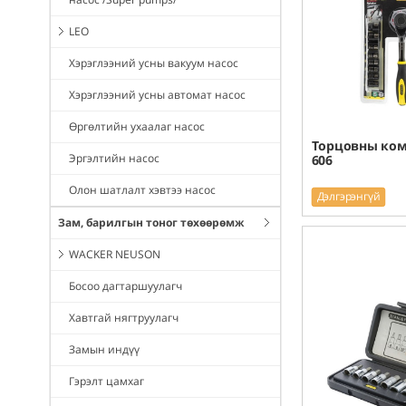
LEO
Хэрэглээний усны вакуум насос
Хэрэглээний усны автомат насос
Өргөлтийн ухаалаг насос
Торцовны ком 
Эргэлтийн насос
606
Олон шатлалт хэвтээ насос
Дэлгэрэнгүй
Зам, барилгын тоног төхөөрөмж
WACKER NEUSON
Босоо дагтаршуулагч
Хавтгай нягтруулагч
Замын индүү
Гэрэлт цамхаг