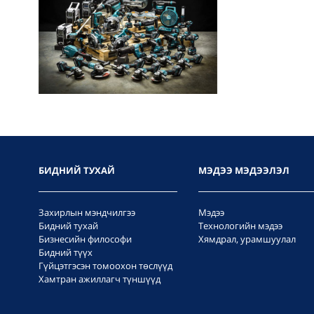
БИДНИЙ ТУХАЙ
МЭДЭЭ МЭДЭЭЛЭЛ
Захирлын мэндчилгээ
Мэдээ
Бидний тухай
Технологийн мэдээ
Бизнесийн философи
Хямдрал, урамшуулал
Бидний түүх
Гүйцэтгэсэн томоохон төслүүд
Хамтран ажиллагч түншүүд