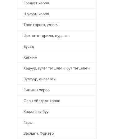
Градуст хөрөө
Шулуун хөрөө
Тоос сорогч, үлээгч
Цохилтот дрилл, нураагч
Бусад
Хөгжим
Хадуур, зүлэг тэгшлэгч, бут тэгшлэгч
Зүлгүүр, өнгөлөгч
Гинжин хөрөө
Олон үйлдэлт хөрөө
Хадаасны буу
Гэрэл
Захлагч, Фризер