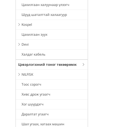
Цахилгаан халуунаар үлээгч
Шууд шаталттай халаагуур
Kospel
Цахилгаан зуух
Devi
Халдаг кабель
Цэвэрлэгээний тоног төхөөрөмж
NILFISK
Тоос сорогч
Хивс дрож угаагч
Хог шүүрдэгч
Даралтат угаагч
Шал угаах, хатаах машин