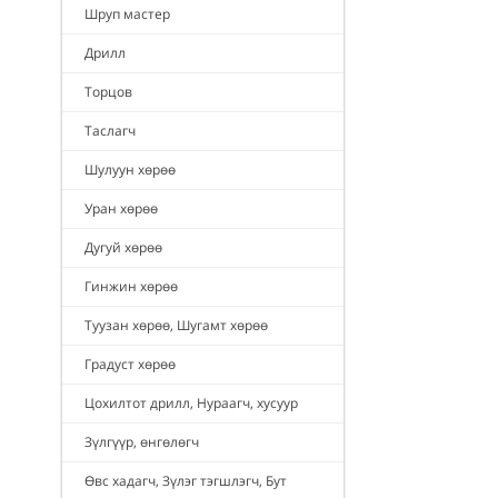
Шруп мастер
Дрилл
Торцов
Таслагч
Шулуун хөрөө
Уран хөрөө
Дугуй хөрөө
Гинжин хөрөө
Туузан хөрөө, Шугамт хөрөө
Градуст хөрөө
Цохилтот дрилл, Нураагч, хусуур
Зүлгүүр, өнгөлөгч
Өвс хадагч, Зүлэг тэгшлэгч, Бут