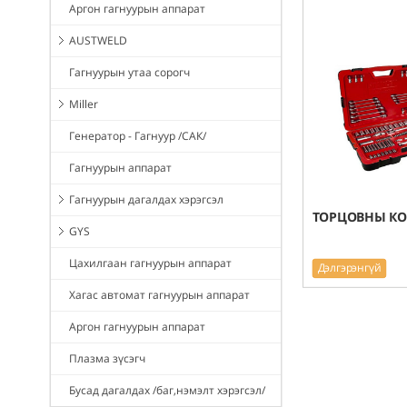
Аргон гагнуурын аппарат
AUSTWELD
Гагнуурын утаа сорогч
Miller
Генератор - Гагнуур /САК/
Гагнуурын аппарат
Гагнуурын дагалдах хэрэгсэл
ТОРЦОВНЫ КО
GYS
Цахилгаан гагнуурын аппарат
Дэлгэрэнгүй
Хагас автомат гагнуурын аппарат
Аргон гагнуурын аппарат
Плазма зүсэгч
Бусад дагалдах /баг,нэмэлт хэрэгсэл/