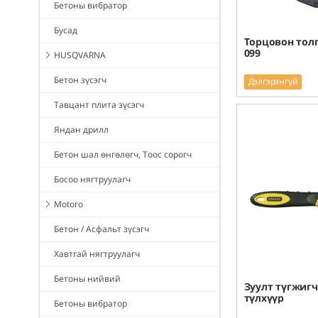
Бетоны вибратор
Бусад
Торцовон толг
099
HUSQVARNA
Бетон зүсэгч
Дэлгэрэнгүй
Тавцант плита зүсэгч
Яндан дрилл
Бетон шал өнгөлөгч, Тоос сорогч
Босоо нягтруулагч
Motoro
Бетон / Асфальт зүсэгч
Хавтгай нягтруулагч
Бетоны нийвий
Зуулт түгжигч
түлхүүр
Бетоны вибратор