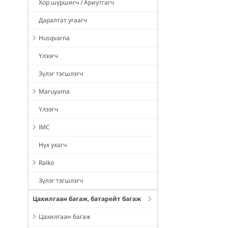
Хор шүршигч / Ариутгагч
Даралтат угаагч
Husqvarna
Үлээгч
Зүлэг тэгшлэгч
Maruyama
Үлээгч
IMC
Нүх ухагч
Raiko
Зүлэг тэгшлэгч
Цахилгаан багаж, батарейт багаж
Цахилгаан багаж