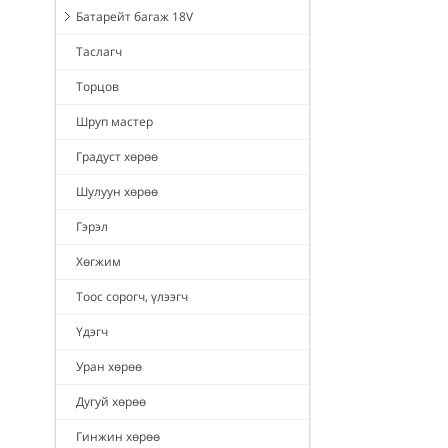
Батарейт багаж 18V
Таслагч
Торцов
Шруп мастер
Градуст хөрөө
Шулуун хөрөө
Гэрэл
Хөгжим
Тоос сорогч, үлээгч
Үдэгч
Уран хөрөө
Дугуй хөрөө
Гинжин хөрөө