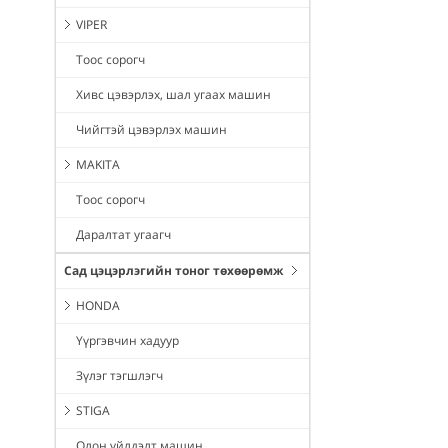
VIPER
Тоос сорогч
Хивс цэвэрлэх, шал угаах машин
Чийгтэй цэвэрлэх машин
MAKITA
Тоос сорогч
Даралтат угаагч
Сад цэцэрлэгийн тоног төхөөрөмж
HONDA
Үүргэвчин хадуур
Зүлэг тэгшлэгч
STIGA
Олон үйлдэлт машин