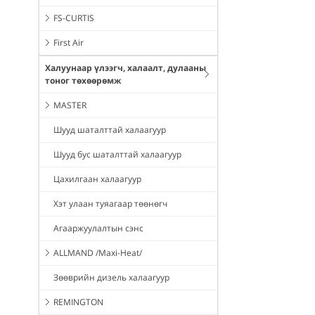
FS-CURTIS
First Air
Халуунаар үлээгч, халаалт, дулааны
тоног төхөөрөмж
MASTER
Шууд шаталттай халаагуур
Шууд бус шаталттай халаагуур
Цахилгаан халаагуур
Хэт улаан туяагаар төөнөгч
Агааржуулалтын сэнс
ALLMAND /Maxi-Heat/
Зөөврийн дизель халаагуур
REMINGTON