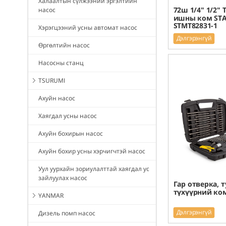
Халаалтын сүлжээний эргэлтийн
72ш 1/4" 1/2" 
насос
ишны ком ST
STMT82831-1
Хэрэгцээний усны автомат насос
Дэлгэрэнгүй
Өргөлтийн насос
Насосны станц
TSURUMI
Ахуйн насос
Хаягдал усны насос
Ахуйн бохирын насос
Ахуйн бохир усны хэрчигчтэй насос
Уул уурхайн зориулалттай хаягдал ус
зайлуулах насос
Гар отверка, т
түхүүрний ком
YANMAR
Дэлгэрэнгүй
Дизель помп насос