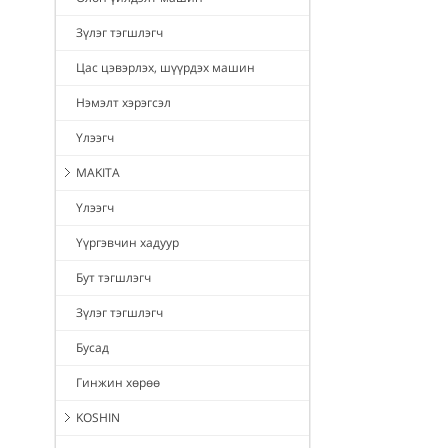
Зүлэг тэгшлэгч
Цас цэвэрлэх, шүүрдэх машин
Нэмэлт хэрэгсэл
Үлээгч
MAKITA
Үлээгч
Үүргэвчин хадуур
Бут тэгшлэгч
Зүлэг тэгшлэгч
Бусад
Гинжин хөрөө
KOSHIN