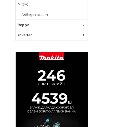
GYS
Албадан асаагч
Үер ус
inverter