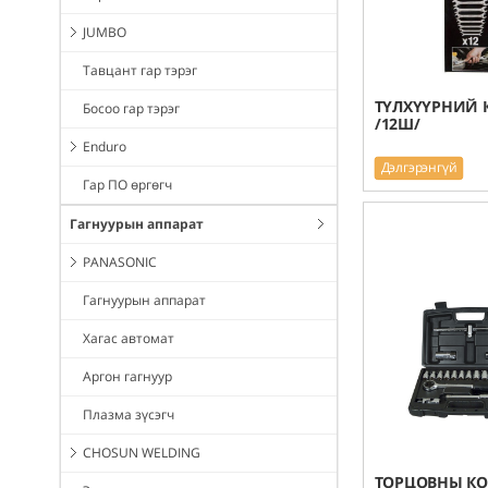
JUMBO
Тавцант гар тэрэг
ТҮЛХҮҮРНИЙ 
Босоо гар тэрэг
/12Ш/
Enduro
Дэлгэрэнгүй
Гар ПО өргөгч
Гагнуурын аппарат
PANASONIC
Гагнуурын аппарат
Хагас автомат
Аргон гагнуур
Плазма зүсэгч
CHOSUN WELDING
ТОРЦОВНЫ КО