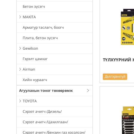
Бетон зүсэгч
MAKITA
Арматур таслагч, боогч
Плита, бетон зүсэгч
Gewilson
Гэрэлт цамхаг
ТҮЛХҮҮРНИЙ 
Airman
Дэлгэрэнгүй
Хийн нураагч
Агуулахын тоног төхөөрөмж
TOYOTA
Сэрээт ачигч /Дизель/
Сэрээт ачигч /Цахилгаан/
Сэрээт ачигч /Бензин газ хосолсон/