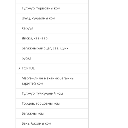
Түлхүүр, торцовны ком
Цүүц, хуурайны ком
Харуул
Диски, хавчаар
Багажны хайрцаг, сав, цүнх
Бусад
TOPTUL
Мэргэжлийн механик багажны
тэрэгтэй ком
Түлхүүр, түлхүүрний ком
Торцов, торцовны ком
Багажны ком
Бахь, бахины ком