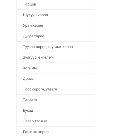
Торцов
Шулуун хөрөө
Уран хөрөө
Дугуй хөрөө
Туузан хөрөө, шугамт хөрөө
Зүлгүүр, өнгөлөгч
Хөгжим
Дрилл
Тоос сорогч, үлээгч
Таслагч
Бусад
Лазер тэгш ус
Гинжин хөрөө