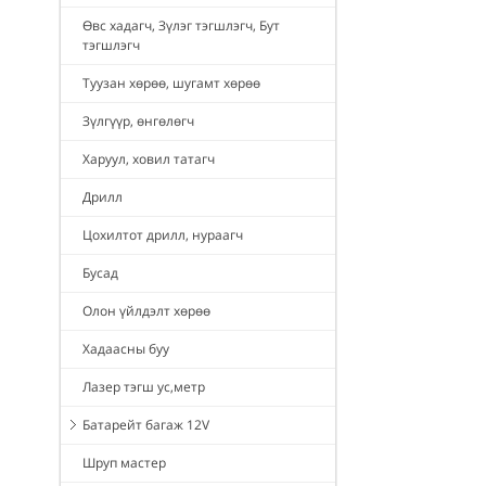
Өвс хадагч, Зүлэг тэгшлэгч, Бут
тэгшлэгч
Туузан хөрөө, шугамт хөрөө
Зүлгүүр, өнгөлөгч
Харуул, ховил татагч
Дрилл
Цохилтот дрилл, нураагч
Бусад
Олон үйлдэлт хөрөө
Хадаасны буу
Лазер тэгш ус,метр
Батарейт багаж 12V
Шруп мастер