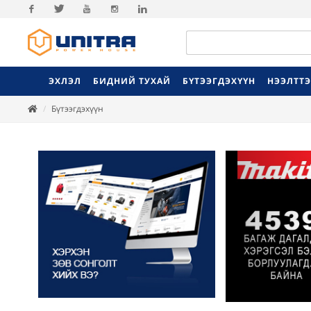
Facebook
Twitter
Youtube
Instagram
Linkedin
ЭХЛЭЛ
БИДНИЙ ТУХАЙ
БҮТЭЭГДЭХҮҮН
НЭЭЛТТ
Бүтээгдэхүүн
Previ