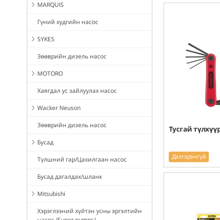
MARQUIS
Гүний худгийн насос
SYKES
Зөөврийн дизель насос
MOTORO
Хаягдал ус зайлуулах насос
Wacker Neuson
Зөөврийн дизель насос
Тусгай түлхүүр
Бусад
Дэлгэрэнгүй
Түлшний гар/Цахилгаан насос
Бусад дагалдах/шланк
Mitsubishi
Хэрэглээний хүйтэн усны эргэлтийн
насос /Super pumps/