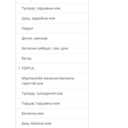
Түлхүүр, торцовны ком
Цүүц, хуурайны ком
Харуул
Диски, хавчаар
Багажны хайрцаг, сав, цүнх
Бусад
TOPTUL
Мэргэжлийн механик багажны
тэрэгтэй ком
Түлхүүр, түлхүүрний ком
Торцов, торцовны ком
Багажны ком
Бахь, бахины ком