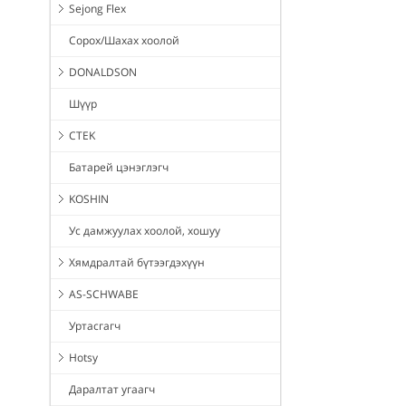
Sejong Flex
Сорох/Шахах хоолой
DONALDSON
Шүүр
CTEK
Батарей цэнэглэгч
KOSHIN
Ус дамжуулах хоолой, хошуу
Хямдралтай бүтээгдэхүүн
AS-SCHWABE
Уртасгагч
Hotsy
Даралтат угаагч