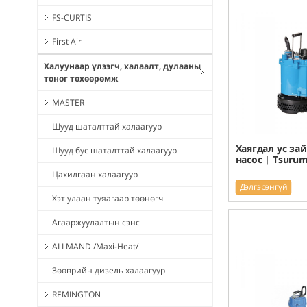
FS-CURTIS
First Air
Халуунаар үлээгч, халаалт, дулааны
тоног төхөөрөмж
MASTER
Шууд шаталттай халаагуур
Хаягдал ус за
Шууд бус шаталттай халаагуур
насос | Tsurum
Цахилгаан халаагуур
Дэлгэрэнгүй
Хэт улаан туяагаар төөнөгч
Агааржуулалтын сэнс
ALLMAND /Maxi-Heat/
Зөөврийн дизель халаагуур
REMINGTON