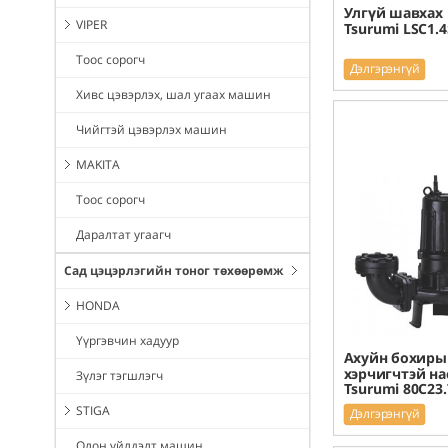
Улгүй шавхах 
VIPER
Tsurumi LSC1.4
Тоос сорогч
Дэлгэрэнгүй
Хивс цэвэрлэх, шал угаах машин
Чийгтэй цэвэрлэх машин
MAKITA
Тоос сорогч
Даралтат угаагч
Сад цэцэрлэгийн тоног төхөөрөмж
HONDA
Үүргэвчин хадуур
Ахуйн бохиры
хэрчигчтэй на
Зүлэг тэгшлэгч
Tsurumi 80C23.
STIGA
Дэлгэрэнгүй
Олон үйлдэлт машин