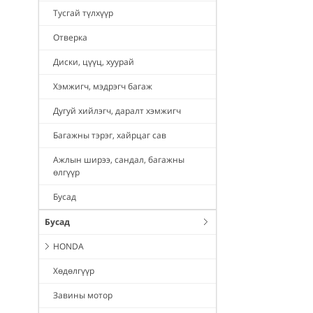
Тусгай түлхүүр
Отверка
Диски, цүүц, хуурай
Хэмжигч, мэдрэгч багаж
Дугуй хийлэгч, даралт хэмжигч
Багажны тэрэг, хайрцаг сав
Ажлын ширээ, сандал, багажны
өлгүүр
Бусад
Бусад
HONDA
Хөдөлгүүр
Завины мотор