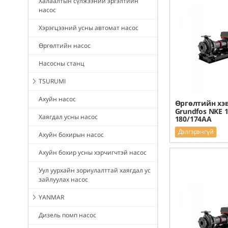
Халаалтын сүлжээний эргэлтийн
насос
Хэрэгцээний усны автомат насос
Өргөлтийн насос
Насосны станц
TSURUMI
Ахуйн насос
Өргөлтийн хэв
Grundfos NKE 1
Хаягдал усны насос
180/174AA
Дэлгэрэнгүй
Ахуйн бохирын насос
Ахуйн бохир усны хэрчигчтэй насос
Уул уурхайн зориулалттай хаягдал ус
зайлуулах насос
YANMAR
Дизель помп насос