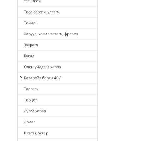
тэгшлэгч
Тоос сорогч, үлээгч
Точиль
Харуул, ховил татагч, фризер
Зуурагч
Бусад
Олон үйлдэлт хөрөө
Батарейт багаж 40V
Таслагч
Торцов
Дугуй хөрөө
Дрилл
Шруп мастер