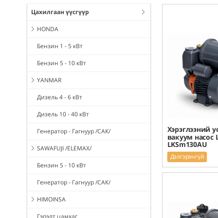
Цахилгаан үүсгүүр
HONDA
Бензин 1 - 5 кВт
Бензин 5 - 10 кВт
YANMAR
Дизель 4 - 6 кВт
Дизель 10 - 40 кВт
Хэрэглээний у
Генератор - Гагнуур /САК/
вакуум насос 
LKSm130AU
SAWAFUJI /ELEMAX/
Дэлгэрэнгүй
Бензин 5 - 10 кВт
Генератор - Гагнуур /САК/
HIMOINSA
Гэрэлт цамхаг