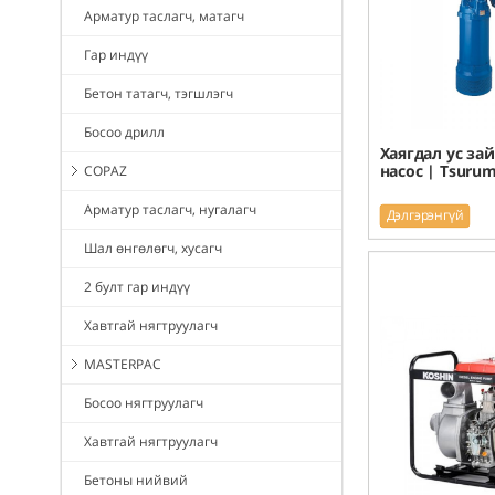
Арматур таслагч, матагч
Гар индүү
Бетон татагч, тэгшлэгч
Босоо дрилл
Хаягдал ус за
насос | Tsurum
COPAZ
Арматур таслагч, нугалагч
Дэлгэрэнгүй
Шал өнгөлөгч, хусагч
2 булт гар индүү
Хавтгай нягтруулагч
MASTERPAC
Босоо нягтруулагч
Хавтгай нягтруулагч
Бетоны нийвий