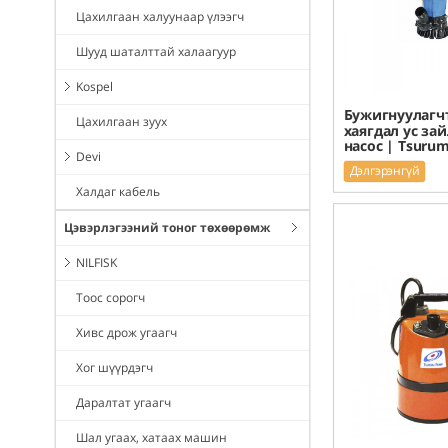
Цахилгаан халуунаар үлээгч
Шууд шаталттай халаагуур
Kospel
Бужигнуулагч
Цахилгаан зуух
хаягдал ус за
насос | Tsurum
Devi
Дэлгэрэнгүй
Халдаг кабель
Цэвэрлэгээний тоног төхөөрөмж
NILFISK
Тоос сорогч
Хивс дрож угаагч
Хог шүүрдэгч
Даралтат угаагч
Шал угаах, хатаах машин