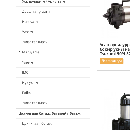
Хор шүршигч / Ариутгагч
Даралтат угаагч
Husqvarna
Үлээгч
Зүлэг тэгшлэгч
Усан оргилуур
бохир усны на
Maruyama
Tsurumi 50PLS2
Дэлгэрэнгүй
Үлээгч
IMC
Нүх ухагч
Raiko
Зүлэг тэгшлэгч
Цахилгаан багаж, батарейт багаж
Цахилгаан багаж