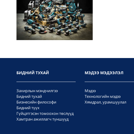
БИДНИЙ ТУХАЙ
МЭДЭЭ МЭДЭЭЛЭЛ
Захирлын мэндчилгээ
Мэдээ
Бидний тухай
Технологийн мэдээ
Бизнесийн философи
Хямдрал, урамшуулал
Бидний түүх
Гүйцэтгэсэн томоохон төслүүд
Хамтран ажиллагч түншүүд