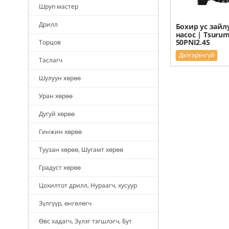
Шруп мастер
Дрилл
Бохир ус зайл
насос | Tsurum
50PNI2.4S
Торцов
Дэлгэрэнгүй
Таслагч
Шулуун хөрөө
Уран хөрөө
Дугуй хөрөө
Гинжин хөрөө
Туузан хөрөө, Шугамт хөрөө
Градуст хөрөө
Цохилтот дрилл, Нураагч, хусуур
Зүлгүүр, өнгөлөгч
Өвс хадагч, Зүлэг тэгшлэгч, Бут