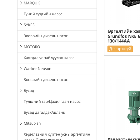
MARQUIS
Гүний худгийн насос
SYKES
Өргөлтийн хэв
Зөөврийн дизель насос
Grundfos NKE 6
130/144AA
MOTORO
Дэлгэрэнгүй
Хаягдал ус зайлуулах насос
Wacker Neuson
Зөөврийн дизель насос
Бусад
Түлшний гар/Цахилгаан насос
Бусад дагалдах/шланк
Mitsubishi
Хэрэглээний хүйтэн усны эргэлтийн
Халаалтын сү
насос /Super pumps/