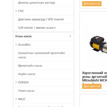
Дизель цахилгаан үүсгүүр
Дэлгэрэнгүй
CNC
Давтамж хувиргуур / VFD inverter
Soft starter / зөөлөн асаагч
Усны насос
Grundfos
Халаалтын сүлжээний эргэлтийн
насос
Өргөлтийн насос
Хэрэглээний х
Ахуйн насос
усны эргэлтий
Mitsubishi MC
HONDA
Super Pump
Дэлгэрэнгүй
Помп насос
WILO