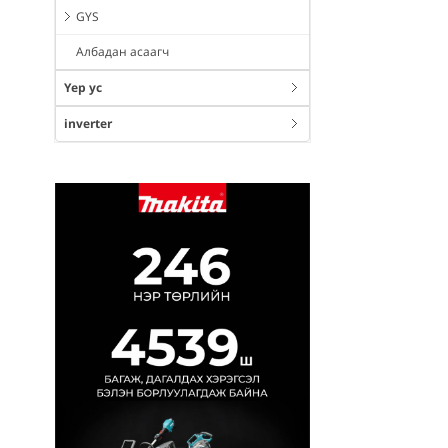
GYS
Албадан асаагч
Үер ус
inverter