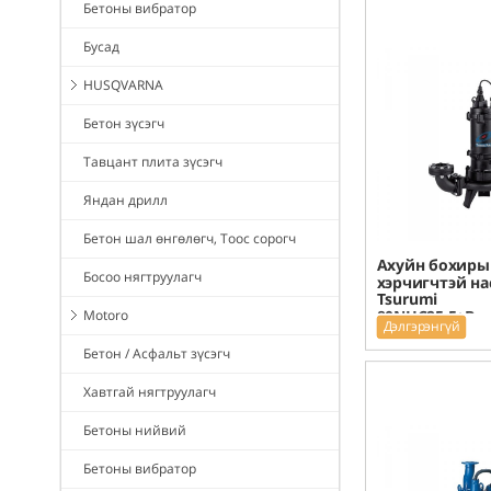
Бетоны вибратор
Бусад
HUSQVARNA
Бетон зүсэгч
Тавцант плита зүсэгч
Яндан дрилл
Бетон шал өнгөлөгч, Тоос сорогч
Ахуйн бохиры
Босоо нягтруулагч
хэрчигчтэй на
Tsurumi
80NHC25.5+Be
Motoro
Дэлгэрэнгүй
Бетон / Асфальт зүсэгч
Хавтгай нягтруулагч
Бетоны нийвий
Бетоны вибратор