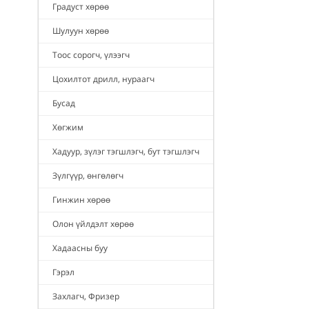
Градуст хөрөө
Шулуун хөрөө
Тоос сорогч, үлээгч
Цохилтот дрилл, нураагч
Бусад
Хөгжим
Хадуур, зүлэг тэгшлэгч, бут тэгшлэгч
Зүлгүүр, өнгөлөгч
Гинжин хөрөө
Олон үйлдэлт хөрөө
Хадаасны буу
Гэрэл
Захлагч, Фризер