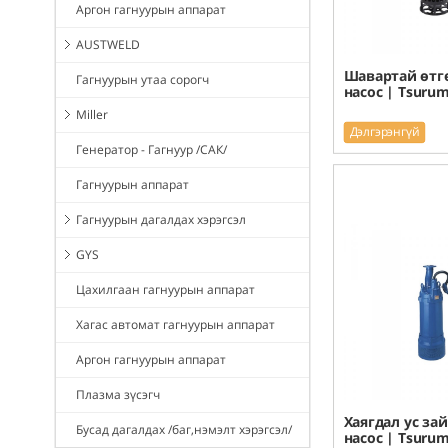
Аргон гагнуурын аппарат
AUSTWELD
Шавартай өтг
Гагнуурын утаа сорогч
насос | Tsurum
Miller
Дэлгэрэнгүй
Генератор - Гагнуур /САК/
Гагнуурын аппарат
Гагнуурын дагалдах хэрэгсэл
GYS
Цахилгаан гагнуурын аппарат
Хагас автомат гагнуурын аппарат
Аргон гагнуурын аппарат
Плазма зүсэгч
Хаягдал ус за
Бусад дагалдах /баг,нэмэлт хэрэгсэл/
насос | Tsurum