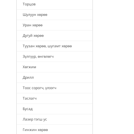
Торцов
Шулуун хөрөө
Уран хөрөө
Дугуй хөрөө
Туузан хөрөө, шугамт хөрөө
Зүлгүүр, өнгөлөгч
Хөгжим
Дрилл
Тоос сорогч, үлээгч
Таслагч
Бусад
Лазер тэгш ус
Гинжин хөрөө