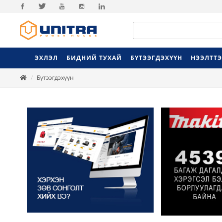
Facebook
Twitter
Youtube
Instagram
Linkedin
ЭХЛЭЛ
БИДНИЙ ТУХАЙ
БҮТЭЭГДЭХҮҮН
НЭЭЛТТ
Бүтээгдэхүүн
Previ