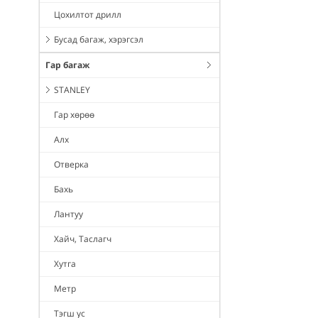
Цохилтот дрилл
Бусад багаж, хэрэгсэл
Гар багаж
STANLEY
Гар хөрөө
Алх
Отверка
Бахь
Лантуу
Хайч, Таслагч
Хутга
Метр
Тэгш ус