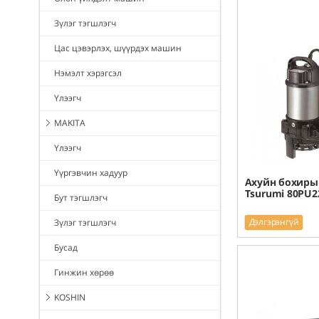
Зүлэг тэгшлэгч
Цас цэвэрлэх, шүүрдэх машин
Нэмэлт хэрэгсэл
Үлээгч
MAKITA
Үлээгч
Үүргэвчин хадуур
Ахуйн бохирын
Tsurumi 80PU2
Бут тэгшлэгч
Дэлгэрэнгүй
Зүлэг тэгшлэгч
Бусад
Гинжин хөрөө
KOSHIN