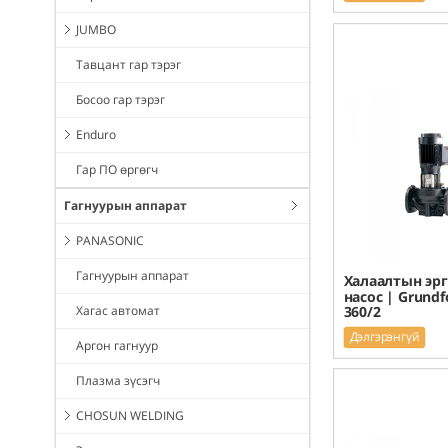
JUMBO
Тавцант гар тэрэг
Босоо гар тэрэг
Enduro
Гар ПО өргөгч
Гагнуурын аппарат
PANASONIC
Гагнуурын аппарат
Халаалтын эр
насос | Grundf
360/2
Хагас автомат
Дэлгэрэнгүй
Аргон гагнуур
Плазма зүсэгч
CHOSUN WELDING