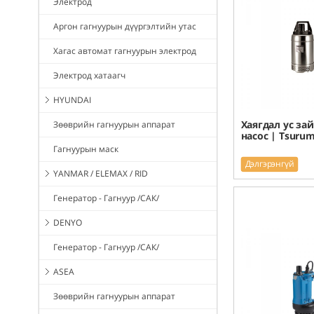
Электрод
Аргон гагнуурын дүүргэлтийн утас
Хагас автомат гагнуурын электрод
Электрод хатаагч
HYUNDAI
Хаягдал ус за
Зөөврийн гагнуурын аппарат
насос | Tsurum
Гагнуурын маск
Дэлгэрэнгүй
YANMAR / ELEMAX / RID
Генератор - Гагнуур /САК/
DENYO
Генератор - Гагнуур /САК/
ASEA
Зөөврийн гагнуурын аппарат