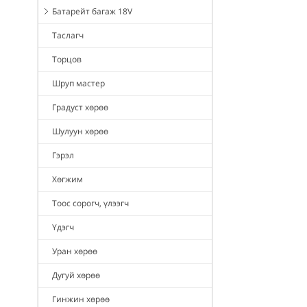
Батарейт багаж 18V
Таслагч
Торцов
Шруп мастер
Градуст хөрөө
Шулуун хөрөө
Гэрэл
Хөгжим
Тоос сорогч, үлээгч
Үдэгч
Уран хөрөө
Дугуй хөрөө
Гинжин хөрөө