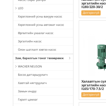
эргэлтийн насо
IL80/220-30/2
LEO
Дэлгэрэнгүй
Хэрэглээний усны вакуум насос
Хэрэглээний усны автомат насос
Өргөлтийн ухаалаг насос
Эргэлтийн насос
Олон шатлалт хэвтээ насос
Зам, барилгын тоног төхөөрөмж
WACKER NEUSON
Босоо дагтаршуулагч
Халаалтын сү
Хавтгай нягтруулагч
эргэлтийн насо
IL65/170-7.5/2
Замын индүү
Дэлгэрэнгүй
Гэрэлт цамхаг