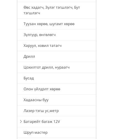
Өвс хадагч, Зүлэг тэгшлэгч, Бут
тэгшлэгч
Туузан хөрөө, шугамт хөрөө
Зүлгүүр, өнгөлөгч
Харуул, ховил татагч
Дрилл
Цохилтот дрилл, нураагч
Бусад
Олон үйлдэлт хөрөө
Хадаасны буу
Лазер тэгш ус,метр
Батарейт багаж 12V
Шруп мастер