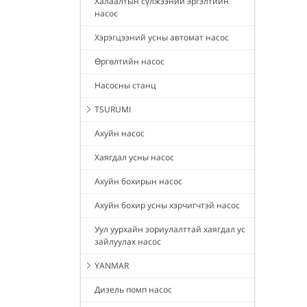
Халаалтын сүлжээний эргэлтийн
насос
Хэрэгцээний усны автомат насос
Өргөлтийн насос
Насосны станц
TSURUMI
Ахуйн насос
Хаягдал усны насос
Ахуйн бохирын насос
Ахуйн бохир усны хэрчигчтэй насос
Уул уурхайн зориулалттай хаягдал ус
зайлуулах насос
YANMAR
Дизель помп насос