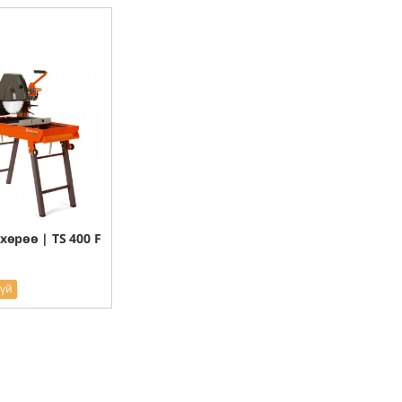
хөрөө | TS 400 F
гүй