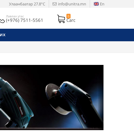
Улаанбаатар
27.8°C
info@unitra.mn
En
Лавлах утас
0
(+976) 7511-5561
Сагс
РИХ
Next