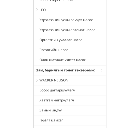
LEO
Хэрэглээний усны вакуум насос
Хэрэглээний усны автомат насос
Өргөлтийн ухаалаг насос
Эргэлтийн насос
Олон шатлалт хэвтээ насос
Зам, барилгын тоног төхөөрөмж
WACKER NEUSON
Босоо дагтаршуулагч
Хавтгай нягтруулагч
Замын индүү
Гэрэлт цамхаг