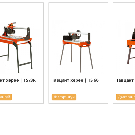
нт хөрөө | TS73R
Тавцант хөрөө | TS 66
Тавцант 
рэнгүй
Дэлгэрэнгүй
Дэлгэрэн