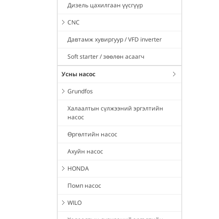
Дизель цахилгаан үүсгүүр
CNC
Давтамж хувиргуур / VFD inverter
Soft starter / зөөлөн асаагч
Усны насос
Grundfos
Халаалтын сүлжээний эргэлтийн
насос
Өргөлтийн насос
Ахуйн насос
HONDA
Помп насос
WILO