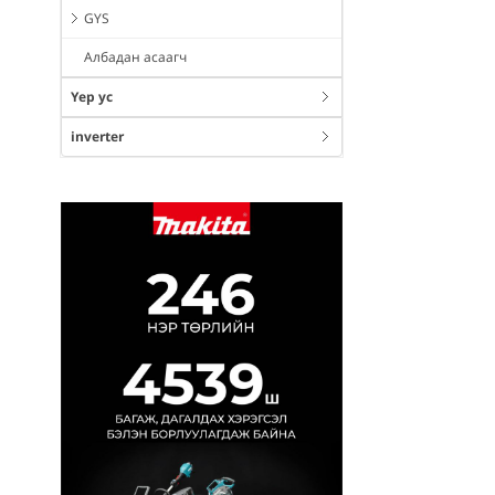
GYS
Албадан асаагч
Үер ус
inverter