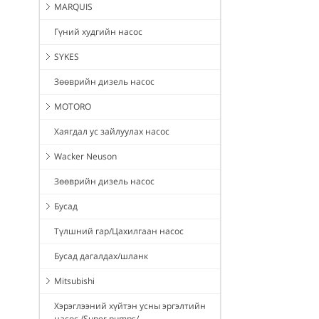
MARQUIS
Гүний худгийн насос
SYKES
Зөөврийн дизель насос
MOTORO
Хаягдал ус зайлуулах насос
Wacker Neuson
Зөөврийн дизель насос
Бусад
Түлшний гар/Цахилгаан насос
Бусад дагалдах/шланк
Mitsubishi
Хэрэглээний хүйтэн усны эргэлтийн
насос /Super pumps/