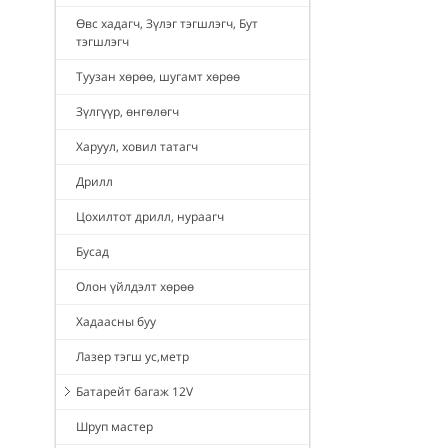
Өвс хадагч, Зүлэг тэгшлэгч, Бут
тэгшлэгч
Туузан хөрөө, шугамт хөрөө
Зүлгүүр, өнгөлөгч
Харуул, ховил татагч
Дрилл
Цохилтот дрилл, нураагч
Бусад
Олон үйлдэлт хөрөө
Хадаасны буу
Лазер тэгш ус,метр
Батарейт багаж 12V
Шруп мастер