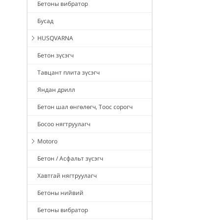
Бетоны вибратор
Бусад
HUSQVARNA
Бетон зүсэгч
Тавцант плита зүсэгч
Яндан дрилл
Бетон шал өнгөлөгч, Тоос сорогч
Босоо нягтруулагч
Motoro
Бетон / Асфальт зүсэгч
Хавтгай нягтруулагч
Бетоны нийвий
Бетоны вибратор