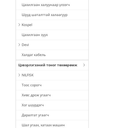
Цахилгаан халуунаар үлээгч
Шууд шаталттай халаагуур
Kospel
Цахилгаан зуух
Devi
Халдаг кабель
Цэвэрлэгээний тоног төхөөрөмж
NILFISK
Тоос сорогч
Хивс дрож угаагч
Хог шүүрдэгч
Даралтат угаагч
Шал угаах, хатаах машин