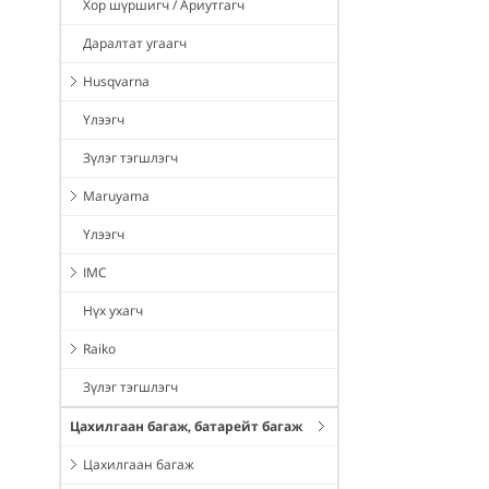
Хор шүршигч / Ариутгагч
Даралтат угаагч
Husqvarna
Үлээгч
Зүлэг тэгшлэгч
Maruyama
Үлээгч
IMC
Нүх ухагч
Raiko
Зүлэг тэгшлэгч
Цахилгаан багаж, батарейт багаж
Цахилгаан багаж