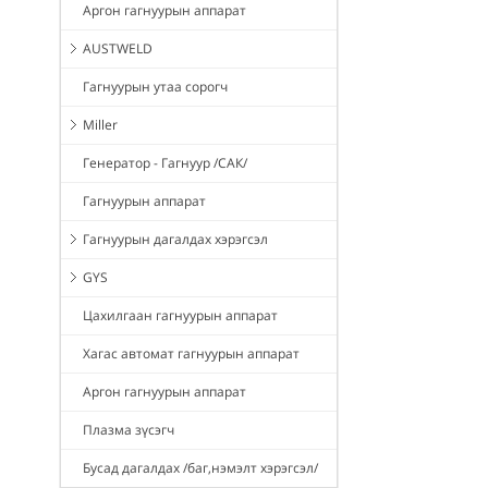
Аргон гагнуурын аппарат
AUSTWELD
Гагнуурын утаа сорогч
Miller
Генератор - Гагнуур /САК/
Гагнуурын аппарат
Гагнуурын дагалдах хэрэгсэл
GYS
Цахилгаан гагнуурын аппарат
Хагас автомат гагнуурын аппарат
Аргон гагнуурын аппарат
Плазма зүсэгч
Бусад дагалдах /баг,нэмэлт хэрэгсэл/