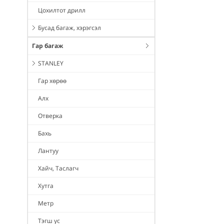
Цохилтот дрилл
Бусад багаж, хэрэгсэл
Гар багаж
STANLEY
Гар хөрөө
Алх
Отверка
Бахь
Лантуу
Хайч, Таслагч
Хутга
Метр
Тэгш ус