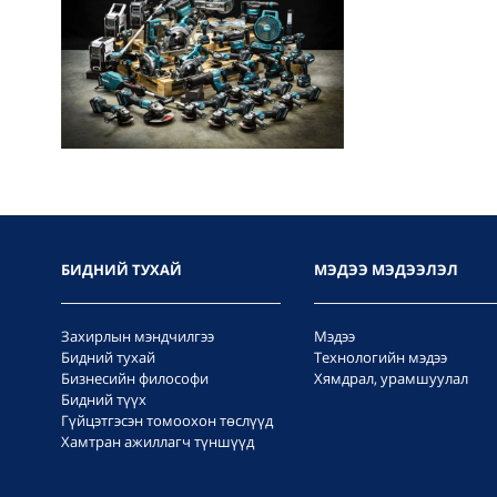
БИДНИЙ ТУХАЙ
МЭДЭЭ МЭДЭЭЛЭЛ
Захирлын мэндчилгээ
Мэдээ
Бидний тухай
Технологийн мэдээ
Бизнесийн философи
Хямдрал, урамшуулал
Бидний түүх
Гүйцэтгэсэн томоохон төслүүд
Хамтран ажиллагч түншүүд