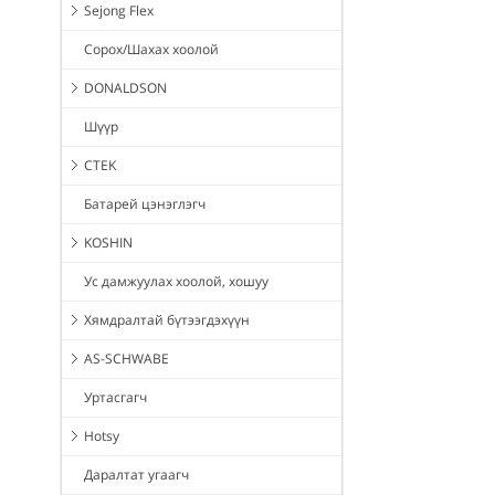
Sejong Flex
Сорох/Шахах хоолой
DONALDSON
Шүүр
CTEK
Батарей цэнэглэгч
KOSHIN
Ус дамжуулах хоолой, хошуу
Хямдралтай бүтээгдэхүүн
AS-SCHWABE
Уртасгагч
Hotsy
Даралтат угаагч