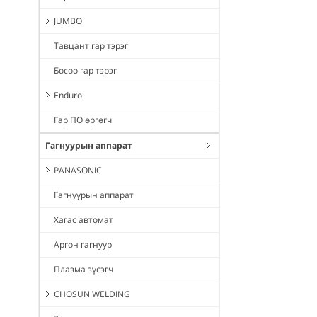
JUMBO
Тавцант гар тэрэг
Босоо гар тэрэг
Enduro
Гар ПО өргөгч
Гагнуурын аппарат
PANASONIC
Гагнуурын аппарат
Хагас автомат
Аргон гагнуур
Плазма зүсэгч
CHOSUN WELDING