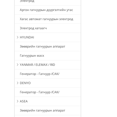
Электрод
Аргон гагнуурын дүүргэлтийн утас
Хагас автомат гагнуурын электрод
Электрод хатаагч
HYUNDAI
Зөөврийн гагнуурын аппарат
Гагнуурын маск
YANMAR / ELEMAX / RID
Генератор - Гагнуур /САК/
DENYO
Генератор - Гагнуур /САК/
ASEA
Зөөврийн гагнуурын аппарат