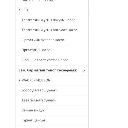
LEO
Хэрэглээний усны вакуум насос
Хэрэглээний усны автомат насос
Өргөлтийн ухаалаг насос
Эргэлтийн насос
Олон шатлалт хэвтээ насос
Зам, барилгын тоног төхөөрөмж
WACKER NEUSON
Босоо дагтаршуулагч
Хавтгай нягтруулагч
Замын индүү
Гэрэлт цамхаг