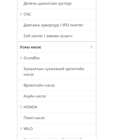
Дизель цахилгаан үүсгүүр
CNC
Давтамж хувиргуур / VFD inverter
Soft starter / зөөлөн асаагч
Усны насос
Grundfos
Халаалтын сүлжээний эргэлтийн
насос
Өргөлтийн насос
Ахуйн насос
HONDA
Помп насос
WILO