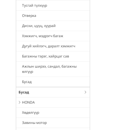
Тусгай түлхүүр
Отверка
Диски, цүүц, хуурай
Хэмжигч, мэдрэгч багаж
Дугуй хийлэгч, даралт хэмжигч
Багажны тэрэг, хайрцаг сав
Ажлын ширээ, сандал, багажны
өлгүүр
Бусад
Бусад
HONDA
Хөдөлгүүр
Завины мотор