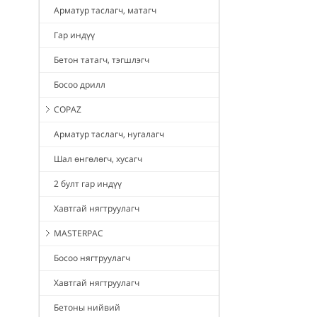
Арматур таслагч, матагч
Гар индүү
Бетон татагч, тэгшлэгч
Босоо дрилл
COPAZ
Арматур таслагч, нугалагч
Шал өнгөлөгч, хусагч
2 булт гар индүү
Хавтгай нягтруулагч
MASTERPAC
Босоо нягтруулагч
Хавтгай нягтруулагч
Бетоны нийвий