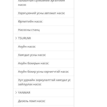
Халаалтын сүлжээний эргэлтийн
насос
Хэрэгцээний усны автомат насос
Өргөлтийн насос
Насосны станц
TSURUMI
Ахуйн насос
Хаягдал усны насос
Ахуйн бохирын насос
Ахуйн бохир усны хэрчигчтэй насос
Уул уурхайн зориулалттай хаягдал ус
зайлуулах насос
YANMAR
Дизель помп насос