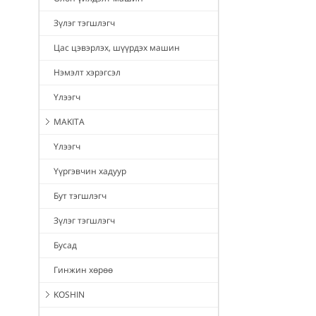
Зүлэг тэгшлэгч
Цас цэвэрлэх, шүүрдэх машин
Нэмэлт хэрэгсэл
Үлээгч
MAKITA
Үлээгч
Үүргэвчин хадуур
Бут тэгшлэгч
Зүлэг тэгшлэгч
Бусад
Гинжин хөрөө
KOSHIN