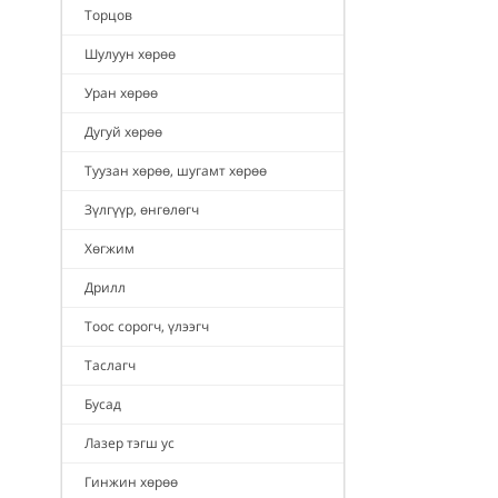
Торцов
Шулуун хөрөө
Уран хөрөө
Дугуй хөрөө
Туузан хөрөө, шугамт хөрөө
Зүлгүүр, өнгөлөгч
Хөгжим
Дрилл
Тоос сорогч, үлээгч
Таслагч
Бусад
Лазер тэгш ус
Гинжин хөрөө