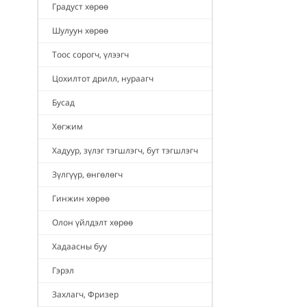
Градуст хөрөө
Шулуун хөрөө
Тоос сорогч, үлээгч
Цохилтот дрилл, нураагч
Бусад
Хөгжим
Хадуур, зүлэг тэгшлэгч, бут тэгшлэгч
Зүлгүүр, өнгөлөгч
Гинжин хөрөө
Олон үйлдэлт хөрөө
Хадаасны буу
Гэрэл
Захлагч, Фризер