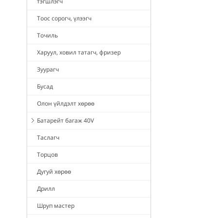
тэгшлэгч
Тоос сорогч, үлээгч
Точиль
Харуул, ховил татагч, фризер
Зуурагч
Бусад
Олон үйлдэлт хөрөө
Батарейт багаж 40V
Таслагч
Торцов
Дугуй хөрөө
Дрилл
Шруп мастер