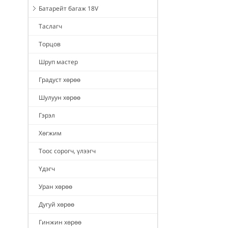
Батарейт багаж 18V
Таслагч
Торцов
Шруп мастер
Градуст хөрөө
Шулуун хөрөө
Гэрэл
Хөгжим
Тоос сорогч, үлээгч
Үдэгч
Уран хөрөө
Дугуй хөрөө
Гинжин хөрөө