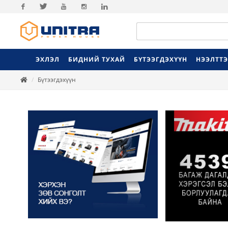
Facebook
Twitter
Youtube
Instagram
Linkedin
ЭХЛЭЛ
БИДНИЙ ТУХАЙ
БҮТЭЭГДЭХҮҮН
НЭЭЛТТ
Бүтээгдэхүүн
Previ