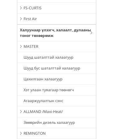
FS-CURTIS
First Air
Халуунаар үлээгч, халаалт, дулааны
тоног төхөөрөмж
MASTER
Шууд шаталттай халаагуур
Шууд бус шаталттай халаагуур
Цахилгаан халаагуур
Хэт улаан туяагаар төөнөгч
Агааржуулалтын сэнс
ALLMAND /Maxi-Heat/
Зөөврийн дизель халаагуур
REMINGTON