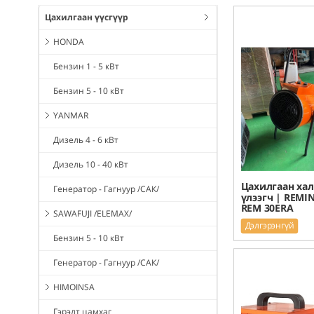
Цахилгаан үүсгүүр
HONDA
Бензин 1 - 5 кВт
Бензин 5 - 10 кВт
YANMAR
Дизель 4 - 6 кВт
Дизель 10 - 40 кВт
Цахилгаан хал
Генератор - Гагнуур /САК/
үлээгч | REM
REM 30ERA
SAWAFUJI /ELEMAX/
Дэлгэрэнгүй
Бензин 5 - 10 кВт
Генератор - Гагнуур /САК/
HIMOINSA
Гэрэлт цамхаг