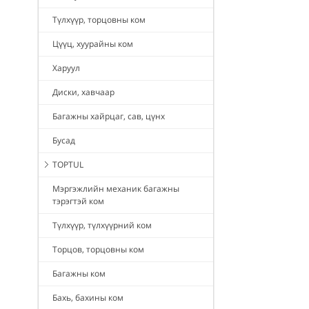
Түлхүүр, торцовны ком
Цүүц, хуурайны ком
Харуул
Диски, хавчаар
Багажны хайрцаг, сав, цүнх
Бусад
TOPTUL
Мэргэжлийн механик багажны
тэрэгтэй ком
Түлхүүр, түлхүүрний ком
Торцов, торцовны ком
Багажны ком
Бахь, бахины ком