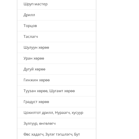
Шруп мастер
Дрилл
Торцов
Таслагч
Шулуун хөрөө
Уран хөрөө
Дугуй хөрөө
Гинжин хөрөө
Туузан хөрөө, Шугамт хөрөө
Градуст хөрөө
Цохилтот дрилл, Нураагч, хусуур
Зүлгүүр, өнгөлөгч
Өвс хадагч, Зүлэг тэгшлэгч, Бут