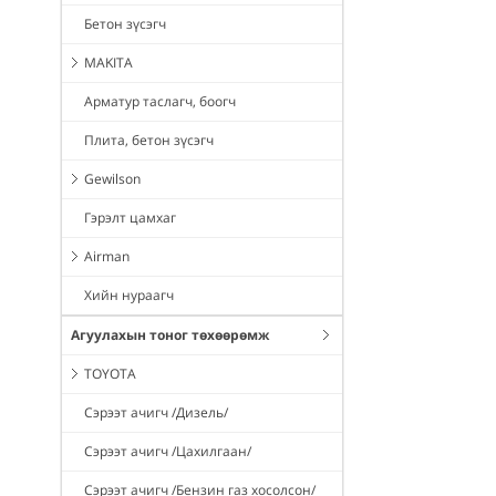
Бетон зүсэгч
MAKITA
Арматур таслагч, боогч
Плита, бетон зүсэгч
Gewilson
Гэрэлт цамхаг
Airman
Хийн нураагч
Агуулахын тоног төхөөрөмж
TOYOTA
Сэрээт ачигч /Дизель/
Сэрээт ачигч /Цахилгаан/
Сэрээт ачигч /Бензин газ хосолсон/