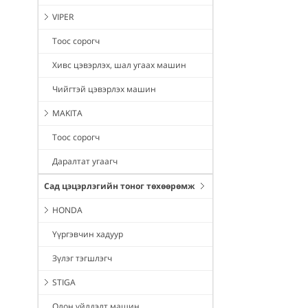
VIPER
Тоос сорогч
Хивс цэвэрлэх, шал угаах машин
Чийгтэй цэвэрлэх машин
MAKITA
Тоос сорогч
Даралтат угаагч
Сад цэцэрлэгийн тоног төхөөрөмж
HONDA
Үүргэвчин хадуур
Зүлэг тэгшлэгч
STIGA
Олон үйлдэлт машин