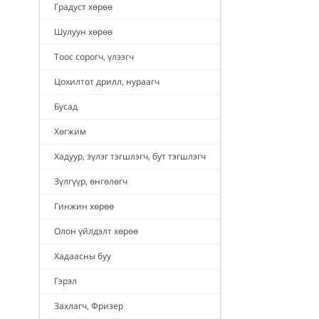
Градуст хөрөө
Шулуун хөрөө
Тоос сорогч, үлээгч
Цохилтот дрилл, нураагч
Бусад
Хөгжим
Хадуур, зүлэг тэгшлэгч, бут тэгшлэгч
Зүлгүүр, өнгөлөгч
Гинжин хөрөө
Олон үйлдэлт хөрөө
Хадаасны буу
Гэрэл
Захлагч, Фризер