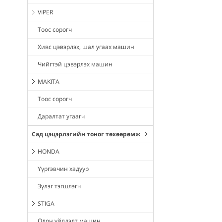
VIPER
Тоос сорогч
Хивс цэвэрлэх, шал угаах машин
Чийгтэй цэвэрлэх машин
MAKITA
Тоос сорогч
Даралтат угаагч
Сад цэцэрлэгийн тоног төхөөрөмж
HONDA
Үүргэвчин хадуур
Зүлэг тэгшлэгч
STIGA
Олон үйлдэлт машин