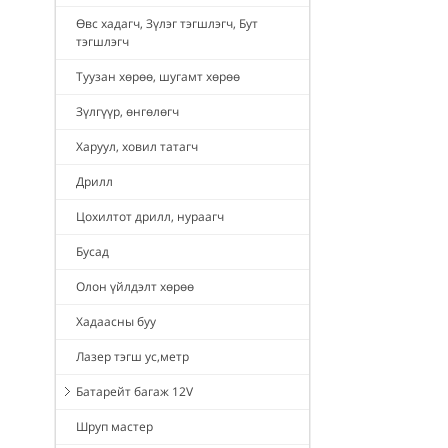
Өвс хадагч, Зүлэг тэгшлэгч, Бут
тэгшлэгч
Туузан хөрөө, шугамт хөрөө
Зүлгүүр, өнгөлөгч
Харуул, ховил татагч
Дрилл
Цохилтот дрилл, нураагч
Бусад
Олон үйлдэлт хөрөө
Хадаасны буу
Лазер тэгш ус,метр
Батарейт багаж 12V
Шруп мастер