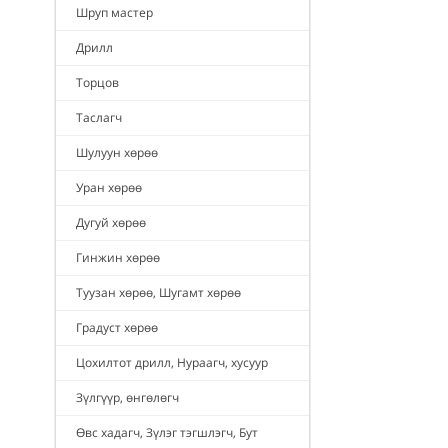
Шруп мастер
Дрилл
Торцов
Таслагч
Шулуун хөрөө
Уран хөрөө
Дугуй хөрөө
Гинжин хөрөө
Туузан хөрөө, Шугамт хөрөө
Градуст хөрөө
Цохилтот дрилл, Нураагч, хусуур
Зүлгүүр, өнгөлөгч
Өвс хадагч, Зүлэг тэгшлэгч, Бут