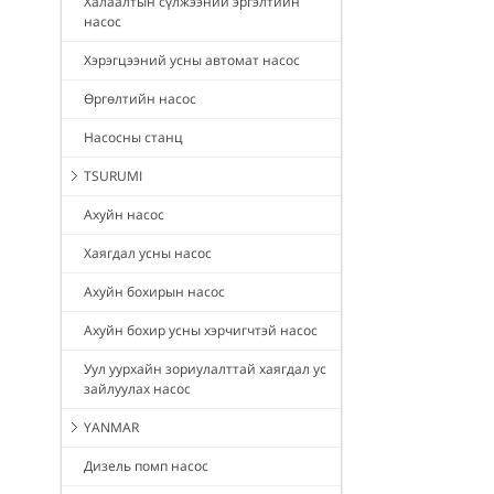
Халаалтын сүлжээний эргэлтийн
насос
Хэрэгцээний усны автомат насос
Өргөлтийн насос
Насосны станц
TSURUMI
Ахуйн насос
Хаягдал усны насос
Ахуйн бохирын насос
Ахуйн бохир усны хэрчигчтэй насос
Уул уурхайн зориулалттай хаягдал ус
зайлуулах насос
YANMAR
Дизель помп насос