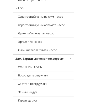
LEO
Хэрэглээний усны вакуум насос
Хэрэглээний усны автомат насос
Өргөлтийн ухаалаг насос
Эргэлтийн насос
Олон шатлалт хэвтээ насос
Зам, барилгын тоног төхөөрөмж
WACKER NEUSON
Босоо дагтаршуулагч
Хавтгай нягтруулагч
Замын индүү
Гэрэлт цамхаг