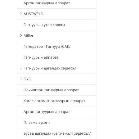
Аргон гагнуурын аппарат
AUSTWELD
Гагнуурын утаа сорогч
Miller
Генератор - Гагнуур /САК/
Гагнуурын аппарат
Гагнуурын дагалдах хэрэгсэл
GYS
Цахилгаан гагнуурын аппарат
Хагас автомат гагнуурын аппарат
Аргон гагнуурын аппарат
Плазма зүсэгч
Бусад дагалдах /баг,нэмэлт хэрэгсэл/