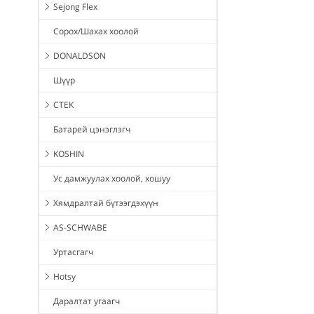
Sejong Flex
Сорох/Шахах хоолой
DONALDSON
Шүүр
CTEK
Батарей цэнэглэгч
KOSHIN
Ус дамжуулах хоолой, хошуу
Хямдралтай бүтээгдэхүүн
AS-SCHWABE
Уртасгагч
Hotsy
Даралтат угаагч