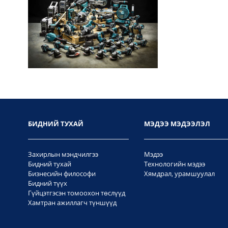
БИДНИЙ ТУХАЙ
МЭДЭЭ МЭДЭЭЛЭЛ
Захирлын мэндчилгээ
Мэдээ
Бидний тухай
Технологийн мэдээ
Бизнесийн философи
Хямдрал, урамшуулал
Бидний түүх
Гүйцэтгэсэн томоохон төслүүд
Хамтран ажиллагч түншүүд