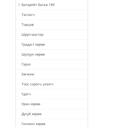
Батарейт багаж 18V
Таслагч
Торцов
Шруп мастер
Градуст хөрөө
Шулуун хөрөө
Гэрэл
Хөгжим
Тоос сорогч, үлээгч
Үдэгч
Уран хөрөө
Дугуй хөрөө
Гинжин хөрөө