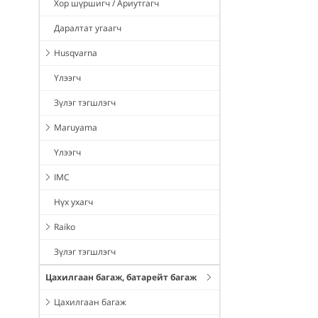
Хор шүршигч / Ариутгагч
Даралтат угаагч
Husqvarna
Үлээгч
Зүлэг тэгшлэгч
Maruyama
Үлээгч
IMC
Нүх ухагч
Raiko
Зүлэг тэгшлэгч
Цахилгаан багаж, батарейт багаж
Цахилгаан багаж