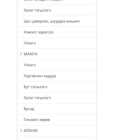
Зүлэг тэгшлэгч
Цас цэвэрлэх, шүүрдэх машин
Нэмэлт хэрэгсэл
Үлээгч
MAKITA
Үлээгч
Үүргэвчин хадуур
Бут тэгшлэгч
Зүлэг тэгшлэгч
Бусад
Гинжин хөрөө
KOSHIN