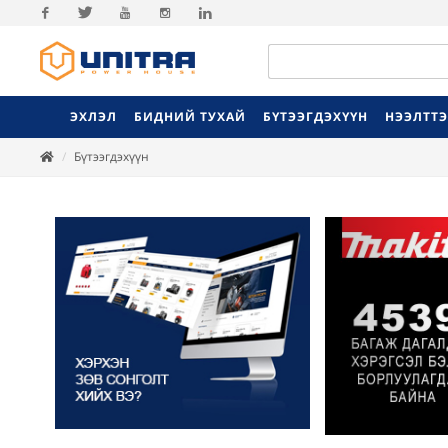
Facebook
Twitter
Youtube
Instagram
Linkedin
ЭХЛЭЛ
БИДНИЙ ТУХАЙ
БҮТЭЭГДЭХҮҮН
НЭЭЛТТ
Бүтээгдэхүүн
Previ