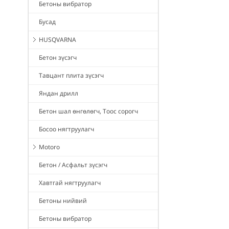
Бетоны вибратор
Бусад
HUSQVARNA
Бетон зүсэгч
Тавцант плита зүсэгч
Яндан дрилл
Бетон шал өнгөлөгч, Тоос сорогч
Босоо нягтруулагч
Motoro
Бетон / Асфальт зүсэгч
Хавтгай нягтруулагч
Бетоны нийвий
Бетоны вибратор