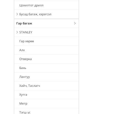
Цохилтот дрилл
Бусад багаж, хэрэгсэл
Гар багаж
STANLEY
Гар хөрөө
Алх
Отверка
Бахь
Лантуу
Хайч, Таслагч
Хутга
Метр
Тэгш ус