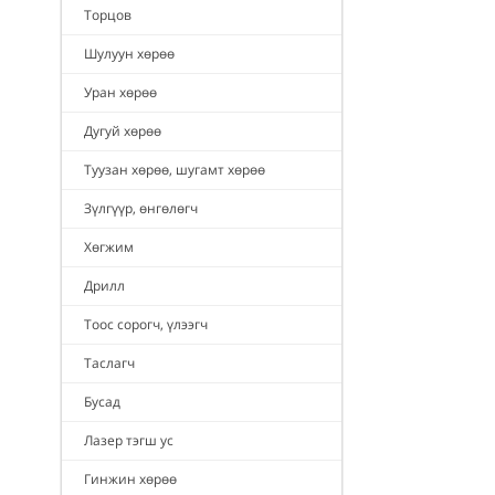
Торцов
Шулуун хөрөө
Уран хөрөө
Дугуй хөрөө
Туузан хөрөө, шугамт хөрөө
Зүлгүүр, өнгөлөгч
Хөгжим
Дрилл
Тоос сорогч, үлээгч
Таслагч
Бусад
Лазер тэгш ус
Гинжин хөрөө