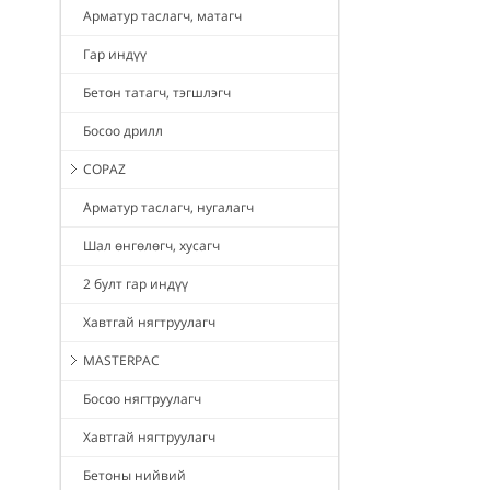
Арматур таслагч, матагч
Гар индүү
Бетон татагч, тэгшлэгч
Босоо дрилл
COPAZ
Арматур таслагч, нугалагч
Шал өнгөлөгч, хусагч
2 булт гар индүү
Хавтгай нягтруулагч
MASTERPAC
Босоо нягтруулагч
Хавтгай нягтруулагч
Бетоны нийвий