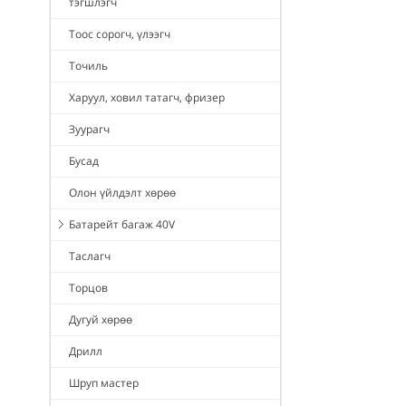
тэгшлэгч
Тоос сорогч, үлээгч
Точиль
Харуул, ховил татагч, фризер
Зуурагч
Бусад
Олон үйлдэлт хөрөө
Батарейт багаж 40V
Таслагч
Торцов
Дугуй хөрөө
Дрилл
Шруп мастер