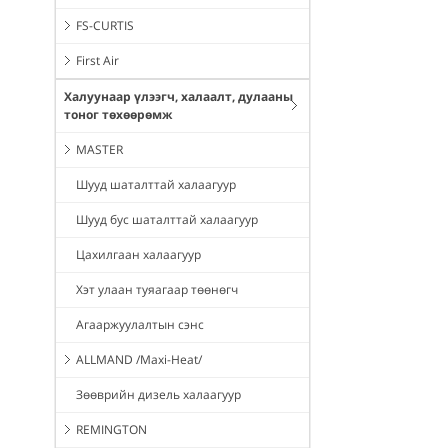
FS-CURTIS
First Air
Халуунаар үлээгч, халаалт, дулааны
тоног төхөөрөмж
MASTER
Шууд шаталттай халаагуур
Шууд бус шаталттай халаагуур
Цахилгаан халаагуур
Хэт улаан туяагаар төөнөгч
Агааржуулалтын сэнс
ALLMAND /Maxi-Heat/
Зөөврийн дизель халаагуур
REMINGTON