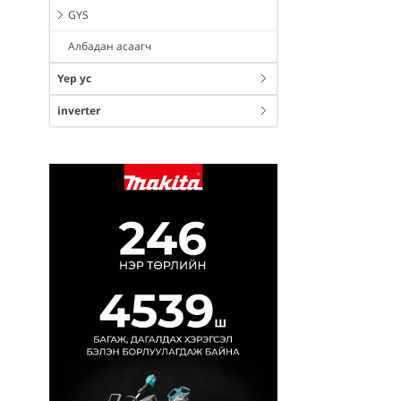
GYS
Албадан асаагч
Үер ус
inverter