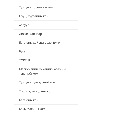
Түлхүүр, торцовны ком
Цүүц, хуурайны ком
Харуул
Диски, хавчаар
Багажны хайрцаг, сав, цүнх
Бусад
TOPTUL
Мэргэжлийн механик багажны
тэрэгтэй ком
Түлхүүр, түлхүүрний ком
Торцов, торцовны ком
Багажны ком
Бахь, бахины ком