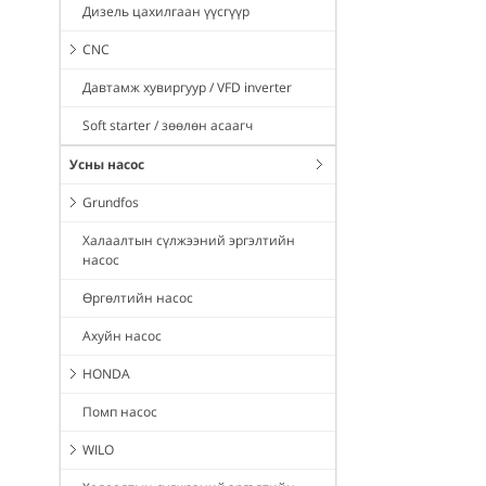
Дизель цахилгаан үүсгүүр
CNC
Давтамж хувиргуур / VFD inverter
Soft starter / зөөлөн асаагч
Усны насос
Grundfos
Халаалтын сүлжээний эргэлтийн
насос
Өргөлтийн насос
Ахуйн насос
HONDA
Помп насос
WILO