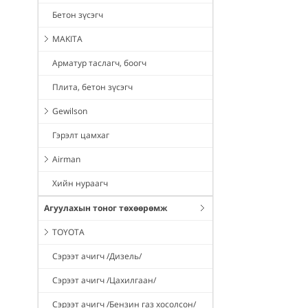
Бетон зүсэгч
MAKITA
Арматур таслагч, боогч
Плита, бетон зүсэгч
Gewilson
Гэрэлт цамхаг
Airman
Хийн нураагч
Агуулахын тоног төхөөрөмж
TOYOTA
Сэрээт ачигч /Дизель/
Сэрээт ачигч /Цахилгаан/
Сэрээт ачигч /Бензин газ хосолсон/