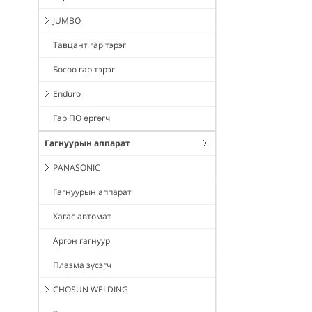
JUMBO
Тавцант гар тэрэг
Босоо гар тэрэг
Enduro
Гар ПО өргөгч
Гагнуурын аппарат
PANASONIC
Гагнуурын аппарат
Хагас автомат
Аргон гагнуур
Плазма зүсэгч
CHOSUN WELDING