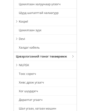
Цахилгаан халуунаар үлээгч
Шууд шаталттай халаагуур
Kospel
Цахилгаан зуух
Devi
Халдаг кабель
Цэвэрлэгээний тоног төхөөрөмж
NILFISK
Тоос сорогч
Хивс дрож угаагч
Хог шүүрдэгч
Даралтат угаагч
Шал угаах, хатаах машин