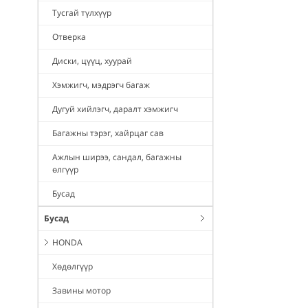
Тусгай түлхүүр
Отверка
Диски, цүүц, хуурай
Хэмжигч, мэдрэгч багаж
Дугуй хийлэгч, даралт хэмжигч
Багажны тэрэг, хайрцаг сав
Ажлын ширээ, сандал, багажны
өлгүүр
Бусад
Бусад
HONDA
Хөдөлгүүр
Завины мотор