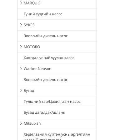
MARQUIS
Гүний худгийн насос
SYKES
Зөөврийн дизель насос
MOTORO
Хаягдал ус зайлуулах насос
Wacker Neuson
Зөөврийн дизель насос
Бусад
Түлшний гар/Цахилгаан насос
Бусад дагалдах/шланк
Mitsubishi
Хэрэглээний хүйтэн усны эргэлтийн
насос /Super pumps/