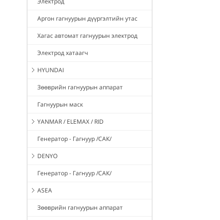
Электрод
Аргон гагнуурын дүүргэлтийн утас
Хагас автомат гагнуурын электрод
Электрод хатаагч
HYUNDAI
Зөөврийн гагнуурын аппарат
Гагнуурын маск
YANMAR / ELEMAX / RID
Генератор - Гагнуур /САК/
DENYO
Генератор - Гагнуур /САК/
ASEA
Зөөврийн гагнуурын аппарат