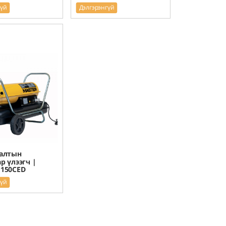
гүй
Дэлгэрэнгүй
ралтын
р үлээгч |
 150CED
гүй