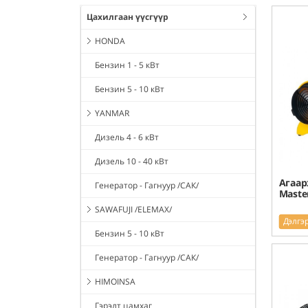
Цахилгаан үүсгүүр
HONDA
Бензин 1 - 5 кВт
Бензин 5 - 10 кВт
YANMAR
Дизель 4 - 6 кВт
Дизель 10 - 40 кВт
Агаар
Генератор - Гагнуур /САК/
Maste
SAWAFUJI /ELEMAX/
Дэлгэ
Бензин 5 - 10 кВт
Генератор - Гагнуур /САК/
HIMOINSA
Гэрэлт цамхаг