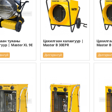
лаан туяаны
Цахилгаан халаагуур |
Цахилгаа
гуур | Master XL 9E
Master B 30EPR
Master B
рэнгүй
Дэлгэрэнгүй
Дэлгэрэн