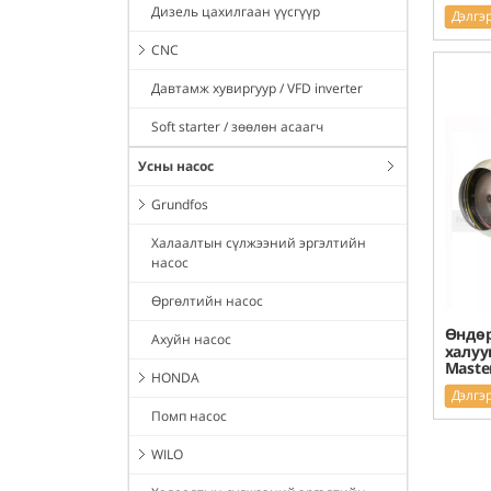
Дизель цахилгаан үүсгүүр
Дэлгэ
CNC
Давтамж хувиргуур / VFD inverter
Soft starter / зөөлөн асаагч
Усны насос
Grundfos
Халаалтын сүлжээний эргэлтийн
насос
Өргөлтийн насос
Өндө
Ахуйн насос
халуу
Maste
HONDA
Дэлгэ
Помп насос
WILO