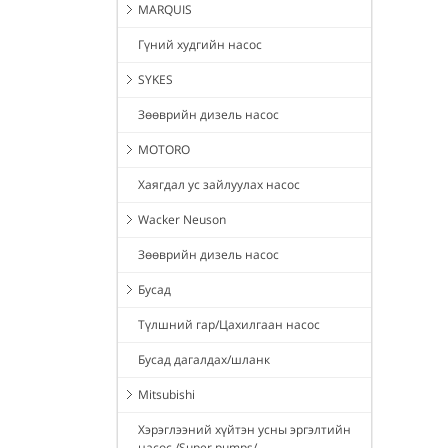
MARQUIS
Гүний худгийн насос
SYKES
Зөөврийн дизель насос
MOTORO
Хаягдал ус зайлуулах насос
Wacker Neuson
Зөөврийн дизель насос
Бусад
Түлшний гар/Цахилгаан насос
Бусад дагалдах/шланк
Mitsubishi
Хэрэглээний хүйтэн усны эргэлтийн
насос /Super pumps/