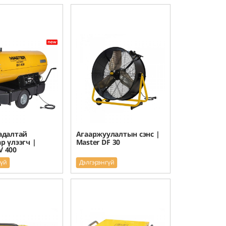
адалтай
Агааржуулалтын сэнс |
р үлээгч |
Master DF 30
V 400
гүй
Дэлгэрэнгүй