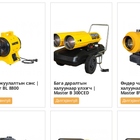
жуулалтын сэнс |
Бага даралтын
Өндөр ч
r BL 8800
халуунаар үлээгч |
халуунаа
Master B 300CED
Master B
рэнгүй
Дэлгэрэнгүй
Дэлгэрэн