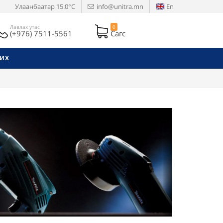
Улаанбаатар
15.0°C
info@unitra.mn
En
Лавлах утас
0
(+976) 7511-5561
Сагс
РИХ
Next