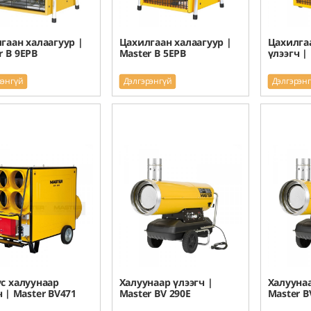
гаан халаагуур |
Цахилгаан халаагуур |
Цахилга
r B 9EPB
Master B 5EPB
үлээгч |
рэнгүй
Дэлгэрэнгүй
Дэлгэрэн
с халуунаар
Халуунаар үлээгч |
Халуунаа
ч | Master BV471
Master BV 290E
Master B