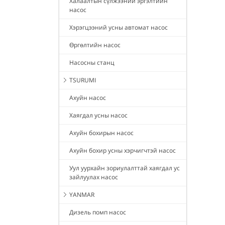
Халаалтын сүлжээний эргэлтийн
насос
Хэрэгцээний усны автомат насос
Өргөлтийн насос
Насосны станц
TSURUMI
Ахуйн насос
Хаягдал усны насос
Ахуйн бохирын насос
Ахуйн бохир усны хэрчигчтэй насос
Уул уурхайн зориулалттай хаягдал ус
зайлуулах насос
YANMAR
Дизель помп насос