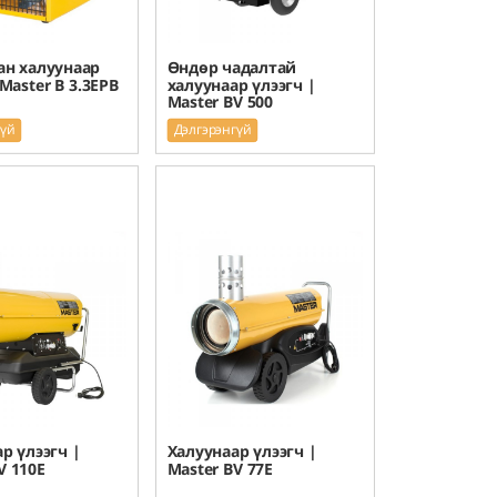
ан халуунаар
Өндөр чадалтай
 Master B 3.3EPB
халуунаар үлээгч |
Master BV 500
гүй
Дэлгэрэнгүй
р үлээгч |
Халуунаар үлээгч |
V 110E
Master BV 77E