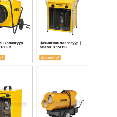
н халаагуур |
Цахилгаан халаагуур |
 18EPR
Master B 15EPB
гүй
Дэлгэрэнгүй