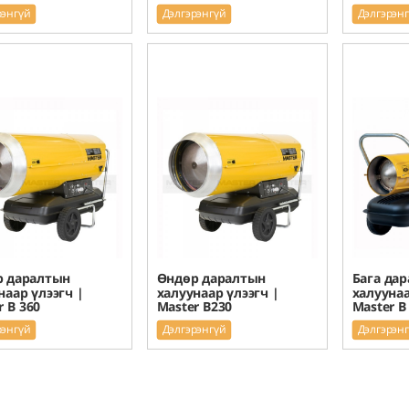
рэнгүй
Дэлгэрэнгүй
Дэлгэрэн
р даралтын
Өндөр даралтын
Бага да
наар үлээгч |
халуунаар үлээгч |
халуунаа
r B 360
Master B230
Master B
рэнгүй
Дэлгэрэнгүй
Дэлгэрэн