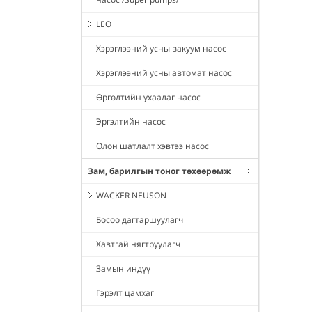
LEO
Хэрэглээний усны вакуум насос
Хэрэглээний усны автомат насос
Өргөлтийн ухаалаг насос
Эргэлтийн насос
Олон шатлалт хэвтээ насос
Зам, барилгын тоног төхөөрөмж
WACKER NEUSON
Босоо дагтаршуулагч
Хавтгай нягтруулагч
Замын индүү
Гэрэлт цамхаг