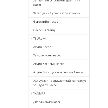
Халаалтын сүлжээний эргэлтийн
насос
Хэрэгцээний усны автомат насос
Өргөлтийн насос
Насосны станц
TSURUMI
Ахуйн насос
Хаягдал усны насос
Ахуйн бохирын насос
Ахуйн бохир усны хэрчигчтэй насос
Уул уурхайн зориулалттай хаягдал ус
зайлуулах насос
YANMAR
Дизель помп насос