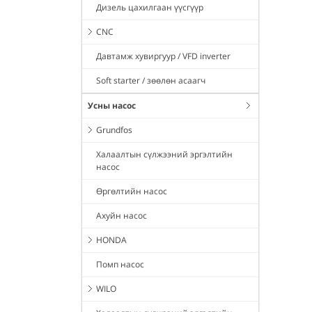
Дизель цахилгаан үүсгүүр
CNC
Давтамж хувиргуур / VFD inverter
Soft starter / зөөлөн асаагч
Усны насос
Grundfos
Халаалтын сүлжээний эргэлтийн
насос
Өргөлтийн насос
Ахуйн насос
HONDA
Помп насос
WILO