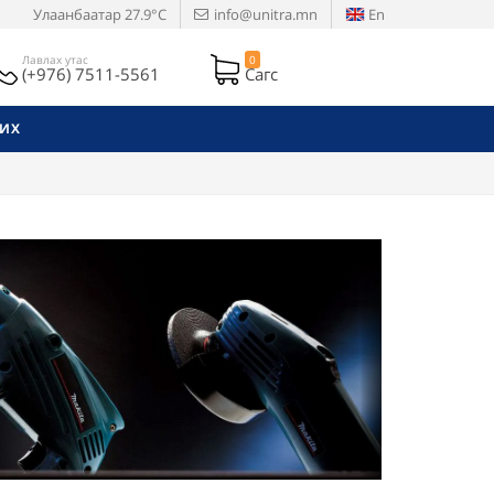
Улаанбаатар
27.9°C
info@unitra.mn
En
Лавлах утас
0
(+976) 7511-5561
Сагс
РИХ
Next