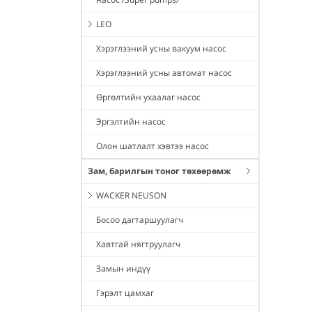
LEO
Хэрэглээний усны вакуум насос
Хэрэглээний усны автомат насос
Өргөлтийн ухаалаг насос
Эргэлтийн насос
Олон шатлалт хэвтээ насос
Зам, барилгын тоног төхөөрөмж
WACKER NEUSON
Босоо дагтаршуулагч
Хавтгай нягтруулагч
Замын индүү
Гэрэлт цамхаг