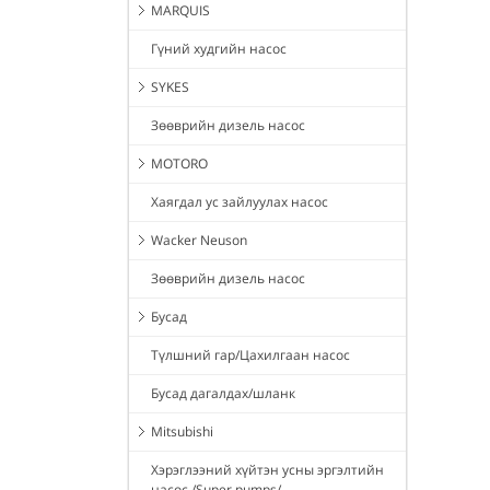
MARQUIS
Гүний худгийн насос
SYKES
Зөөврийн дизель насос
MOTORO
Хаягдал ус зайлуулах насос
Wacker Neuson
Зөөврийн дизель насос
Бусад
Түлшний гар/Цахилгаан насос
Бусад дагалдах/шланк
Mitsubishi
Хэрэглээний хүйтэн усны эргэлтийн
насос /Super pumps/