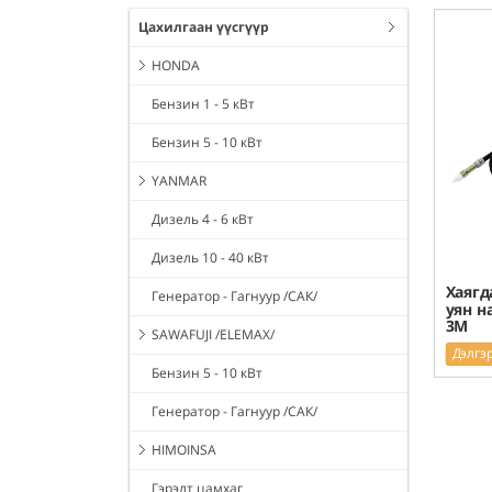
Цахилгаан үүсгүүр
HONDA
Бензин 1 - 5 кВт
Бензин 5 - 10 кВт
YANMAR
Дизель 4 - 6 кВт
Дизель 10 - 40 кВт
Хаягд
Генератор - Гагнуур /САК/
уян на
3M
SAWAFUJI /ELEMAX/
Дэлгэ
Бензин 5 - 10 кВт
Генератор - Гагнуур /САК/
HIMOINSA
Гэрэлт цамхаг