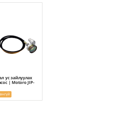
ал ус зайлуулах
сос | Motoro JIP-
рэнгүй