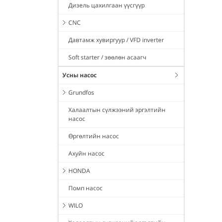
Дизель цахилгаан үүсгүүр
CNC
Давтамж хувиргуур / VFD inverter
Soft starter / зөөлөн асаагч
Усны насос
Grundfos
Халаалтын сүлжээний эргэлтийн
насос
Өргөлтийн насос
Ахуйн насос
HONDA
Помп насос
WILO