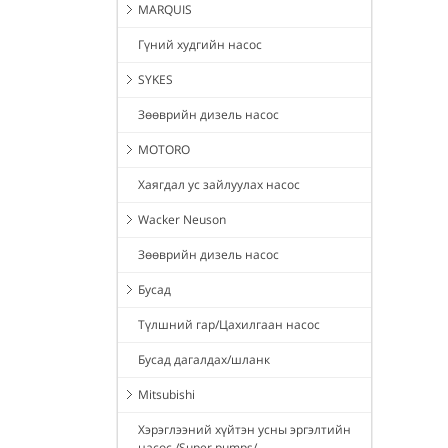
MARQUIS
Гүний худгийн насос
SYKES
Зөөврийн дизель насос
MOTORO
Хаягдал ус зайлуулах насос
Wacker Neuson
Зөөврийн дизель насос
Бусад
Түлшний гар/Цахилгаан насос
Бусад дагалдах/шланк
Mitsubishi
Хэрэглээний хүйтэн усны эргэлтийн
насос /Super pumps/