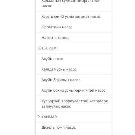
Халаалтын сүлжээний эргэлтийн
насос
Хэрэгцээний усны автомат насос
Өргөлтийн насос
Насосны станц
TSURUMI
Ахуйн насос
Хаягдал усны насос
Ахуйн бохирын насос
Ахуйн бохир усны хэрчигчтэй насос
Уул уурхайн зориулалттай хаягдал ус
зайлуулах насос
YANMAR
Дизель помп насос