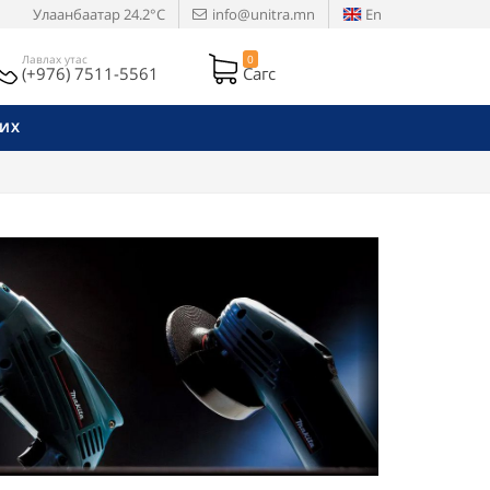
Улаанбаатар
24.2°C
info@unitra.mn
En
Лавлах утас
0
(+976) 7511-5561
Сагс
РИХ
Next