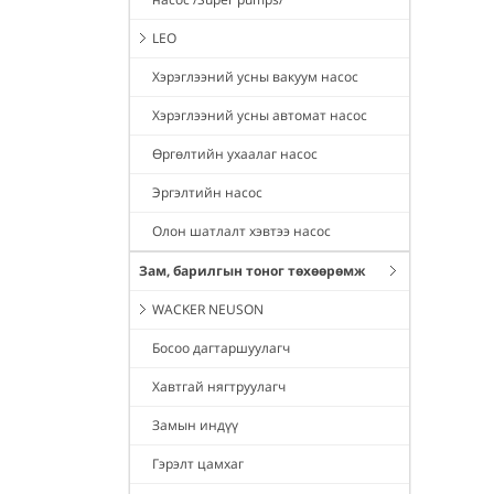
LEO
Хэрэглээний усны вакуум насос
Хэрэглээний усны автомат насос
Өргөлтийн ухаалаг насос
Эргэлтийн насос
Олон шатлалт хэвтээ насос
Зам, барилгын тоног төхөөрөмж
WACKER NEUSON
Босоо дагтаршуулагч
Хавтгай нягтруулагч
Замын индүү
Гэрэлт цамхаг