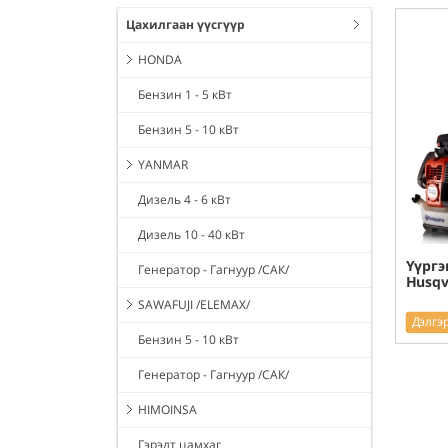
Цахилгаан үүсгүүр
HONDA
Бензин 1 - 5 кВт
Бензин 5 - 10 кВт
YANMAR
Дизель 4 - 6 кВт
Дизель 10 - 40 кВт
Үүргэ
Генератор - Гагнуур /САК/
Husqv
SAWAFUJI /ELEMAX/
Дэлгэ
Бензин 5 - 10 кВт
Генератор - Гагнуур /САК/
HIMOINSA
Гэрэлт цамхаг