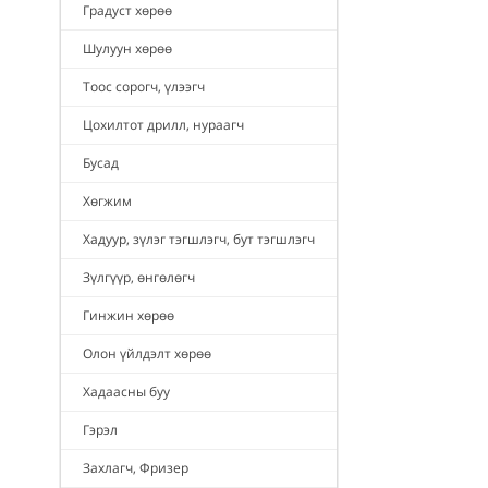
Градуст хөрөө
Шулуун хөрөө
Тоос сорогч, үлээгч
Цохилтот дрилл, нураагч
Бусад
Хөгжим
Хадуур, зүлэг тэгшлэгч, бут тэгшлэгч
Зүлгүүр, өнгөлөгч
Гинжин хөрөө
Олон үйлдэлт хөрөө
Хадаасны буу
Гэрэл
Захлагч, Фризер