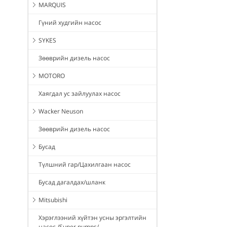
MARQUIS
Гүний худгийн насос
SYKES
Зөөврийн дизель насос
MOTORO
Хаягдал ус зайлуулах насос
Wacker Neuson
Зөөврийн дизель насос
Бусад
Түлшний гар/Цахилгаан насос
Бусад дагалдах/шланк
Mitsubishi
Хэрэглээний хүйтэн усны эргэлтийн
насос /Super pumps/