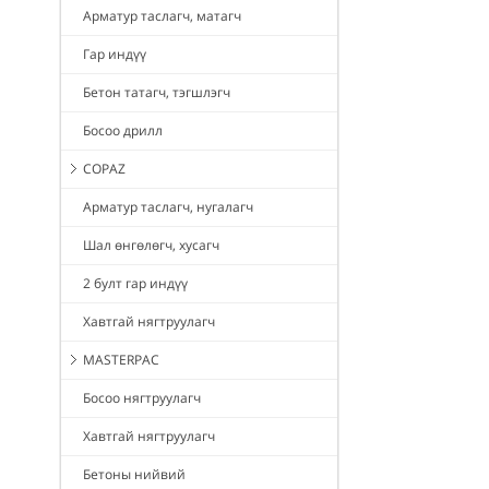
Арматур таслагч, матагч
Гар индүү
Бетон татагч, тэгшлэгч
Босоо дрилл
COPAZ
Арматур таслагч, нугалагч
Шал өнгөлөгч, хусагч
2 булт гар индүү
Хавтгай нягтруулагч
MASTERPAC
Босоо нягтруулагч
Хавтгай нягтруулагч
Бетоны нийвий