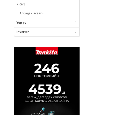
GYS
Албадан асаагч
Үер ус
inverter