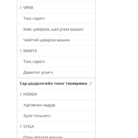
VIPER
Тоос сорогч
Хивс цэвэрлэх, шал угаах машин
Чийгтэй цэвэрлэх машин
MAKITA
Тоос сорогч
Даралтат угаагч
Сад цэцэрлэгийн тоног төхөөрөмж
HONDA
Үүргэвчин хадуур
Зүлэг тэгшлэгч
STIGA
Олон үйлдэлт машин