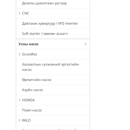
Дизель цахилгаан үүсгүүр
CNC
Давтамж хувиргуур / VFD inverter
Soft starter / зөөлөн асаагч
Усны насос
Grundfos
Халаалтын сүлжээний эргэлтийн
насос
Өргөлтийн насос
Ахуйн насос
HONDA
Помп насос
WILO