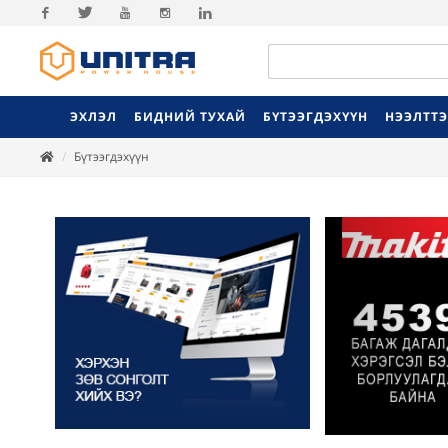
Facebook
Twitter
Youtube
Instagram
Linkedin
ЭХЛЭЛ
БИДНИЙ ТУХАЙ
БҮТЭЭГДЭХҮҮН
НЭЭЛТТ
Бүтээгдэхүүн
Previ