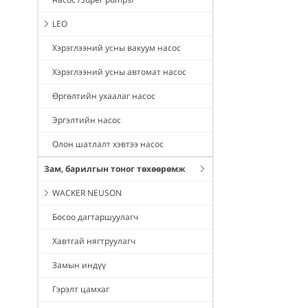
LEO
Хэрэглээний усны вакуум насос
Хэрэглээний усны автомат насос
Өргөлтийн ухаалаг насос
Эргэлтийн насос
Олон шатлалт хэвтээ насос
Зам, барилгын тоног төхөөрөмж
WACKER NEUSON
Босоо дагтаршуулагч
Хавтгай нягтруулагч
Замын индүү
Гэрэлт цамхаг