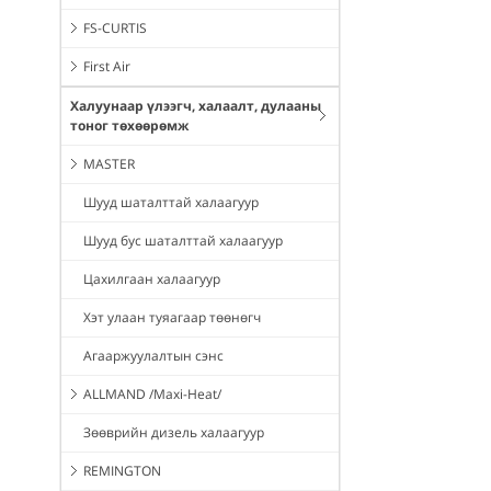
FS-CURTIS
First Air
Халуунаар үлээгч, халаалт, дулааны
тоног төхөөрөмж
MASTER
Шууд шаталттай халаагуур
Шууд бус шаталттай халаагуур
Цахилгаан халаагуур
Хэт улаан туяагаар төөнөгч
Агааржуулалтын сэнс
ALLMAND /Maxi-Heat/
Зөөврийн дизель халаагуур
REMINGTON