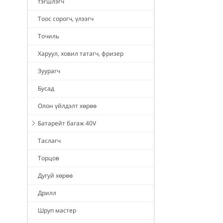
тэгшлэгч
Тоос сорогч, үлээгч
Точиль
Харуул, ховил татагч, фризер
Зуурагч
Бусад
Олон үйлдэлт хөрөө
Батарейт багаж 40V
Таслагч
Торцов
Дугуй хөрөө
Дрилл
Шруп мастер