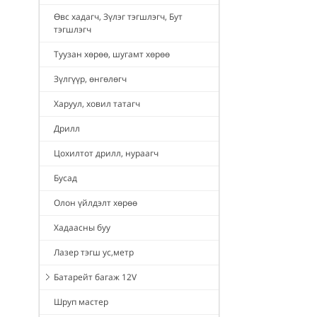
Өвс хадагч, Зүлэг тэгшлэгч, Бут
тэгшлэгч
Туузан хөрөө, шугамт хөрөө
Зүлгүүр, өнгөлөгч
Харуул, ховил татагч
Дрилл
Цохилтот дрилл, нураагч
Бусад
Олон үйлдэлт хөрөө
Хадаасны буу
Лазер тэгш ус,метр
Батарейт багаж 12V
Шруп мастер