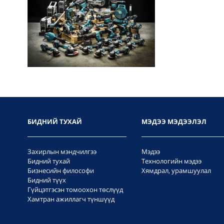
БИДНИЙ ТУХАЙ
МЭДЭЭ МЭДЭЭЛЭЛ
Захирлын мэндчилгээ
Мэдээ
Бидний тухай
Технологийн мэдээ
Бизнесийн философи
Хямдрал, урамшуулал
Бидний түүх
Гүйцэтгэсэн томоохон төслүүд
Хамтран ажиллагч түншүүд