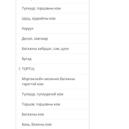
Түлхүүр, торцовны ком
Цүүц, хуурайны ком
Харуул
Диски, хавчаар
Багажны хайрцаг, сав, цүнх
Бусад
TOPTUL
Мэргэжлийн механик багажны
тэрэгтэй ком
Түлхүүр, түлхүүрний ком
Торцов, торцовны ком
Багажны ком
Бахь, бахины ком