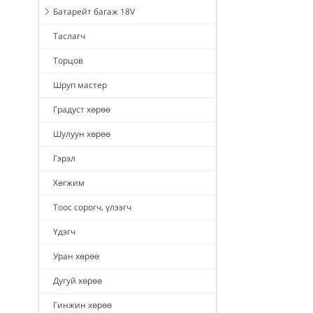
Батарейт багаж 18V
Таслагч
Торцов
Шруп мастер
Градуст хөрөө
Шулуун хөрөө
Гэрэл
Хөгжим
Тоос сорогч, үлээгч
Үдэгч
Уран хөрөө
Дугуй хөрөө
Гинжин хөрөө