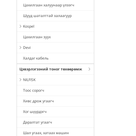
Цахилгаан халуунаар үлээгч
Шууд шаталттай халаагуур
Kospel
Цахилгаан зуух
Devi
Халдаг кабель
Цэвэрлэгээний тоног төхөөрөмж
NILFISK
Тоос сорогч
Хивс дрож угаагч
Хог шүүрдэгч
Даралтат угаагч
Шал угаах, хатаах машин