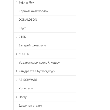
Sejong Flex
Сорох/Шахах хоолой
DONALDSON
Шүүр
CTEK
Батарей цэнэглэгч
KOSHIN
Ус дамжуулах хоолой, хошуу
Хямдралтай бүтээгдэхүүн
AS-SCHWABE
Уртасгагч
Hotsy
Даралтат угаагч