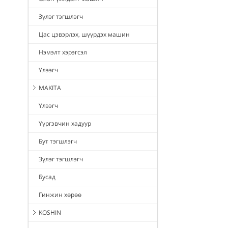
Зүлэг тэгшлэгч
Цас цэвэрлэх, шүүрдэх машин
Нэмэлт хэрэгсэл
Үлээгч
MAKITA
Үлээгч
Үүргэвчин хадуур
Бут тэгшлэгч
Зүлэг тэгшлэгч
Бусад
Гинжин хөрөө
KOSHIN