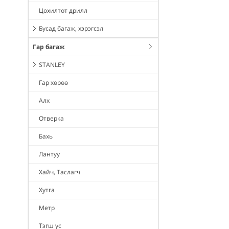
Цохилтот дрилл
Бусад багаж, хэрэгсэл
Гар багаж
STANLEY
Гар хөрөө
Алх
Отверка
Бахь
Лантуу
Хайч, Таслагч
Хутга
Метр
Тэгш ус