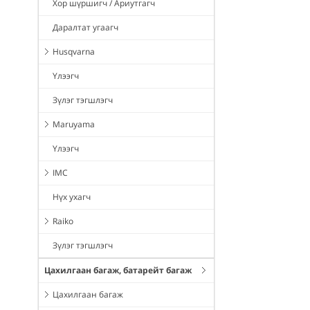
Хор шүршигч / Ариутгагч
Даралтат угаагч
Husqvarna
Үлээгч
Зүлэг тэгшлэгч
Maruyama
Үлээгч
IMC
Нүх ухагч
Raiko
Зүлэг тэгшлэгч
Цахилгаан багаж, батарейт багаж
Цахилгаан багаж