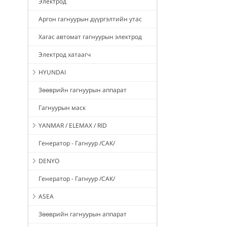
Электрод
Аргон гагнуурын дүүргэлтийн утас
Хагас автомат гагнуурын электрод
Электрод хатаагч
HYUNDAI
Зөөврийн гагнуурын аппарат
Гагнуурын маск
YANMAR / ELEMAX / RID
Генератор - Гагнуур /САК/
DENYO
Генератор - Гагнуур /САК/
ASEA
Зөөврийн гагнуурын аппарат