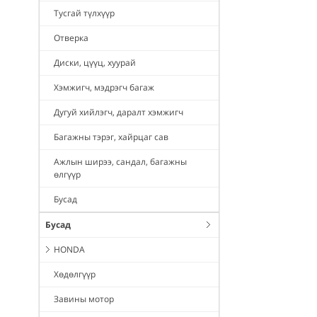
Тусгай түлхүүр
Отверка
Диски, цүүц, хуурай
Хэмжигч, мэдрэгч багаж
Дугуй хийлэгч, даралт хэмжигч
Багажны тэрэг, хайрцаг сав
Ажлын ширээ, сандал, багажны
өлгүүр
Бусад
Бусад
HONDA
Хөдөлгүүр
Завины мотор