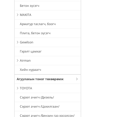
Бетон зүсэгч
MAKITA
Арматур таслагч, боогч
Плита, бетон зүсэгч
Gewilson
Гэрэлт цамхаг
Airman
Хийн нураагч
Агуулахын тоног төхөөрөмж
TOYOTA
Сэрээт ачигч /Дизель/
Сэрээт ачигч /Цахилгаан/
Сэрээт ачигч /Бензин газ хосолсон/