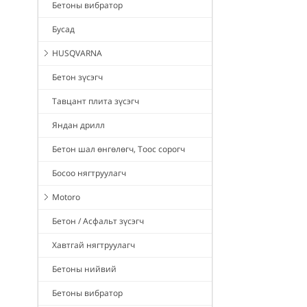
Бетоны вибратор
Бусад
HUSQVARNA
Бетон зүсэгч
Тавцант плита зүсэгч
Яндан дрилл
Бетон шал өнгөлөгч, Тоос сорогч
Босоо нягтруулагч
Motoro
Бетон / Асфальт зүсэгч
Хавтгай нягтруулагч
Бетоны нийвий
Бетоны вибратор