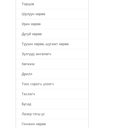
Торцов
Шулуун хөрөө
Уран хөрөө
Дугуй хөрөө
Туузан хөрөө, шугамт хөрөө
Зүлгүүр, өнгөлөгч
Хөгжим
Дрилл
Тоос сорогч, үлээгч
Таслагч
Бусад
Лазер тэгш ус
Гинжин хөрөө