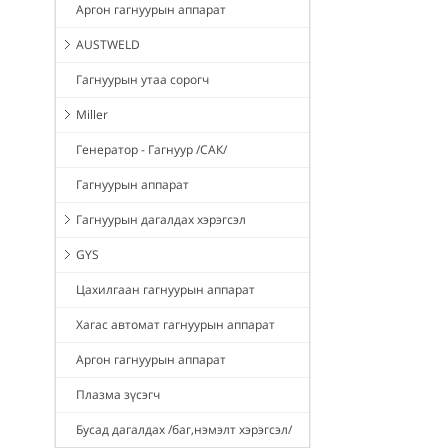
Аргон гагнуурын аппарат
AUSTWELD
Гагнуурын утаа сорогч
Miller
Генератор - Гагнуур /САК/
Гагнуурын аппарат
Гагнуурын дагалдах хэрэгсэл
GYS
Цахилгаан гагнуурын аппарат
Хагас автомат гагнуурын аппарат
Аргон гагнуурын аппарат
Плазма зүсэгч
Бусад дагалдах /баг,нэмэлт хэрэгсэл/