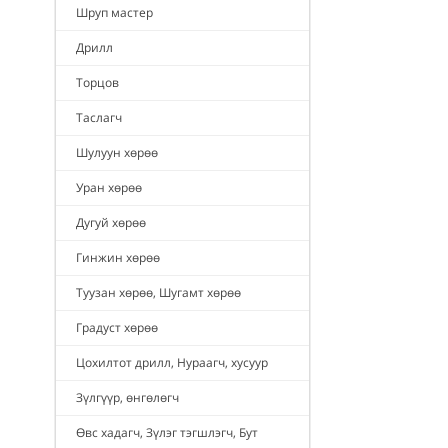
Шруп мастер
Дрилл
Торцов
Таслагч
Шулуун хөрөө
Уран хөрөө
Дугуй хөрөө
Гинжин хөрөө
Туузан хөрөө, Шугамт хөрөө
Градуст хөрөө
Цохилтот дрилл, Нураагч, хусуур
Зүлгүүр, өнгөлөгч
Өвс хадагч, Зүлэг тэгшлэгч, Бут