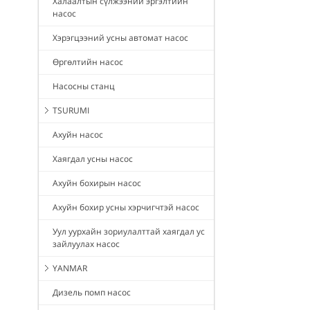
Халаалтын сүлжээний эргэлтийн
насос
Хэрэгцээний усны автомат насос
Өргөлтийн насос
Насосны станц
TSURUMI
Ахуйн насос
Хаягдал усны насос
Ахуйн бохирын насос
Ахуйн бохир усны хэрчигчтэй насос
Уул уурхайн зориулалттай хаягдал ус
зайлуулах насос
YANMAR
Дизель помп насос