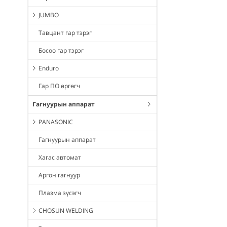
JUMBO
Тавцант гар тэрэг
Босоо гар тэрэг
Enduro
Гар ПО өргөгч
Гагнуурын аппарат
PANASONIC
Гагнуурын аппарат
Хагас автомат
Аргон гагнуур
Плазма зүсэгч
CHOSUN WELDING