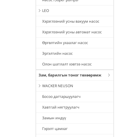
LEO
Хэрэглээний усны вакуум насос
Хэрэглээний усны автомат насос
Өргөлтийн ухаалаг насос
Эргэлтийн насос
Олон шатлалт хэвтээ насос
Зам, барилгын тоног төхөөрөмж
WACKER NEUSON
Босоо дагтаршуулагч
Хавтгай нягтруулагч
Замын индүү
Гэрэлт цамхаг