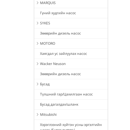
MARQUIS
Гүний худгийн насос
SYKES
Зөөврийн дизель насос
MOTORO
Хаягдал ус зайлуулах насос
Wacker Neuson
Зөөврийн дизель насос
Бусад
Түлшний гар/Цахилгаан насос
Бусад дагалдах/шланк
Mitsubishi
Хэрэглээний хүйтэн усны эргэлтийн
насос /Super pumps/