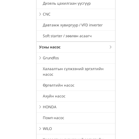
Дизель цахилгаан үүсгүүр
CNC
Давтамж хувиргуур / VFD inverter
Soft starter / зөөлөн асаагч
Усны насос
Grundfos
Халаалтын сүлжээний эргэлтийн
насос
Өргөлтийн насос
Ахуйн насос
HONDA
Помп насос
WILO