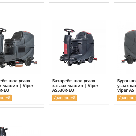
ейт шал угаах
Батарейт шал угаах
Бүрэн а
х машин | Viper
хатаах машин | Viper
угаах ха
R-EU
AS530R-EU
Viper AS
рэнгүй
Дэлгэрэнгүй
Дэлгэрэн