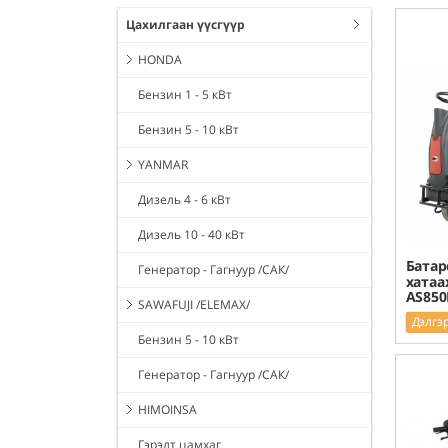
Цахилгаан үүсгүүр
HONDA
Бензин 1 - 5 кВт
Бензин 5 - 10 кВт
YANMAR
Дизель 4 - 6 кВт
Дизель 10 - 40 кВт
Батар
Генератор - Гагнуур /САК/
хатаа
AS850
SAWAFUJI /ELEMAX/
Дэлгэ
Бензин 5 - 10 кВт
Генератор - Гагнуур /САК/
HIMOINSA
Гэрэлт цамхаг