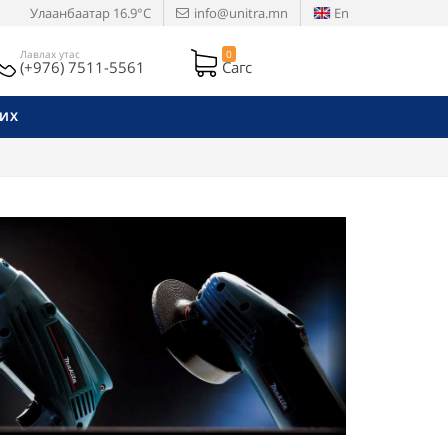
Улаанбаатар
16.9°C
info@unitra.mn
En
Лавлах утас
0
(+976) 7511-5561
Сагс
РИХ
Next