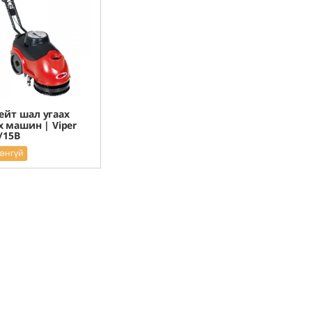
ейт шал угаах
х машин | Viper
/15B
рэнгүй