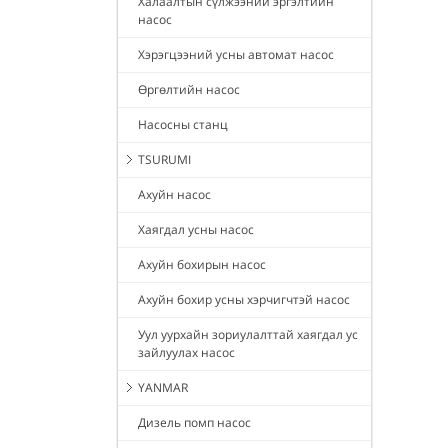
Халаалтын сүлжээний эргэлтийн
насос
Хэрэгцээний усны автомат насос
Өргөлтийн насос
Насосны станц
TSURUMI
Ахуйн насос
Хаягдал усны насос
Ахуйн бохирын насос
Ахуйн бохир усны хэрчигчтэй насос
Уул уурхайн зориулалттай хаягдал ус
зайлуулах насос
YANMAR
Дизель помп насос