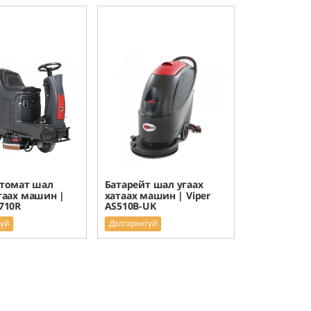
втомат шал
Батарейт шал угаах
таах машин |
хатаах машин | Viper
 710R
AS510B-UK
гүй
Дэлгэрэнгүй