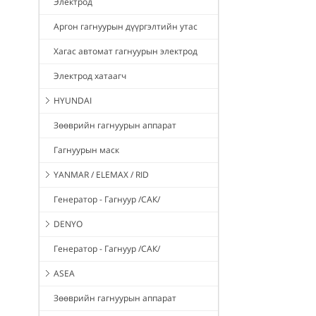
Электрод
Аргон гагнуурын дүүргэлтийн утас
Хагас автомат гагнуурын электрод
Электрод хатаагч
HYUNDAI
Зөөврийн гагнуурын аппарат
Гагнуурын маск
YANMAR / ELEMAX / RID
Генератор - Гагнуур /САК/
DENYO
Генератор - Гагнуур /САК/
ASEA
Зөөврийн гагнуурын аппарат