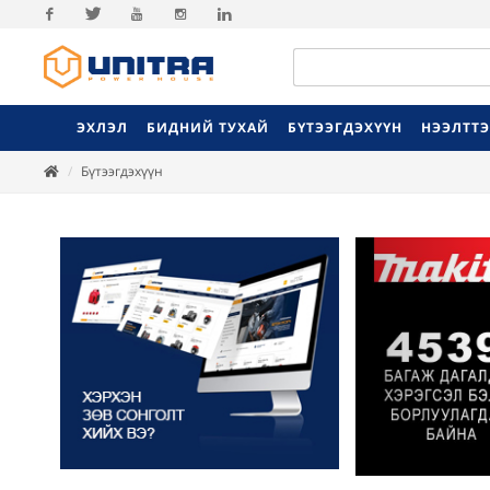
Facebook
Twitter
Youtube
Instagram
Linkedin
ЭХЛЭЛ
БИДНИЙ ТУХАЙ
БҮТЭЭГДЭХҮҮН
НЭЭЛТТ
Бүтээгдэхүүн
Previ