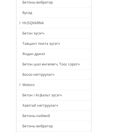
Бетоны вибратор
Бусад
HUSQVARNA
Бетон зүсэгч
Тавцант плита зүсэгч
Яндан дрилл
Бетон шал өнгөлөгч, Тоос сорогч
Босоо нягтруулагч
Motoro
Бетон / Асфальт зүсэгч
Хавтгай нягтруулагч
Бетоны нийвий
Бетоны вибратор