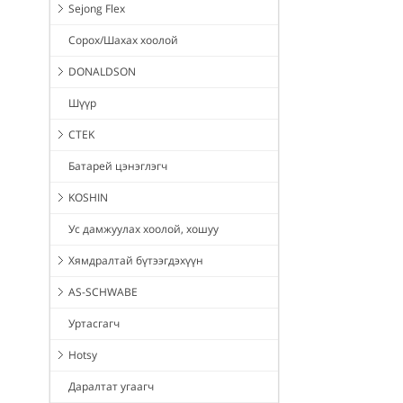
Sejong Flex
Сорох/Шахах хоолой
DONALDSON
Шүүр
CTEK
Батарей цэнэглэгч
KOSHIN
Ус дамжуулах хоолой, хошуу
Хямдралтай бүтээгдэхүүн
AS-SCHWABE
Уртасгагч
Hotsy
Даралтат угаагч