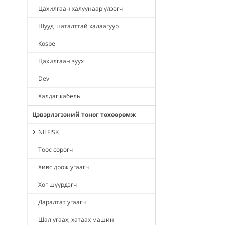
Цахилгаан халуунаар үлээгч
Шууд шаталттай халаагуур
Kospel
Цахилгаан зуух
Devi
Халдаг кабель
Цэвэрлэгээний тоног төхөөрөмж
NILFISK
Тоос сорогч
Хивс дрож угаагч
Хог шүүрдэгч
Даралтат угаагч
Шал угаах, хатаах машин