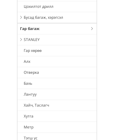
Цохилтот дрилл
Бусад багаж, хэрэгсэл
Гар багаж
STANLEY
Гар хөрөө
Алх
Отверка
Бахь
Лантуу
Хайч, Таслагч
Хутга
Метр
Тэгш ус