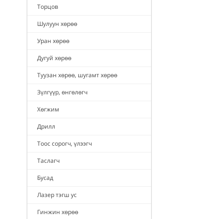
Торцов
Шулуун хөрөө
Уран хөрөө
Дугуй хөрөө
Туузан хөрөө, шугамт хөрөө
Зүлгүүр, өнгөлөгч
Хөгжим
Дрилл
Тоос сорогч, үлээгч
Таслагч
Бусад
Лазер тэгш ус
Гинжин хөрөө