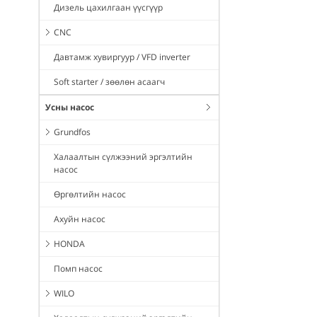
Дизель цахилгаан үүсгүүр
CNC
Давтамж хувиргуур / VFD inverter
Soft starter / зөөлөн асаагч
Усны насос
Grundfos
Халаалтын сүлжээний эргэлтийн
насос
Өргөлтийн насос
Ахуйн насос
HONDA
Помп насос
WILO