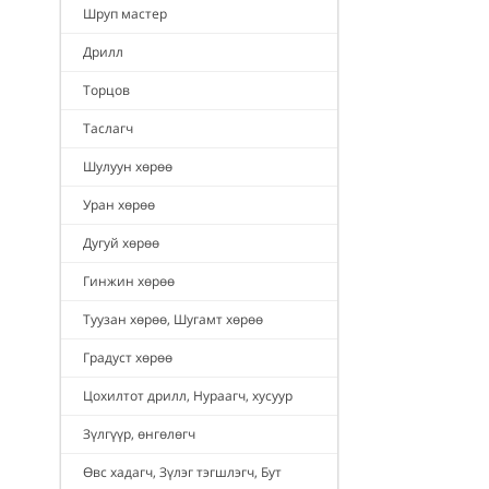
Шруп мастер
Дрилл
Торцов
Таслагч
Шулуун хөрөө
Уран хөрөө
Дугуй хөрөө
Гинжин хөрөө
Туузан хөрөө, Шугамт хөрөө
Градуст хөрөө
Цохилтот дрилл, Нураагч, хусуур
Зүлгүүр, өнгөлөгч
Өвс хадагч, Зүлэг тэгшлэгч, Бут