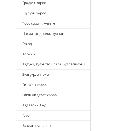
Градуст хөрөө
Шулуун хөрөө
Тоос сорогч, үлээгч
Цохилтот дрилл, нураагч
Бусад
Хөгжим
Хадуур, зүлэг тэгшлэгч, бут тэгшлэгч
Зүлгүүр, өнгөлөгч
Гинжин хөрөө
Олон үйлдэлт хөрөө
Хадаасны буу
Гэрэл
Захлагч, Фризер