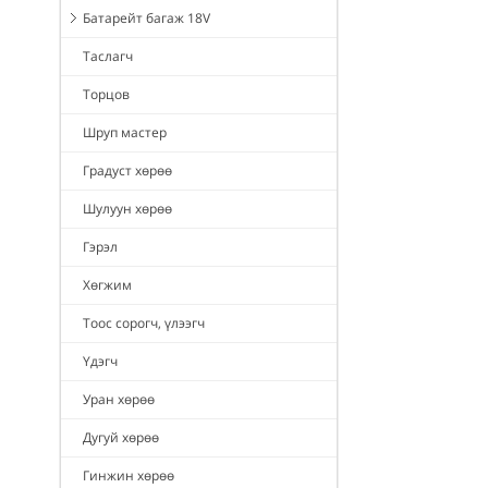
Батарейт багаж 18V
Таслагч
Торцов
Шруп мастер
Градуст хөрөө
Шулуун хөрөө
Гэрэл
Хөгжим
Тоос сорогч, үлээгч
Үдэгч
Уран хөрөө
Дугуй хөрөө
Гинжин хөрөө