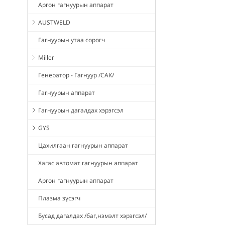
Аргон гагнуурын аппарат
AUSTWELD
Гагнуурын утаа сорогч
Miller
Генератор - Гагнуур /САК/
Гагнуурын аппарат
Гагнуурын дагалдах хэрэгсэл
GYS
Цахилгаан гагнуурын аппарат
Хагас автомат гагнуурын аппарат
Аргон гагнуурын аппарат
Плазма зүсэгч
Бусад дагалдах /баг,нэмэлт хэрэгсэл/