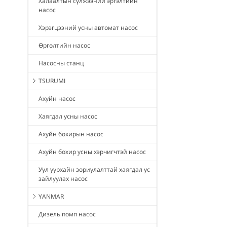
Халаалтын сүлжээний эргэлтийн
насос
Хэрэгцээний усны автомат насос
Өргөлтийн насос
Насосны станц
TSURUMI
Ахуйн насос
Хаягдал усны насос
Ахуйн бохирын насос
Ахуйн бохир усны хэрчигчтэй насос
Уул уурхайн зориулалттай хаягдал ус
зайлуулах насос
YANMAR
Дизель помп насос