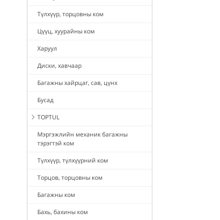
Түлхүүр, торцовны ком
Цүүц, хуурайны ком
Харуул
Диски, хавчаар
Багажны хайрцаг, сав, цүнх
Бусад
TOPTUL
Мэргэжлийн механик багажны
тэрэгтэй ком
Түлхүүр, түлхүүрний ком
Торцов, торцовны ком
Багажны ком
Бахь, бахины ком