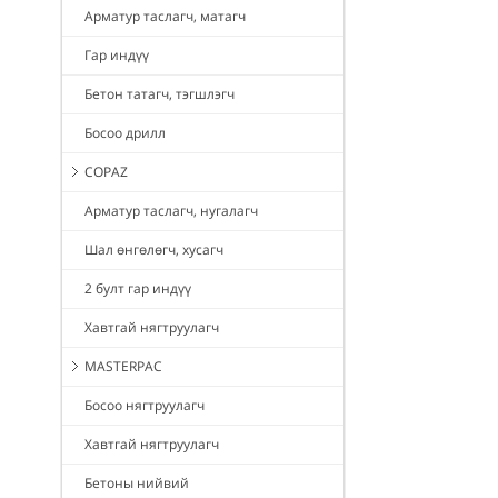
Арматур таслагч, матагч
Гар индүү
Бетон татагч, тэгшлэгч
Босоо дрилл
COPAZ
Арматур таслагч, нугалагч
Шал өнгөлөгч, хусагч
2 булт гар индүү
Хавтгай нягтруулагч
MASTERPAC
Босоо нягтруулагч
Хавтгай нягтруулагч
Бетоны нийвий