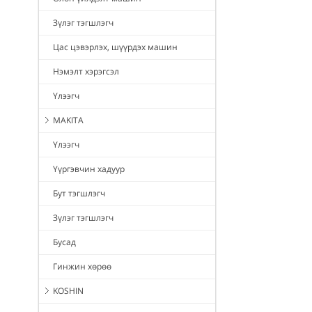
Зүлэг тэгшлэгч
Цас цэвэрлэх, шүүрдэх машин
Нэмэлт хэрэгсэл
Үлээгч
MAKITA
Үлээгч
Үүргэвчин хадуур
Бут тэгшлэгч
Зүлэг тэгшлэгч
Бусад
Гинжин хөрөө
KOSHIN