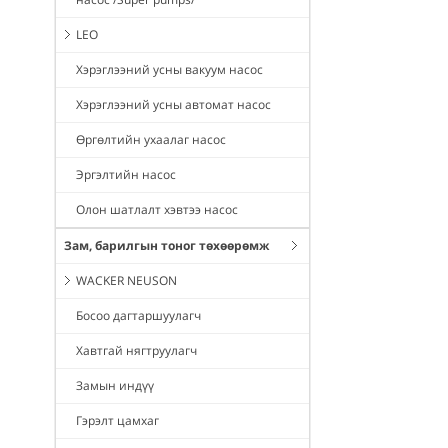
LEO
Хэрэглээний усны вакуум насос
Хэрэглээний усны автомат насос
Өргөлтийн ухаалаг насос
Эргэлтийн насос
Олон шатлалт хэвтээ насос
Зам, барилгын тоног төхөөрөмж
WACKER NEUSON
Босоо дагтаршуулагч
Хавтгай нягтруулагч
Замын индүү
Гэрэлт цамхаг