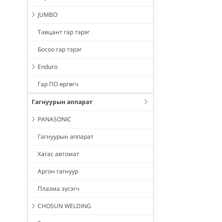
JUMBO
Тавцант гар тэрэг
Босоо гар тэрэг
Enduro
Гар ПО өргөгч
Гагнуурын аппарат
PANASONIC
Гагнуурын аппарат
Хагас автомат
Аргон гагнуур
Плазма зүсэгч
CHOSUN WELDING