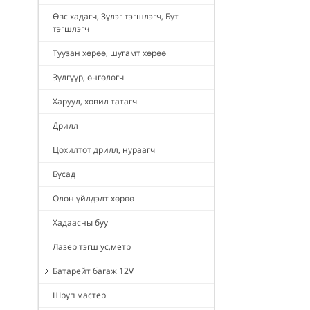
Өвс хадагч, Зүлэг тэгшлэгч, Бут
тэгшлэгч
Туузан хөрөө, шугамт хөрөө
Зүлгүүр, өнгөлөгч
Харуул, ховил татагч
Дрилл
Цохилтот дрилл, нураагч
Бусад
Олон үйлдэлт хөрөө
Хадаасны буу
Лазер тэгш ус,метр
Батарейт багаж 12V
Шруп мастер