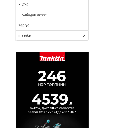
GYS
Албадан асаагч
Үер ус
inverter