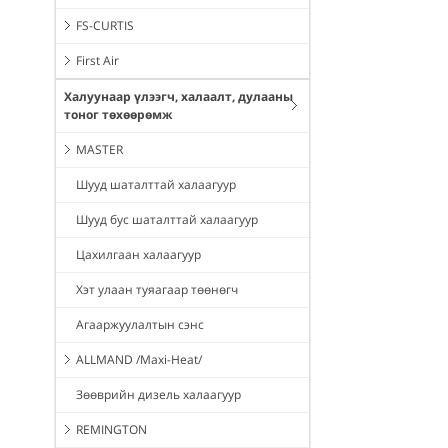
FS-CURTIS
First Air
Халуунаар үлээгч, халаалт, дулааны
тоног төхөөрөмж
MASTER
Шууд шаталттай халаагуур
Шууд бус шаталттай халаагуур
Цахилгаан халаагуур
Хэт улаан туяагаар төөнөгч
Агааржуулалтын сэнс
ALLMAND /Maxi-Heat/
Зөөврийн дизель халаагуур
REMINGTON