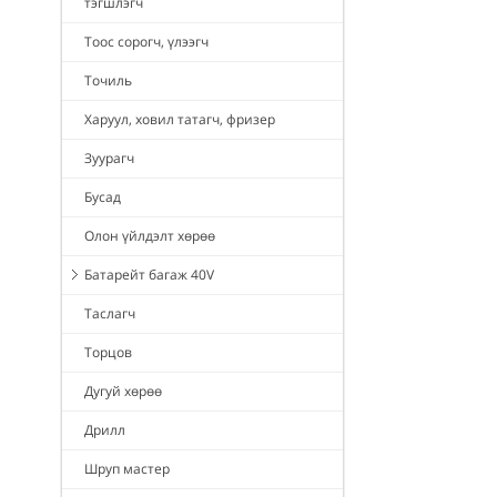
тэгшлэгч
Тоос сорогч, үлээгч
Точиль
Харуул, ховил татагч, фризер
Зуурагч
Бусад
Олон үйлдэлт хөрөө
Батарейт багаж 40V
Таслагч
Торцов
Дугуй хөрөө
Дрилл
Шруп мастер