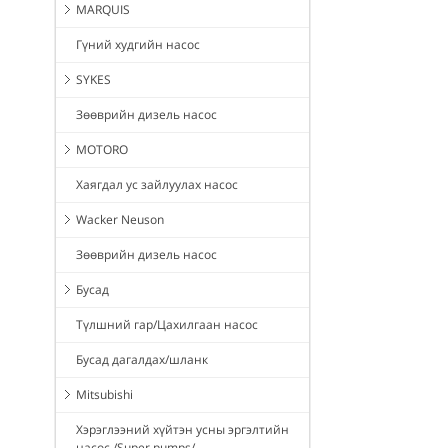
MARQUIS
Гүний худгийн насос
SYKES
Зөөврийн дизель насос
MOTORO
Хаягдал ус зайлуулах насос
Wacker Neuson
Зөөврийн дизель насос
Бусад
Түлшний гар/Цахилгаан насос
Бусад дагалдах/шланк
Mitsubishi
Хэрэглээний хүйтэн усны эргэлтийн
насос /Super pumps/