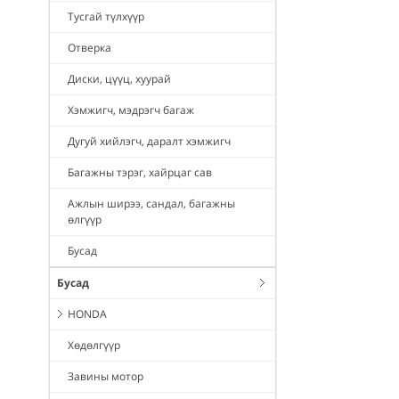
Тусгай түлхүүр
Отверка
Диски, цүүц, хуурай
Хэмжигч, мэдрэгч багаж
Дугуй хийлэгч, даралт хэмжигч
Багажны тэрэг, хайрцаг сав
Ажлын ширээ, сандал, багажны
өлгүүр
Бусад
Бусад
HONDA
Хөдөлгүүр
Завины мотор