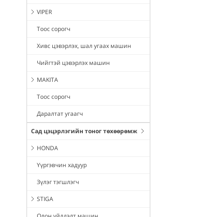
VIPER
Тоос сорогч
Хивс цэвэрлэх, шал угаах машин
Чийгтэй цэвэрлэх машин
MAKITA
Тоос сорогч
Даралтат угаагч
Сад цэцэрлэгийн тоног төхөөрөмж
HONDA
Үүргэвчин хадуур
Зүлэг тэгшлэгч
STIGA
Олон үйлдэлт машин