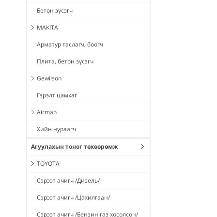
Бетон зүсэгч
MAKITA
Арматур таслагч, боогч
Плита, бетон зүсэгч
Gewilson
Гэрэлт цамхаг
Airman
Хийн нураагч
Агуулахын тоног төхөөрөмж
TOYOTA
Сэрээт ачигч /Дизель/
Сэрээт ачигч /Цахилгаан/
Сэрээт ачигч /Бензин газ хосолсон/