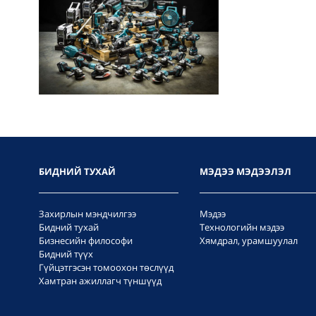
БИДНИЙ ТУХАЙ
МЭДЭЭ МЭДЭЭЛЭЛ
Захирлын мэндчилгээ
Мэдээ
Бидний тухай
Технологийн мэдээ
Бизнесийн философи
Хямдрал, урамшуулал
Бидний түүх
Гүйцэтгэсэн томоохон төслүүд
Хамтран ажиллагч түншүүд