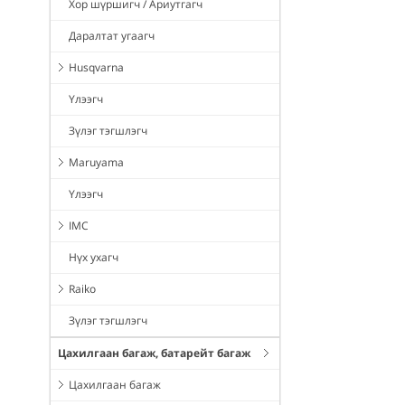
Хор шүршигч / Ариутгагч
Даралтат угаагч
Husqvarna
Үлээгч
Зүлэг тэгшлэгч
Maruyama
Үлээгч
IMC
Нүх ухагч
Raiko
Зүлэг тэгшлэгч
Цахилгаан багаж, батарейт багаж
Цахилгаан багаж