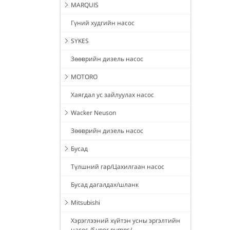
MARQUIS
Гүний худгийн насос
SYKES
Зөөврийн дизель насос
MOTORO
Хаягдал ус зайлуулах насос
Wacker Neuson
Зөөврийн дизель насос
Бусад
Түлшний гар/Цахилгаан насос
Бусад дагалдах/шланк
Mitsubishi
Хэрэглээний хүйтэн усны эргэлтийн
насос /Super pumps/