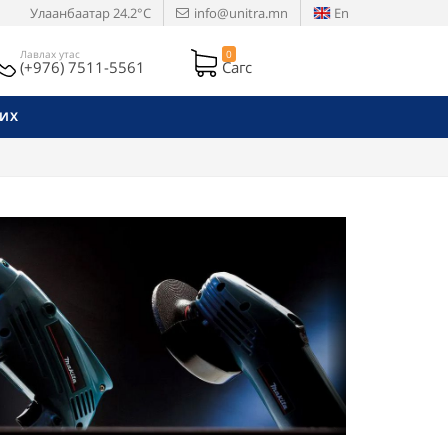
Улаанбаатар
24.2°C
info@unitra.mn
En
Лавлах утас
0
(+976) 7511-5561
Сагс
РИХ
Next