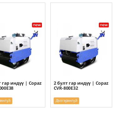
т гар индүү | Copaz
2 булт гар индүү | Copaz
000E38
CVR-800E32
рэнгүй
Дэлгэрэнгүй