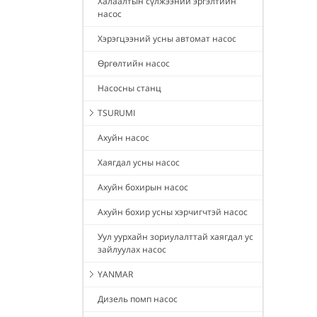
Халаалтын сүлжээний эргэлтийн
насос
Хэрэгцээний усны автомат насос
Өргөлтийн насос
Насосны станц
TSURUMI
Ахуйн насос
Хаягдал усны насос
Ахуйн бохирын насос
Ахуйн бохир усны хэрчигчтэй насос
Уул уурхайн зориулалттай хаягдал ус
зайлуулах насос
YANMAR
Дизель помп насос