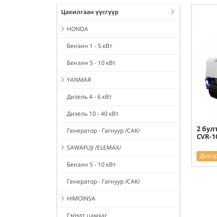
Цахилгаан үүсгүүр
HONDA
Бензин 1 - 5 кВт
Бензин 5 - 10 кВт
YANMAR
Дизель 4 - 6 кВт
Дизель 10 - 40 кВт
2 бул
Генератор - Гагнуур /САК/
CVR-1
SAWAFUJI /ELEMAX/
Дэлгэ
Бензин 5 - 10 кВт
Генератор - Гагнуур /САК/
HIMOINSA
Гэрэлт цамхаг