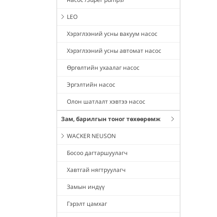
LEO
Хэрэглээний усны вакуум насос
Хэрэглээний усны автомат насос
Өргөлтийн ухаалаг насос
Эргэлтийн насос
Олон шатлалт хэвтээ насос
Зам, барилгын тоног төхөөрөмж
WACKER NEUSON
Босоо дагтаршуулагч
Хавтгай нягтруулагч
Замын индүү
Гэрэлт цамхаг