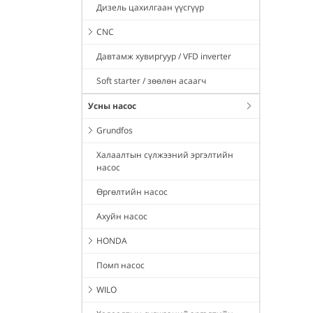
Дизель цахилгаан үүсгүүр
CNC
Давтамж хувиргуур / VFD inverter
Soft starter / зөөлөн асаагч
Усны насос
Grundfos
Халаалтын сүлжээний эргэлтийн
насос
Өргөлтийн насос
Ахуйн насос
HONDA
Помп насос
WILO