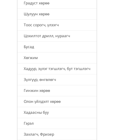
Градуст хөрөө
Шулуун хөрөө
Тоос сорогч, үлээгч
Цохилтот дрилл, нураагч
Бусад
Хөгжим
Хадуур, зүлэг тэгшлэгч, бут тэгшлэгч
Зүлгүүр, өнгөлөгч
Гинжин хөрөө
Олон үйлдэлт хөрөө
Хадаасны буу
Гэрэл
Захлагч, Фризер