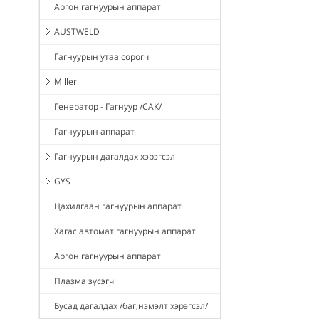
Аргон гагнуурын аппарат
AUSTWELD
Гагнуурын утаа сорогч
Miller
Генератор - Гагнуур /САК/
Гагнуурын аппарат
Гагнуурын дагалдах хэрэгсэл
GYS
Цахилгаан гагнуурын аппарат
Хагас автомат гагнуурын аппарат
Аргон гагнуурын аппарат
Плазма зүсэгч
Бусад дагалдах /баг,нэмэлт хэрэгсэл/