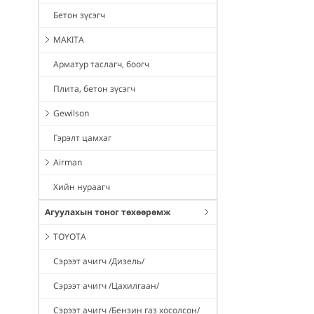
Бетон зүсэгч
MAKITA
Арматур таслагч, боогч
Плита, бетон зүсэгч
Gewilson
Гэрэлт цамхаг
Airman
Хийн нураагч
Агуулахын тоног төхөөрөмж
TOYOTA
Сэрээт ачигч /Дизель/
Сэрээт ачигч /Цахилгаан/
Сэрээт ачигч /Бензин газ хосолсон/