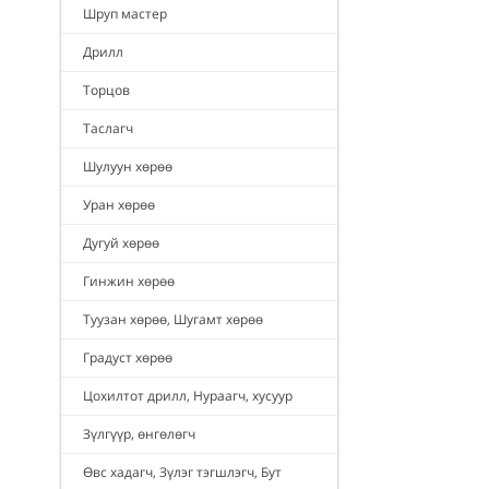
Шруп мастер
Дрилл
Торцов
Таслагч
Шулуун хөрөө
Уран хөрөө
Дугуй хөрөө
Гинжин хөрөө
Туузан хөрөө, Шугамт хөрөө
Градуст хөрөө
Цохилтот дрилл, Нураагч, хусуур
Зүлгүүр, өнгөлөгч
Өвс хадагч, Зүлэг тэгшлэгч, Бут