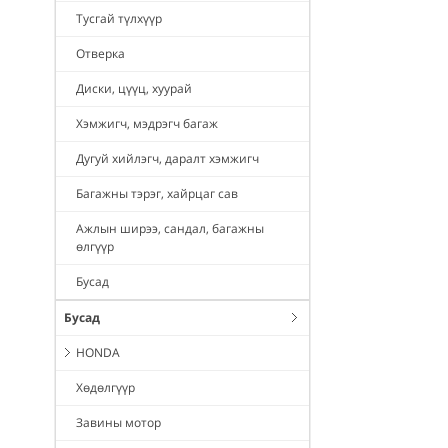
Тусгай түлхүүр
Отверка
Диски, цүүц, хуурай
Хэмжигч, мэдрэгч багаж
Дугуй хийлэгч, даралт хэмжигч
Багажны тэрэг, хайрцаг сав
Ажлын ширээ, сандал, багажны
өлгүүр
Бусад
Бусад
HONDA
Хөдөлгүүр
Завины мотор