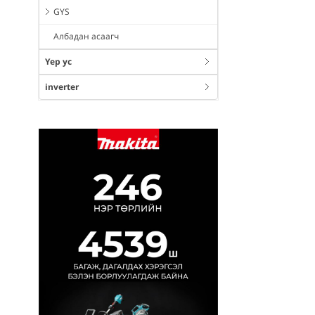
GYS
Албадан асаагч
Үер ус
inverter