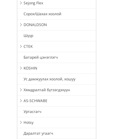
Sejong Flex
Сорох/Шахах хоолой
DONALDSON
Шүүр
CTEK
Батарей цэнэглэгч
KOSHIN
Ус дамжуулах хоолой, хошуу
Хямдралтай бүтээгдэхүүн
AS-SCHWABE
Уртасгагч
Hotsy
Даралтат угаагч