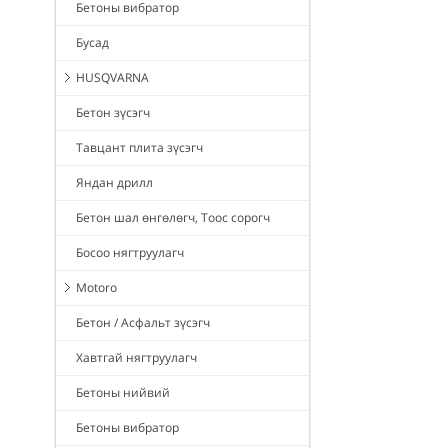
Бетоны вибратор
Бусад
HUSQVARNA
Бетон зүсэгч
Тавцант плита зүсэгч
Яндан дрилл
Бетон шал өнгөлөгч, Тоос сорогч
Босоо нягтруулагч
Motoro
Бетон / Асфальт зүсэгч
Хавтгай нягтруулагч
Бетоны нийвий
Бетоны вибратор