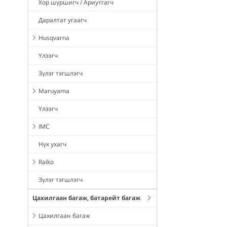
Хор шүршигч / Ариутгагч
Даралтат угаагч
Husqvarna
Үлээгч
Зүлэг тэгшлэгч
Maruyama
Үлээгч
IMC
Нүх ухагч
Raiko
Зүлэг тэгшлэгч
Цахилгаан багаж, батарейт багаж
Цахилгаан багаж