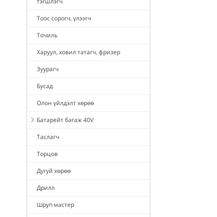
тэгшлэгч
Тоос сорогч, үлээгч
Точиль
Харуул, ховил татагч, фризер
Зуурагч
Бусад
Олон үйлдэлт хөрөө
Батарейт багаж 40V
Таслагч
Торцов
Дугуй хөрөө
Дрилл
Шруп мастер