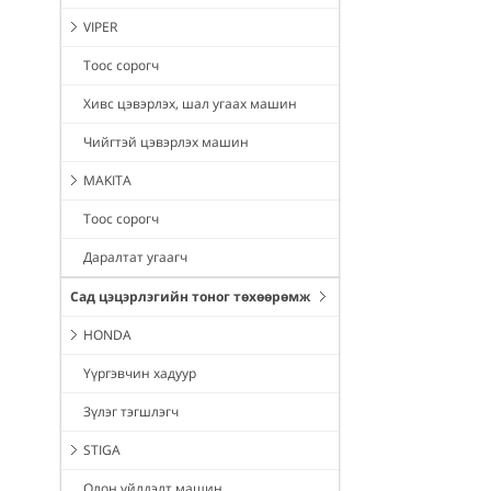
VIPER
Тоос сорогч
Хивс цэвэрлэх, шал угаах машин
Чийгтэй цэвэрлэх машин
MAKITA
Тоос сорогч
Даралтат угаагч
Сад цэцэрлэгийн тоног төхөөрөмж
HONDA
Үүргэвчин хадуур
Зүлэг тэгшлэгч
STIGA
Олон үйлдэлт машин