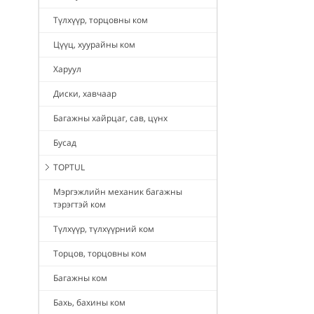
Түлхүүр, торцовны ком
Цүүц, хуурайны ком
Харуул
Диски, хавчаар
Багажны хайрцаг, сав, цүнх
Бусад
TOPTUL
Мэргэжлийн механик багажны
тэрэгтэй ком
Түлхүүр, түлхүүрний ком
Торцов, торцовны ком
Багажны ком
Бахь, бахины ком