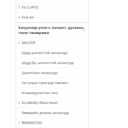
FS-CURTIS
First Air
Халуунаар үлээгч, халаалт, дулааны
тоног төхөөрөмж
MASTER
Шууд шаталттай халаагуур
Шууд бус шаталттай халаагуур
Цахилгаан халаагуур
Хэт улаан туяагаар төөнөгч
Агааржуулалтын сэнс
ALLMAND /Maxi-Heat/
Зөөврийн дизель халаагуур
REMINGTON