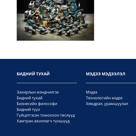
БИДНИЙ ТУХАЙ
МЭДЭЭ МЭДЭЭЛЭЛ
Захирлын мэндчилгээ
Мэдээ
Бидний тухай
Технологийн мэдээ
Бизнесийн философи
Хямдрал, урамшуулал
Бидний түүх
Гүйцэтгэсэн томоохон төслүүд
Хамтран ажиллагч түншүүд