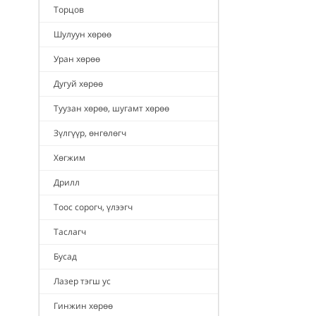
Торцов
Шулуун хөрөө
Уран хөрөө
Дугуй хөрөө
Туузан хөрөө, шугамт хөрөө
Зүлгүүр, өнгөлөгч
Хөгжим
Дрилл
Тоос сорогч, үлээгч
Таслагч
Бусад
Лазер тэгш ус
Гинжин хөрөө