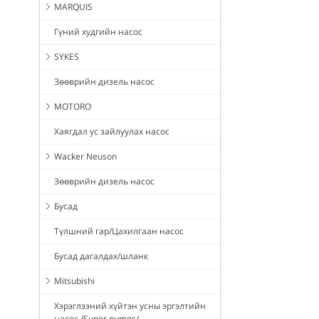
MARQUIS
Гүний худгийн насос
SYKES
Зөөврийн дизель насос
MOTORO
Хаягдал ус зайлуулах насос
Wacker Neuson
Зөөврийн дизель насос
Бусад
Түлшний гар/Цахилгаан насос
Бусад дагалдах/шланк
Mitsubishi
Хэрэглээний хүйтэн усны эргэлтийн
насос /Super pumps/