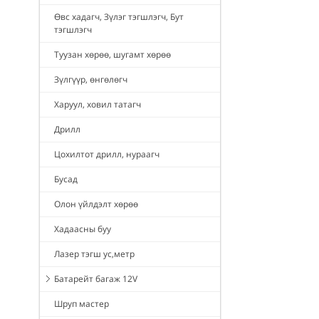
Өвс хадагч, Зүлэг тэгшлэгч, Бут
тэгшлэгч
Туузан хөрөө, шугамт хөрөө
Зүлгүүр, өнгөлөгч
Харуул, ховил татагч
Дрилл
Цохилтот дрилл, нураагч
Бусад
Олон үйлдэлт хөрөө
Хадаасны буу
Лазер тэгш ус,метр
Батарейт багаж 12V
Шруп мастер