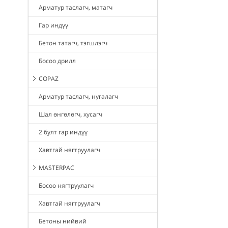
Арматур таслагч, матагч
Гар индүү
Бетон татагч, тэгшлэгч
Босоо дрилл
COPAZ
Арматур таслагч, нугалагч
Шал өнгөлөгч, хусагч
2 булт гар индүү
Хавтгай нягтруулагч
MASTERPAC
Босоо нягтруулагч
Хавтгай нягтруулагч
Бетоны нийвий