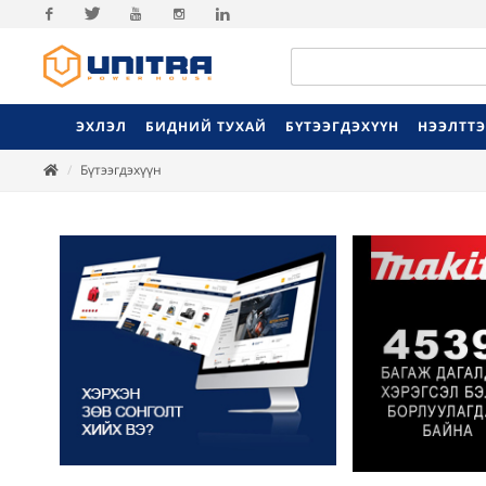
Facebook
Twitter
Youtube
Instagram
Linkedin
ЭХЛЭЛ
БИДНИЙ ТУХАЙ
БҮТЭЭГДЭХҮҮН
НЭЭЛТТ
Бүтээгдэхүүн
Previ