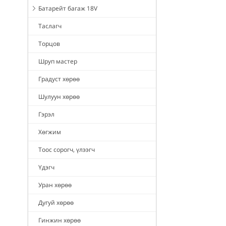
Батарейт багаж 18V
Таслагч
Торцов
Шруп мастер
Градуст хөрөө
Шулуун хөрөө
Гэрэл
Хөгжим
Тоос сорогч, үлээгч
Үдэгч
Уран хөрөө
Дугуй хөрөө
Гинжин хөрөө