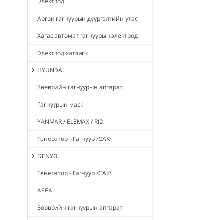
Электрод
Аргон гагнуурын дүүргэлтийн утас
Хагас автомат гагнуурын электрод
Электрод хатаагч
HYUNDAI
Зөөврийн гагнуурын аппарат
Гагнуурын маск
YANMAR / ELEMAX / RID
Генератор - Гагнуур /САК/
DENYO
Генератор - Гагнуур /САК/
ASEA
Зөөврийн гагнуурын аппарат