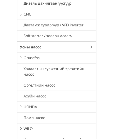
Дизель цахилгаан үүсгүүр
CNC
Давтамж хувиргуур / VFD inverter
Soft starter / зөөлөн асаагч
Усны насос
Grundfos
Халаалтын сүлжээний эргэлтийн
насос
Өргөлтийн насос
Ахуйн насос
HONDA
Помп насос
WILO