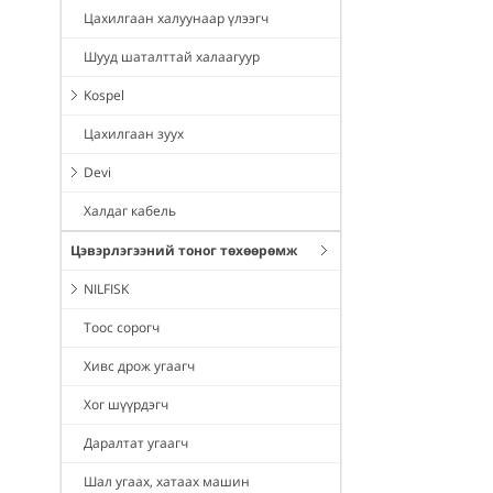
Цахилгаан халуунаар үлээгч
Шууд шаталттай халаагуур
Kospel
Цахилгаан зуух
Devi
Халдаг кабель
Цэвэрлэгээний тоног төхөөрөмж
NILFISK
Тоос сорогч
Хивс дрож угаагч
Хог шүүрдэгч
Даралтат угаагч
Шал угаах, хатаах машин