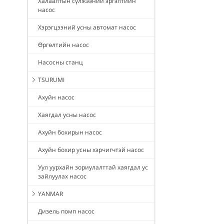
Халаалтын сүлжээний эргэлтийн
насос
Хэрэгцээний усны автомат насос
Өргөлтийн насос
Насосны станц
TSURUMI
Ахуйн насос
Хаягдал усны насос
Ахуйн бохирын насос
Ахуйн бохир усны хэрчигчтэй насос
Уул уурхайн зориулалттай хаягдал ус
зайлуулах насос
YANMAR
Дизель помп насос