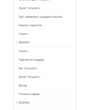
Зүлэг тэгшлэгч
Цас цэвэрлэх, шүүрдэх машин
Нэмэлт хэрэгсэл
Үлээгч
MAKITA
Үлээгч
Үүргэвчин хадуур
Бут тэгшлэгч
Зүлэг тэгшлэгч
Бусад
Гинжин хөрөө
KOSHIN