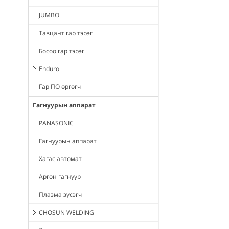
JUMBO
Тавцант гар тэрэг
Босоо гар тэрэг
Enduro
Гар ПО өргөгч
Гагнуурын аппарат
PANASONIC
Гагнуурын аппарат
Хагас автомат
Аргон гагнуур
Плазма зүсэгч
CHOSUN WELDING