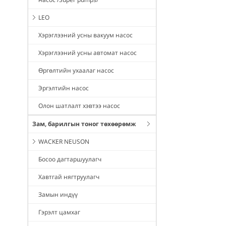
LEO
Хэрэглээний усны вакуум насос
Хэрэглээний усны автомат насос
Өргөлтийн ухаалаг насос
Эргэлтийн насос
Олон шатлалт хэвтээ насос
Зам, барилгын тоног төхөөрөмж
WACKER NEUSON
Босоо дагтаршуулагч
Хавтгай нягтруулагч
Замын индүү
Гэрэлт цамхаг