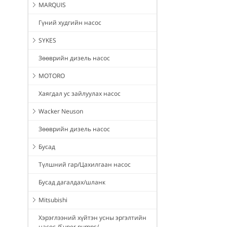
MARQUIS
Гүний худгийн насос
SYKES
Зөөврийн дизель насос
MOTORO
Хаягдал ус зайлуулах насос
Wacker Neuson
Зөөврийн дизель насос
Бусад
Түлшний гар/Цахилгаан насос
Бусад дагалдах/шланк
Mitsubishi
Хэрэглээний хүйтэн усны эргэлтийн
насос /Super pumps/