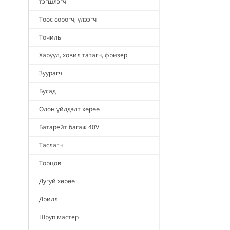
тэгшлэгч
Тоос сорогч, үлээгч
Точиль
Харуул, ховил татагч, фризер
Зуурагч
Бусад
Олон үйлдэлт хөрөө
Батарейт багаж 40V
Таслагч
Торцов
Дугуй хөрөө
Дрилл
Шруп мастер