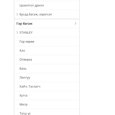
Цохилтот дрилл
Бусад багаж, хэрэгсэл
Гар багаж
STANLEY
Гар хөрөө
Алх
Отверка
Бахь
Лантуу
Хайч, Таслагч
Хутга
Метр
Тэгш ус