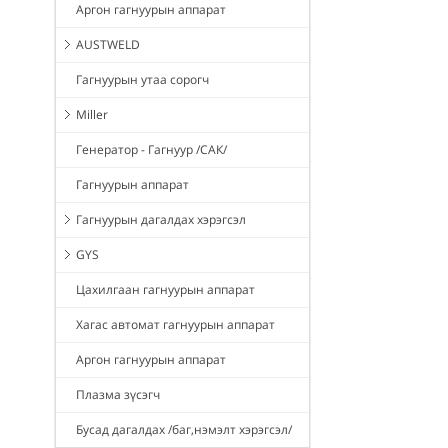
Аргон гагнуурын аппарат
AUSTWELD
Гагнуурын утаа сорогч
Miller
Генератор - Гагнуур /САК/
Гагнуурын аппарат
Гагнуурын дагалдах хэрэгсэл
GYS
Цахилгаан гагнуурын аппарат
Хагас автомат гагнуурын аппарат
Аргон гагнуурын аппарат
Плазма зүсэгч
Бусад дагалдах /баг,нэмэлт хэрэгсэл/