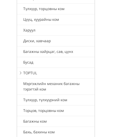
Түлхүүр, торцовны ком
Цүүц, хуурайны ком
Харуул
Диски, хавчаар
Багажны хайрцаг, сав, цүнх
Бусад
TOPTUL
Мэргэжлийн механик багажны
тэрэгтэй ком
Түлхүүр, түлхүүрний ком
Торцов, торцовны ком
Багажны ком
Бахь, бахины ком