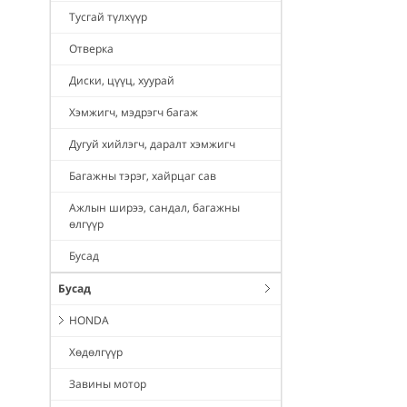
Тусгай түлхүүр
Отверка
Диски, цүүц, хуурай
Хэмжигч, мэдрэгч багаж
Дугуй хийлэгч, даралт хэмжигч
Багажны тэрэг, хайрцаг сав
Ажлын ширээ, сандал, багажны
өлгүүр
Бусад
Бусад
HONDA
Хөдөлгүүр
Завины мотор