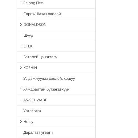
Sejong Flex
Сорох/Шахах хоолой
DONALDSON
Шүүр
CTEK
Батарей цэнэглэгч
KOSHIN
Ус дамжуулах хоолой, хошуу
Хямдралтай бүтээгдэхүүн
AS-SCHWABE
Уртасгагч
Hotsy
Даралтат угаагч