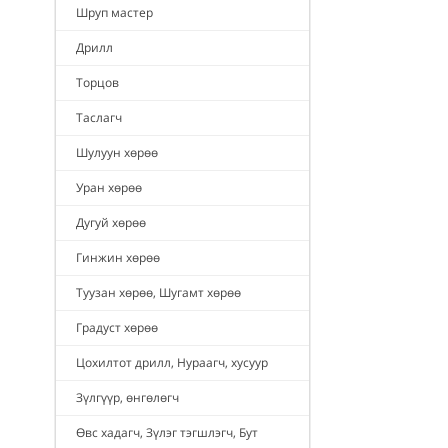
Шруп мастер
Дрилл
Торцов
Таслагч
Шулуун хөрөө
Уран хөрөө
Дугуй хөрөө
Гинжин хөрөө
Туузан хөрөө, Шугамт хөрөө
Градуст хөрөө
Цохилтот дрилл, Нураагч, хусуур
Зүлгүүр, өнгөлөгч
Өвс хадагч, Зүлэг тэгшлэгч, Бут