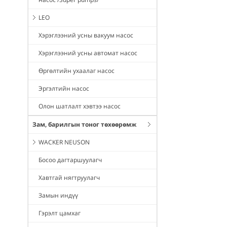
LEO
Хэрэглээний усны вакуум насос
Хэрэглээний усны автомат насос
Өргөлтийн ухаалаг насос
Эргэлтийн насос
Олон шатлалт хэвтээ насос
Зам, барилгын тоног төхөөрөмж
WACKER NEUSON
Босоо дагтаршуулагч
Хавтгай нягтруулагч
Замын индүү
Гэрэлт цамхаг