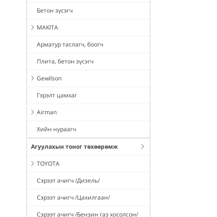
Бетон зүсэгч
MAKITA
Арматур таслагч, боогч
Плита, бетон зүсэгч
Gewilson
Гэрэлт цамхаг
Airman
Хийн нураагч
Агуулахын тоног төхөөрөмж
TOYOTA
Сэрээт ачигч /Дизель/
Сэрээт ачигч /Цахилгаан/
Сэрээт ачигч /Бензин газ хосолсон/