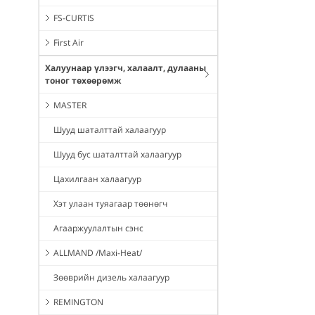
FS-CURTIS
First Air
Халуунаар үлээгч, халаалт, дулааны
тоног төхөөрөмж
MASTER
Шууд шаталттай халаагуур
Шууд бус шаталттай халаагуур
Цахилгаан халаагуур
Хэт улаан туяагаар төөнөгч
Агааржуулалтын сэнс
ALLMAND /Maxi-Heat/
Зөөврийн дизель халаагуур
REMINGTON