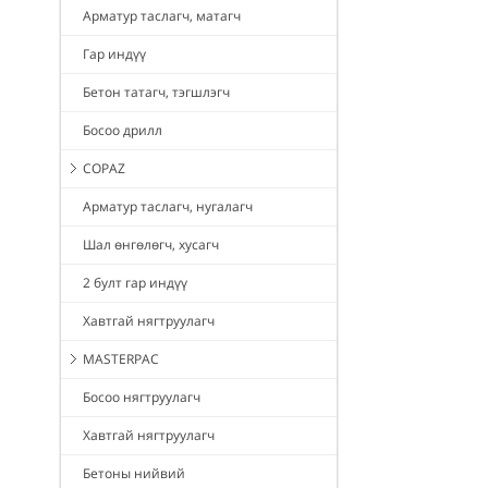
Арматур таслагч, матагч
Гар индүү
Бетон татагч, тэгшлэгч
Босоо дрилл
COPAZ
Арматур таслагч, нугалагч
Шал өнгөлөгч, хусагч
2 булт гар индүү
Хавтгай нягтруулагч
MASTERPAC
Босоо нягтруулагч
Хавтгай нягтруулагч
Бетоны нийвий