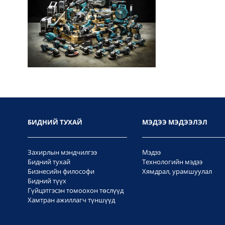
БИДНИЙ ТУХАЙ
МЭДЭЭ МЭДЭЭЛЭЛ
Захирлын мэндчилгээ
Мэдээ
Бидний тухай
Технологийн мэдээ
Бизнесийн философи
Хямдрал, урамшуулал
Бидний түүх
Гүйцэтгэсэн томоохон төслүүд
Хамтран ажиллагч түншүүд