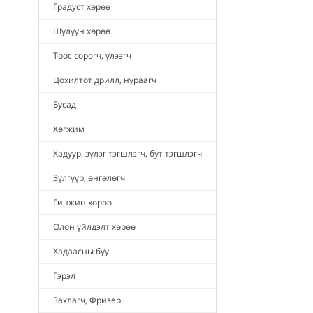
Градуст хөрөө
Шулуун хөрөө
Тоос сорогч, үлээгч
Цохилтот дрилл, нураагч
Бусад
Хөгжим
Хадуур, зүлэг тэгшлэгч, бут тэгшлэгч
Зүлгүүр, өнгөлөгч
Гинжин хөрөө
Олон үйлдэлт хөрөө
Хадаасны буу
Гэрэл
Захлагч, Фризер