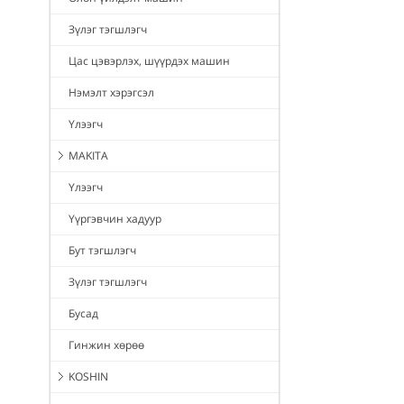
Зүлэг тэгшлэгч
Цас цэвэрлэх, шүүрдэх машин
Нэмэлт хэрэгсэл
Үлээгч
MAKITA
Үлээгч
Үүргэвчин хадуур
Бут тэгшлэгч
Зүлэг тэгшлэгч
Бусад
Гинжин хөрөө
KOSHIN