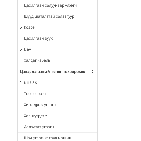
Цахилгаан халуунаар үлээгч
Шууд шаталттай халаагуур
Kospel
Цахилгаан зуух
Devi
Халдаг кабель
Цэвэрлэгээний тоног төхөөрөмж
NILFISK
Тоос сорогч
Хивс дрож угаагч
Хог шүүрдэгч
Даралтат угаагч
Шал угаах, хатаах машин