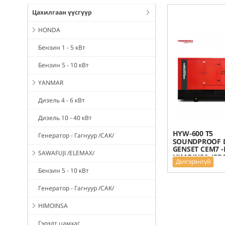
Цахилгаан үүсгүүр
HONDA
Бензин 1 - 5 кВт
Бензин 5 - 10 кВт
YANMAR
Дизель 4 - 6 кВт
Дизель 10 - 40 кВт
HYW-600 T5
Генератор - Гагнуур /САК/
SOUNDPROOF D
GENSET CEM7 -
SAWAFUJI /ELEMAX/
HIMOINSA /SP
Дэлгэрэнгүй
Бензин 5 - 10 кВт
Генератор - Гагнуур /САК/
HIMOINSA
Гэрэлт цамхаг