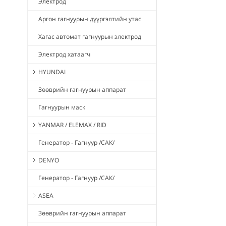
Электрод
Аргон гагнуурын дүүргэлтийн утас
Хагас автомат гагнуурын электрод
Электрод хатаагч
HYUNDAI
Зөөврийн гагнуурын аппарат
Гагнуурын маск
YANMAR / ELEMAX / RID
Генератор - Гагнуур /САК/
DENYO
Генератор - Гагнуур /САК/
ASEA
Зөөврийн гагнуурын аппарат