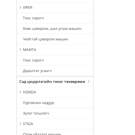
VIPER
Тоос сорогч
Хивс цэвэрлэх, шал угаах машин
Чийгтэй цэвэрлэх машин
MAKITA
Тоос сорогч
Даралтат угаагч
Сад цэцэрлэгийн тоног төхөөрөмж
HONDA
Үүргэвчин хадуур
Зүлэг тэгшлэгч
STIGA
Олон үйлдэлт машин