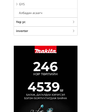
GYS
Албадан асаагч
Үер ус
inverter