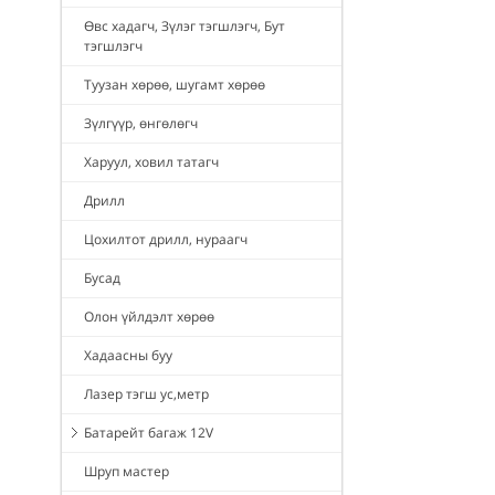
Өвс хадагч, Зүлэг тэгшлэгч, Бут
тэгшлэгч
Туузан хөрөө, шугамт хөрөө
Зүлгүүр, өнгөлөгч
Харуул, ховил татагч
Дрилл
Цохилтот дрилл, нураагч
Бусад
Олон үйлдэлт хөрөө
Хадаасны буу
Лазер тэгш ус,метр
Батарейт багаж 12V
Шруп мастер