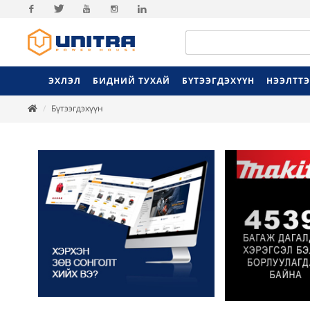
Facebook
Twitter
Youtube
Instagram
Linkedin
ЭХЛЭЛ
БИДНИЙ ТУХАЙ
БҮТЭЭГДЭХҮҮН
НЭЭЛТТ
Бүтээгдэхүүн
Previ