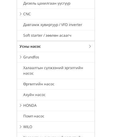
Дизель цахилгаан үүсгүүр
CNC
Давтамж хувиргуур / VFD inverter
Soft starter / зөөлөн асаагч
Усны насос
Grundfos
Халаалтын сүлжээний эргэлтийн
насос
Өргөлтийн насос
Ахуйн насос
HONDA
Помп насос
WILO