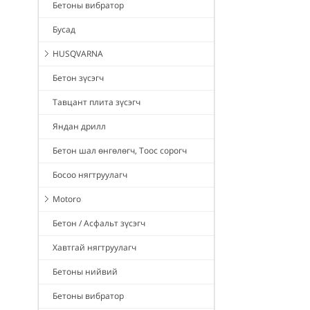
Бетоны вибратор
Бусад
HUSQVARNA
Бетон зүсэгч
Тавцант плита зүсэгч
Яндан дрилл
Бетон шал өнгөлөгч, Тоос сорогч
Босоо нягтруулагч
Motoro
Бетон / Асфальт зүсэгч
Хавтгай нягтруулагч
Бетоны нийвий
Бетоны вибратор