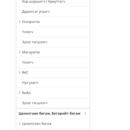
Хор шүршигч / Ариутгагч
Даралтат угаагч
Husqvarna
Үлээгч
Зүлэг тэгшлэгч
Maruyama
Үлээгч
IMC
Нүх ухагч
Raiko
Зүлэг тэгшлэгч
Цахилгаан багаж, батарейт багаж
Цахилгаан багаж