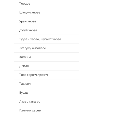
Торцов
Шулуун хөрөө
Уран хөрөө
Дугуй хөрөө
Туузан хөрөө, шугамт хөрөө
Зүлгүүр, өнгөлөгч
Хөгжим
Дрилл
Тоос сорогч, үлээгч
Таслагч
Бусад
Лазер тэгш ус
Гинжин хөрөө