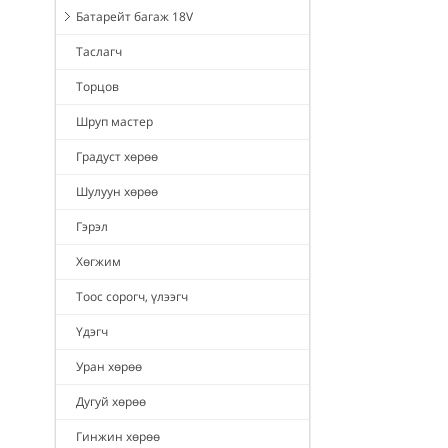
Батарейт багаж 18V
Таслагч
Торцов
Шруп мастер
Градуст хөрөө
Шулуун хөрөө
Гэрэл
Хөгжим
Тоос сорогч, үлээгч
Үдэгч
Уран хөрөө
Дугуй хөрөө
Гинжин хөрөө