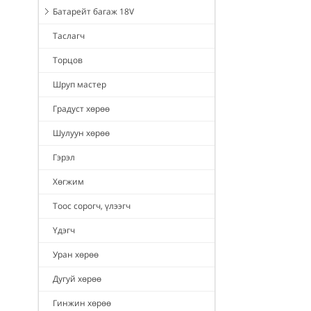
Батарейт багаж 18V
Таслагч
Торцов
Шруп мастер
Градуст хөрөө
Шулуун хөрөө
Гэрэл
Хөгжим
Тоос сорогч, үлээгч
Үдэгч
Уран хөрөө
Дугуй хөрөө
Гинжин хөрөө