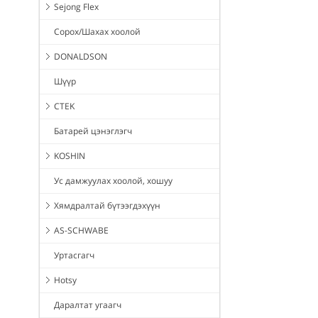
Sejong Flex
Сорох/Шахах хоолой
DONALDSON
Шүүр
CTEK
Батарей цэнэглэгч
KOSHIN
Ус дамжуулах хоолой, хошуу
Хямдралтай бүтээгдэхүүн
AS-SCHWABE
Уртасгагч
Hotsy
Даралтат угаагч