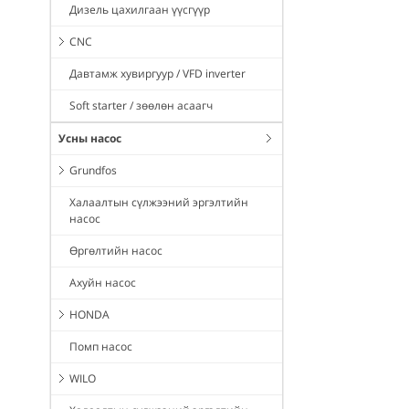
Дизель цахилгаан үүсгүүр
CNC
Давтамж хувиргуур / VFD inverter
Soft starter / зөөлөн асаагч
Усны насос
Grundfos
Халаалтын сүлжээний эргэлтийн
насос
Өргөлтийн насос
Ахуйн насос
HONDA
Помп насос
WILO