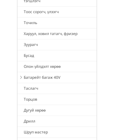
тэгшлэгч
Тоос сорогч, үлээгч
Точиль
Харуул, ховил татагч, фризер
Зуурагч
Бусад
Олон үйлдэлт хөрөө
Батарейт багаж 40V
Таслагч
Торцов
Дугуй хөрөө
Дрилл
Шруп мастер