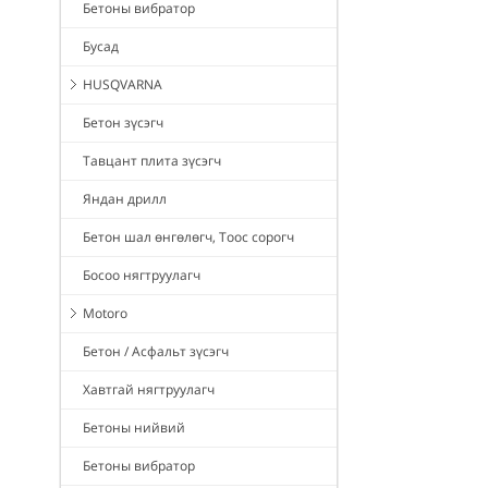
Бетоны вибратор
Бусад
HUSQVARNA
Бетон зүсэгч
Тавцант плита зүсэгч
Яндан дрилл
Бетон шал өнгөлөгч, Тоос сорогч
Босоо нягтруулагч
Motoro
Бетон / Асфальт зүсэгч
Хавтгай нягтруулагч
Бетоны нийвий
Бетоны вибратор