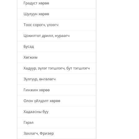
Градуст хөрөө
Шулуун хөрөө
Тоос сорогч, үлээгч
Цохилтот дрилл, нураагч
Бусад
Хөгжим
Хадуур, зүлэг тэгшлэгч, бут тэгшлэгч
Зүлгүүр, өнгөлөгч
Гинжин хөрөө
Олон үйлдэлт хөрөө
Хадаасны буу
Гэрэл
Захлагч, Фризер