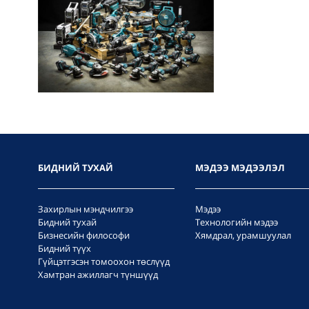
БИДНИЙ ТУХАЙ
МЭДЭЭ МЭДЭЭЛЭЛ
Захирлын мэндчилгээ
Мэдээ
Бидний тухай
Технологийн мэдээ
Бизнесийн философи
Хямдрал, урамшуулал
Бидний түүх
Гүйцэтгэсэн томоохон төслүүд
Хамтран ажиллагч түншүүд