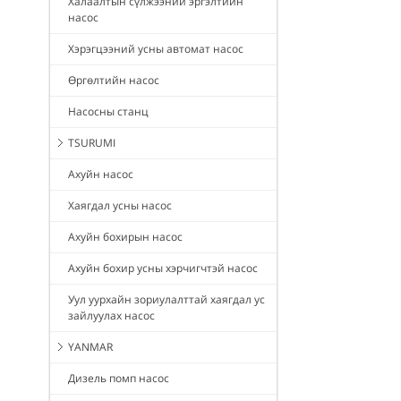
Халаалтын сүлжээний эргэлтийн
насос
Хэрэгцээний усны автомат насос
Өргөлтийн насос
Насосны станц
TSURUMI
Ахуйн насос
Хаягдал усны насос
Ахуйн бохирын насос
Ахуйн бохир усны хэрчигчтэй насос
Уул уурхайн зориулалттай хаягдал ус
зайлуулах насос
YANMAR
Дизель помп насос