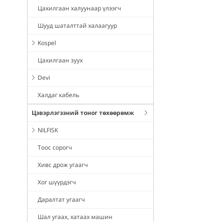
Цахилгаан халуунаар үлээгч
Шууд шаталттай халаагуур
Kospel
Цахилгаан зуух
Devi
Халдаг кабель
Цэвэрлэгээний тоног төхөөрөмж
NILFISK
Тоос сорогч
Хивс дрож угаагч
Хог шүүрдэгч
Даралтат угаагч
Шал угаах, хатаах машин