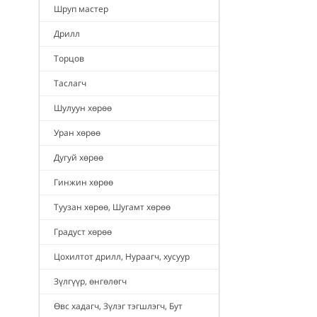
Шруп мастер
Дрилл
Торцов
Таслагч
Шулуун хөрөө
Уран хөрөө
Дугуй хөрөө
Гинжин хөрөө
Туузан хөрөө, Шугамт хөрөө
Градуст хөрөө
Цохилтот дрилл, Нураагч, хусуур
Зүлгүүр, өнгөлөгч
Өвс хадагч, Зүлэг тэгшлэгч, Бут