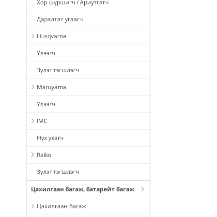
Хор шүршигч / Ариутгагч
Даралтат угаагч
Husqvarna
Үлээгч
Зүлэг тэгшлэгч
Maruyama
Үлээгч
IMC
Нүх ухагч
Raiko
Зүлэг тэгшлэгч
Цахилгаан багаж, батарейт багаж
Цахилгаан багаж