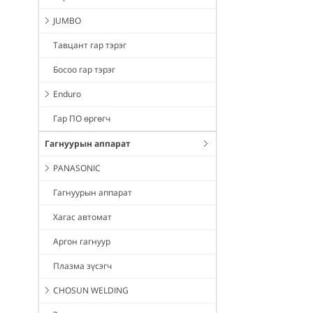
JUMBO
Тавцант гар тэрэг
Босоо гар тэрэг
Enduro
Гар ПО өргөгч
Гагнуурын аппарат
PANASONIC
Гагнуурын аппарат
Хагас автомат
Аргон гагнуур
Плазма зүсэгч
CHOSUN WELDING