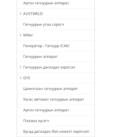
Аргон гагнуурын аппарат
AUSTWELD
Гагнуурын утаа сорогч
Miller
Генератор - Гагнуур /САК/
Гагнуурын аппарат
Гагнуурын дагалдах хэрэгсэл
GYS
Цахилгаан гагнуурын аппарат
Хагас автомат гагнуурын аппарат
Аргон гагнуурын аппарат
Плазма зүсэгч
Бусад дагалдах /баг,нэмэлт хэрэгсэл/