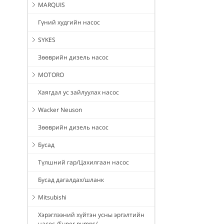
MARQUIS
Гүний худгийн насос
SYKES
Зөөврийн дизель насос
MOTORO
Хаягдал ус зайлуулах насос
Wacker Neuson
Зөөврийн дизель насос
Бусад
Түлшний гар/Цахилгаан насос
Бусад дагалдах/шланк
Mitsubishi
Хэрэглээний хүйтэн усны эргэлтийн
насос /Super pumps/