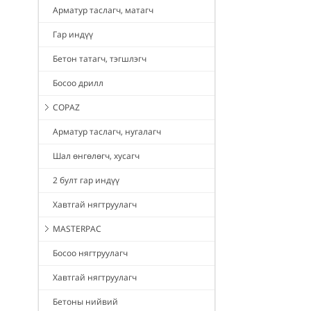
Арматур таслагч, матагч
Гар индүү
Бетон татагч, тэгшлэгч
Босоо дрилл
COPAZ
Арматур таслагч, нугалагч
Шал өнгөлөгч, хусагч
2 булт гар индүү
Хавтгай нягтруулагч
MASTERPAC
Босоо нягтруулагч
Хавтгай нягтруулагч
Бетоны нийвий