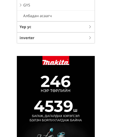
GYS
Албадан асаагч
Үер ус
inverter