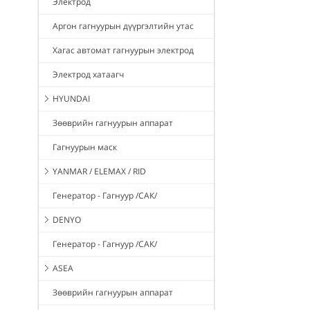
Электрод
Аргон гагнуурын дүүргэлтийн утас
Хагас автомат гагнуурын электрод
Электрод хатаагч
HYUNDAI
Зөөврийн гагнуурын аппарат
Гагнуурын маск
YANMAR / ELEMAX / RID
Генератор - Гагнуур /САК/
DENYO
Генератор - Гагнуур /САК/
ASEA
Зөөврийн гагнуурын аппарат