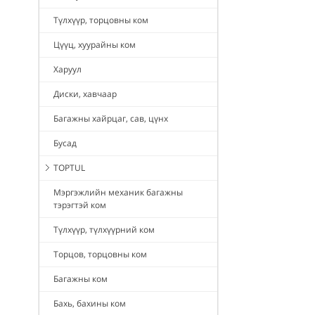
Түлхүүр, торцовны ком
Цүүц, хуурайны ком
Харуул
Диски, хавчаар
Багажны хайрцаг, сав, цүнх
Бусад
TOPTUL
Мэргэжлийн механик багажны
тэрэгтэй ком
Түлхүүр, түлхүүрний ком
Торцов, торцовны ком
Багажны ком
Бахь, бахины ком