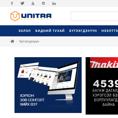
Facebook
Twitter
Youtube
Instagram
Linkedin
ЭХЛЭЛ
БИДНИЙ ТУХАЙ
БҮТЭЭГДЭХҮҮН
НЭЭЛТТ
Бүтээгдэхүүн
Previ