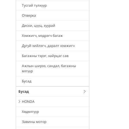
Тусгай түлхүүр
Отверка
Диски, цүүц, хуурай
Хэмжигч, мэдрэгч багаж
Дугуй хийлэгч, даралт хэмжигч
Багажны тэрэг, хайрцаг сав
Ажлын ширээ, сандал, багажны
өлгүүр
Бусад
Бусад
HONDA
Хөдөлгүүр
Завины мотор