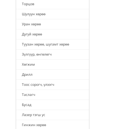
Торцов
Шулуун хөрөө
Уран хөрөө
Дугуй хөрөө
Туузан хөрөө, шугамт хөрөө
Зүлгүүр, өнгөлөгч
Хөгжим
Дрилл
Тоос сорогч, үлээгч
Таслагч
Бусад
Лазер тэгш ус
Гинжин хөрөө