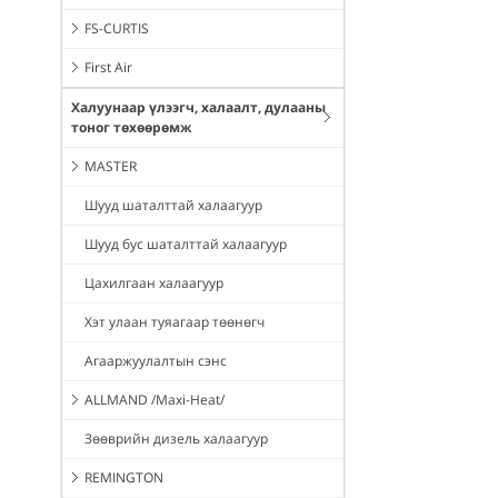
FS-CURTIS
First Air
Халуунаар үлээгч, халаалт, дулааны
тоног төхөөрөмж
MASTER
Шууд шаталттай халаагуур
Шууд бус шаталттай халаагуур
Цахилгаан халаагуур
Хэт улаан туяагаар төөнөгч
Агааржуулалтын сэнс
ALLMAND /Maxi-Heat/
Зөөврийн дизель халаагуур
REMINGTON