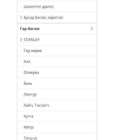
Цохилтот дрилл
Бусад багаж, хэрэгсэл
Гар багаж
STANLEY
Гар хөрөө
Алх
Отверка
Бахь
Лантуу
Хайч, Таслагч
Хутга
Метр
Тэгш ус