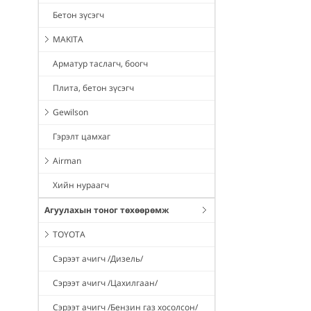
Бетон зүсэгч
MAKITA
Арматур таслагч, боогч
Плита, бетон зүсэгч
Gewilson
Гэрэлт цамхаг
Airman
Хийн нураагч
Агуулахын тоног төхөөрөмж
TOYOTA
Сэрээт ачигч /Дизель/
Сэрээт ачигч /Цахилгаан/
Сэрээт ачигч /Бензин газ хосолсон/