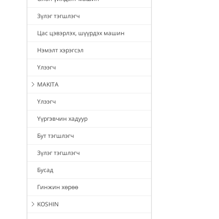
Зүлэг тэгшлэгч
Цас цэвэрлэх, шүүрдэх машин
Нэмэлт хэрэгсэл
Үлээгч
MAKITA
Үлээгч
Үүргэвчин хадуур
Бут тэгшлэгч
Зүлэг тэгшлэгч
Бусад
Гинжин хөрөө
KOSHIN