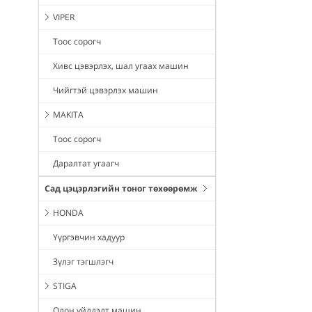
VIPER
Тоос сорогч
Хивс цэвэрлэх, шал угаах машин
Чийгтэй цэвэрлэх машин
MAKITA
Тоос сорогч
Даралтат угаагч
Сад цэцэрлэгийн тоног төхөөрөмж
HONDA
Үүргэвчин хадуур
Зүлэг тэгшлэгч
STIGA
Олон үйлдэлт машин