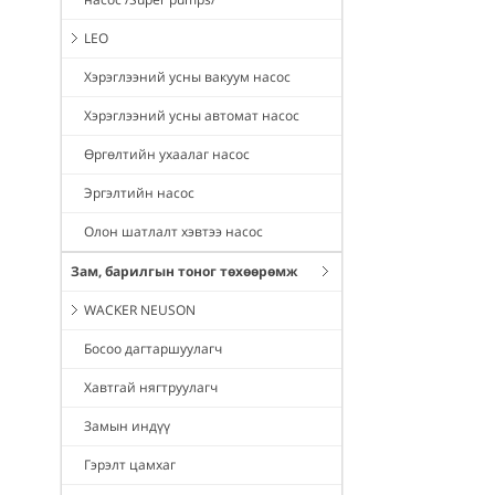
LEO
Хэрэглээний усны вакуум насос
Хэрэглээний усны автомат насос
Өргөлтийн ухаалаг насос
Эргэлтийн насос
Олон шатлалт хэвтээ насос
Зам, барилгын тоног төхөөрөмж
WACKER NEUSON
Босоо дагтаршуулагч
Хавтгай нягтруулагч
Замын индүү
Гэрэлт цамхаг