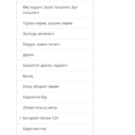
Өвс хадагч, Зүлэг тэгшлэгч, Бут
тэгшлэгч
Туузан хөрөө, шугамт хөрөө
Зүлгүүр, өнгөлөгч
Харуул, ховил татагч
Дрилл
Цохилтот дрилл, нураагч
Бусад
Олон үйлдэлт хөрөө
Хадаасны буу
Лазер тэгш ус,метр
Батарейт багаж 12V
Шруп мастер