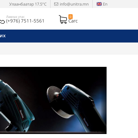
Улаанбаатар
17.5°C
info@unitra.mn
En
Лавлах утас
0
(+976) 7511-5561
Сагс
РИХ
Next