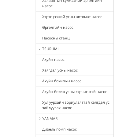
Халаалтын сүлжээний эргэлтийн
насос
Хэрэгцээний усны автомат насос
Өргөлтийн насос
Насосны станц
TSURUMI
Ахуйн насос
Хаягдал усны насос
Ахуйн бохирын насос
Ахуйн бохир усны хэрчигчтэй насос
Уул уурхайн зориулалттай хаягдал ус
зайлуулах насос
YANMAR
Дизель помп насос