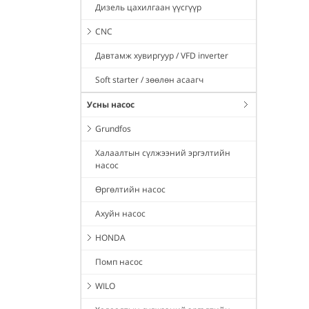
Дизель цахилгаан үүсгүүр
CNC
Давтамж хувиргуур / VFD inverter
Soft starter / зөөлөн асаагч
Усны насос
Grundfos
Халаалтын сүлжээний эргэлтийн
насос
Өргөлтийн насос
Ахуйн насос
HONDA
Помп насос
WILO