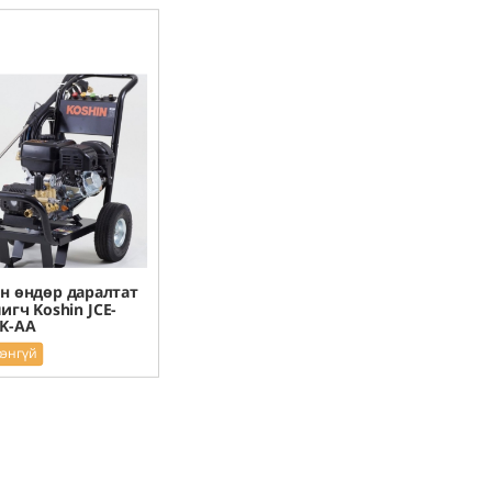
н өндөр даралтат
гч Koshin JCE-
K-AA
рэнгүй