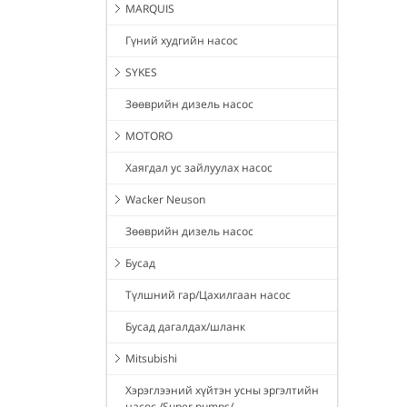
MARQUIS
Гүний худгийн насос
SYKES
Зөөврийн дизель насос
MOTORO
Хаягдал ус зайлуулах насос
Wacker Neuson
Зөөврийн дизель насос
Бусад
Түлшний гар/Цахилгаан насос
Бусад дагалдах/шланк
Mitsubishi
Хэрэглээний хүйтэн усны эргэлтийн
насос /Super pumps/