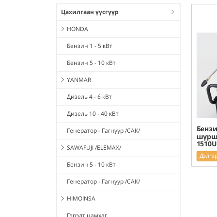
Цахилгаан үүсгүүр
HONDA
Бензин 1 - 5 кВт
Бензин 5 - 10 кВт
YANMAR
Дизель 4 - 6 кВт
Дизель 10 - 40 кВт
Бензи
Генератор - Гагнуур /САК/
шүрши
1510U
SAWAFUJI /ELEMAX/
Дэлгэ
Бензин 5 - 10 кВт
Генератор - Гагнуур /САК/
HIMOINSA
Гэрэлт цамхаг