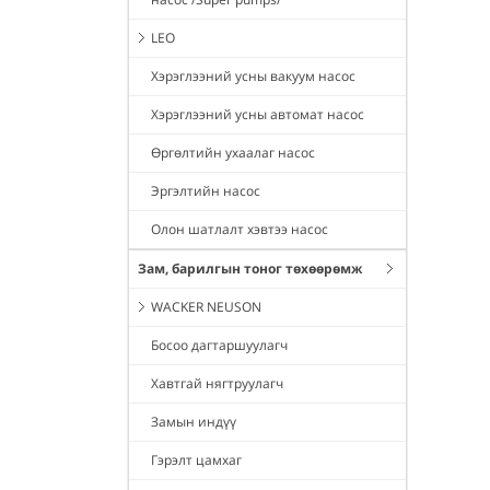
LEO
Хэрэглээний усны вакуум насос
Хэрэглээний усны автомат насос
Өргөлтийн ухаалаг насос
Эргэлтийн насос
Олон шатлалт хэвтээ насос
Зам, барилгын тоног төхөөрөмж
WACKER NEUSON
Босоо дагтаршуулагч
Хавтгай нягтруулагч
Замын индүү
Гэрэлт цамхаг